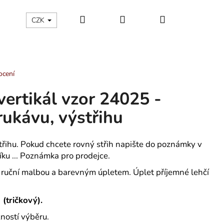
Hledat
Přihlášení
Nákupní
ÁLNÍ KATEGORIE
Kontakty - máte nějaký dotaz?
CZK
košík
ocení
vertikál vzor 24025 -
 rukávu, výstřihu
třihu. Pokud chcete rovný střih napište do poznámky v
íku ... Poznámka pro prodejce.
ruční malbou a barevným úpletem. Úplet příjemné lehčí
.
 (tričkový).
 TROJÚHELNÍKY -
ností výběru.