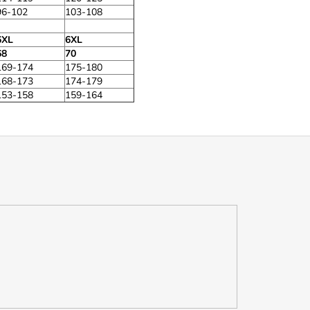
96-102
103-108
6XL
6XL
68
70
169-174
175-180
168-173
174-179
153-158
159-164