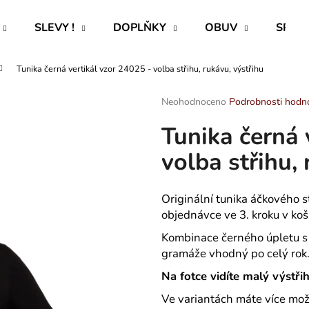
SLEVY !
DOPLŇKY
OBUV
SPECI
Tunika černá vertikál vzor 24025 - volba střihu, rukávu, výstřihu
Co potřebujete najít?
Průměrné
Neohodnoceno
Podrobnosti hodn
hodnocení
Tunika černá 
produktu
HLEDAT
je
volba střihu,
0,0
z
5
Doporučujeme
hvězdiček.
Originální tunika áčkového s
objednávce ve 3. kroku v koš
Kombinace černého úpletu s 
gramáže vhodný po celý rok
Na fotce vidíte malý výstřih
ROVNÝ TEPLÁKOVÝ KABÁT -
CAPRI KOMBI S
Ve variantách máte více mož