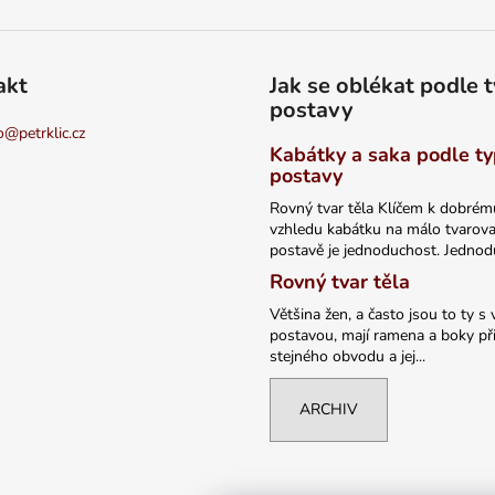
akt
Jak se oblékat podle 
postavy
o
@
petrklic.cz
Kabátky a saka podle t
postavy
Rovný tvar těla Klíčem k dobrém
vzhledu kabátku na málo tvarov
postavě je jednoduchost. Jednodu
Rovný tvar těla
Většina žen, a často jsou to ty s 
postavou, mají ramena a boky při
stejného obvodu a jej...
ARCHIV