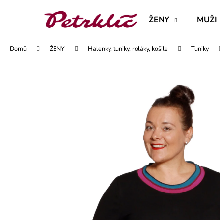
K
Přejít
na
o
ŽENY
MUŽI
obsah
Zpět
Zpět
š
do
do
í
Domů
ŽENY
Halenky, tuniky, roláky, košile
Tuniky
obchodu
obchodu
k
MAJKA TEXTILNÍ KŮŽE - JEDNODUCHÝ