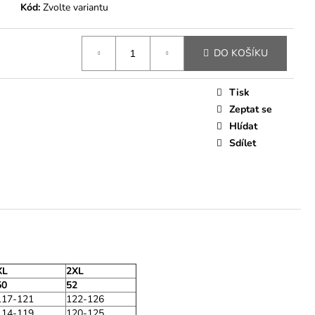
Kód:
Zvolte variantu
DO KOŠÍKU
Tisk
Zeptat se
Hlídat
Sdílet
XL
2XL
50
52
117-121
122-126
114-119
120-125