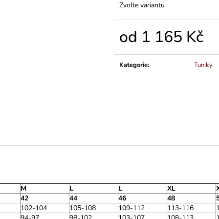
Zvolte variantu
od
1 165 Kč
Měrná
cena:
Kategorie
:
Tuniky
M
L
L
XL
42
44
46
48
102-104
105-108
109-112
113-116
94-97
98-102
103-107
108-113