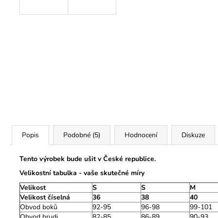
Popis
Podobné (5)
Hodnocení
Diskuze
Tento výrobek bude ušit v České republice.
Velikostní tabulka - vaše skutečné míry
Velikost
S
S
M
Velikost číselná
36
38
40
Obvod boků
92-95
96-98
99-101
Obvod hrudi
82-85
86-89
90-93