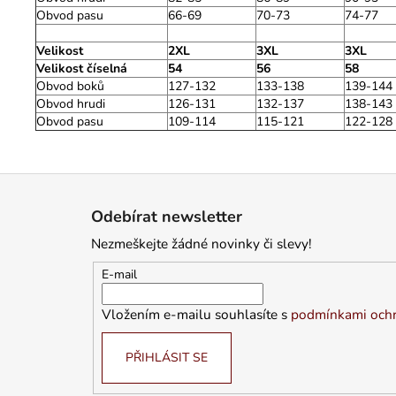
Obvod pasu
66-69
70-73
74-77
Velikost
2XL
3XL
3XL
Velikost číselná
54
56
58
Obvod boků
127-132
133-138
139-144
Obvod hrudi
126-131
132-137
138-143
Obvod pasu
109-114
115-121
122-128
Z
á
Odebírat newsletter
p
Nezmeškejte žádné novinky či slevy!
a
t
E-mail
í
Vložením e-mailu souhlasíte s
podmínkami ochr
PŘIHLÁSIT SE