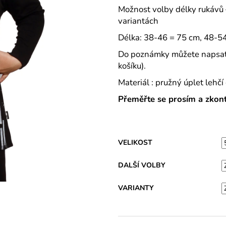
VARIANTY DÉLEK
PLÁTĚNÉ 77 C
Možnost volby délky rukávů –
1 200 Kč
591 Kč
variantách
Délka: 38-46 = 75 cm, 48-5
Do poznámky můžete napsat sv
košíku).
Materiál : pružný úplet leh
Přeměřte se prosím a zkontr
VELIKOST
DALŠÍ VOLBY
VARIANTY