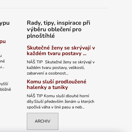
typu
Rady, tipy, inspirace při
výběru oblečení pro
plnoštíhlé
ypu
Skutečné ženy se skrývají v
každém tvaru postavy ...
u
ané
NÁŠ TIP Skutečné ženy se skrývají v
...
každém tvaru postavy, velikosti,
zabarvení a osobnost...
Komu sluší prodloužené
vyšší
halenky a tuniky
bližně
NÁŠ TIP Komu sluší dlouhé horní
díly:Sluší především ženám u kterých
spočívá váha v linii pasu a neb...
ARCHIV