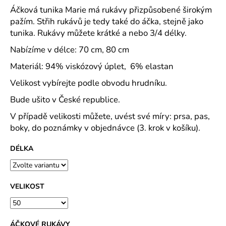
č
Áčková tunika Marie má rukávy přizpůsobené širokým
u
pažím. Střih rukávů je tedy také do áčka, stejně jako
j
tunika. Rukávy můžete krátké a nebo 3/4 délky.
e
m
Nabízíme v délce: 70 cm, 80 cm
e
Materiál: 94% viskózový úplet, 6% elastan
Velikost vybírejte podle obvodu hrudníku.
ROVNÝ
TEPLÁKOVÝ
Bude ušito v České republice.
KABÁT
-
V případě velikosti můžete, uvést své míry: prsa, pas,
VARIANTY
boky, do poznámky v objednávce (3. krok v košíku).
DÉLEK
1
DÉLKA
200
Kč
VELIKOST
ÁČKOVÉ RUKÁVY