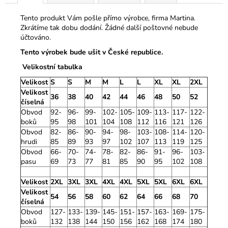
Tento produkt Vám pošle přímo výrobce, firma Martina.
Zkrátíme tak dobu dodání. Žádné další poštovné nebude
účtováno.
Tento výrobek bude ušit v České republice.
Velikostní tabulka
Velikost
S
S
M
M
L
L
XL
XL
2XL
Velikost
36
38
40
42
44
46
48
50
52
číselná
Obvod
92-
96-
99-
102-
105-
109-
113-
117-
122-
boků
95
98
101
104
108
112
116
121
126
Obvod
82-
86-
90-
94-
98-
103-
108-
114-
120-
hrudi
85
89
93
97
102
107
113
119
125
Obvod
66-
70-
74-
78-
82-
86-
91-
96-
103-
pasu
69
73
77
81
85
90
95
102
108
Velikost
2XL
3XL
3XL
4XL
4XL
5XL
5XL
6XL
6XL
Velikost
54
56
58
60
62
64
66
68
70
číselná
Obvod
127-
133-
139-
145-
151-
157-
163-
169-
175-
boků
132
138
144
150
156
162
168
174
180