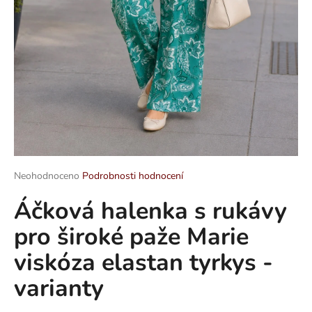
a
j
í
t
?
HLEDAT
Průměrné
Neohodnoceno
Podrobnosti hodnocení
hodnocení
Áčková halenka s rukávy
produktu
je
D
pro široké paže Marie
0,0
o
z
p
viskóza elastan tyrkys -
5
o
hvězdiček.
varianty
r
u