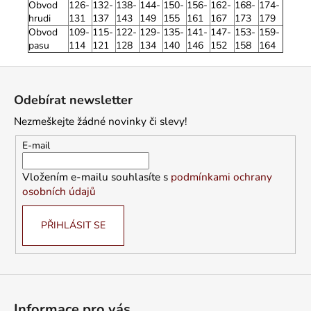
Obvod
126-
132-
138-
144-
150-
156-
162-
168-
174-
hrudi
131
137
143
149
155
161
167
173
179
Obvod
109-
115-
122-
129-
135-
141-
147-
153-
159-
pasu
114
121
128
134
140
146
152
158
164
Z
á
Odebírat newsletter
p
Nezmeškejte žádné novinky či slevy!
a
t
E-mail
í
Vložením e-mailu souhlasíte s
podmínkami ochrany
osobních údajů
PŘIHLÁSIT SE
Informace pro vás