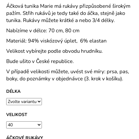
č
Áčková tunika Marie má rukávy přizpůsobené širokým
u
pažím. Střih rukávů je tedy také do áčka, stejně jako
j
tunika. Rukávy můžete krátké a nebo 3/4 délky.
e
m
Nabízíme v délce: 70 cm, 80 cm
e
Materiál: 94% viskózový úplet, 6% elastan
Velikost vybírejte podle obvodu hrudníku.
TRENÝRKY
-
Bude ušito v České republice.
PLÁTNO
V případě velikosti můžete, uvést své míry: prsa, pas,
145
Kč
boky, do poznámky v objednávce (3. krok v košíku).
DÉLKA
VELIKOST
ÁČKOVÉ RUKÁVY