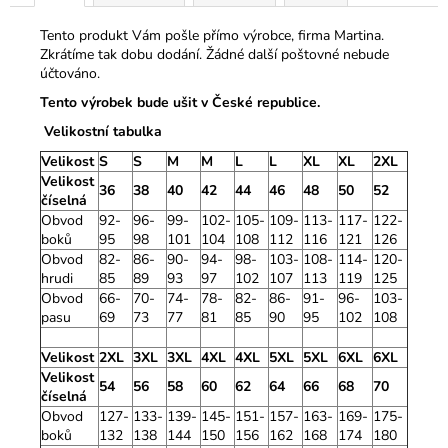
Tento produkt Vám pošle přímo výrobce, firma Martina.
Zkrátíme tak dobu dodání. Žádné další poštovné nebude
účtováno.
Tento výrobek bude ušit v České republice.
Velikostní tabulka
Velikost
S
S
M
M
L
L
XL
XL
2XL
Velikost
36
38
40
42
44
46
48
50
52
číselná
Obvod
92-
96-
99-
102-
105-
109-
113-
117-
122-
boků
95
98
101
104
108
112
116
121
126
Obvod
82-
86-
90-
94-
98-
103-
108-
114-
120-
hrudi
85
89
93
97
102
107
113
119
125
Obvod
66-
70-
74-
78-
82-
86-
91-
96-
103-
pasu
69
73
77
81
85
90
95
102
108
Velikost
2XL
3XL
3XL
4XL
4XL
5XL
5XL
6XL
6XL
Velikost
54
56
58
60
62
64
66
68
70
číselná
Obvod
127-
133-
139-
145-
151-
157-
163-
169-
175-
boků
132
138
144
150
156
162
168
174
180