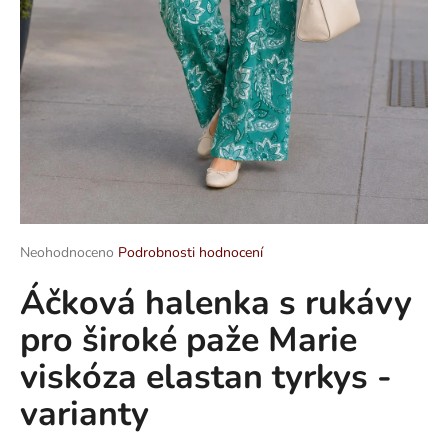
a
j
í
t
?
HLEDAT
Průměrné
Neohodnoceno
Podrobnosti hodnocení
hodnocení
Áčková halenka s rukávy
produktu
je
D
pro široké paže Marie
0,0
o
z
p
viskóza elastan tyrkys -
5
o
hvězdiček.
varianty
r
u