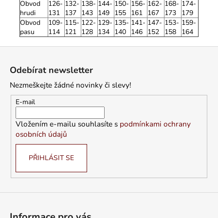
Obvod
126-
132-
138-
144-
150-
156-
162-
168-
174-
hrudi
131
137
143
149
155
161
167
173
179
Obvod
109-
115-
122-
129-
135-
141-
147-
153-
159-
pasu
114
121
128
134
140
146
152
158
164
Z
á
Odebírat newsletter
p
Nezmeškejte žádné novinky či slevy!
a
t
E-mail
í
Vložením e-mailu souhlasíte s
podmínkami ochrany
osobních údajů
PŘIHLÁSIT SE
Informace pro vás