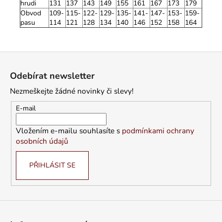
hrudi
131
137
143
149
155
161
167
173
179
Obvod
109-
115-
122-
129-
135-
141-
147-
153-
159-
pasu
114
121
128
134
140
146
152
158
164
Z
á
Odebírat newsletter
p
Nezmeškejte žádné novinky či slevy!
a
t
E-mail
í
Vložením e-mailu souhlasíte s
podmínkami ochrany
osobních údajů
PŘIHLÁSIT SE