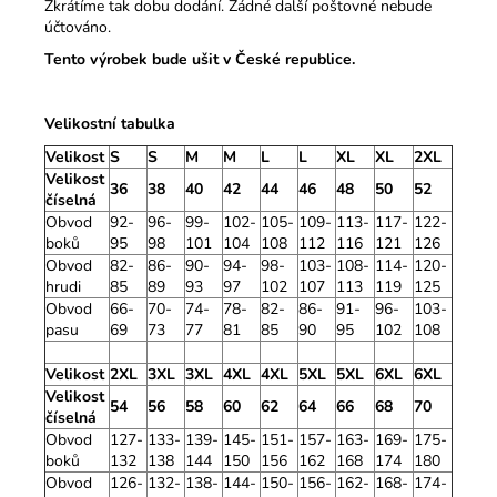
Zkrátíme tak dobu dodání. Žádné další poštovné nebude
účtováno.
Tento výrobek bude ušit v České republice.
Velikostní tabulka
Velikost
S
S
M
M
L
L
XL
XL
2XL
Velikost
36
38
40
42
44
46
48
50
52
číselná
Obvod
92-
96-
99-
102-
105-
109-
113-
117-
122-
boků
95
98
101
104
108
112
116
121
126
Obvod
82-
86-
90-
94-
98-
103-
108-
114-
120-
hrudi
85
89
93
97
102
107
113
119
125
Obvod
66-
70-
74-
78-
82-
86-
91-
96-
103-
pasu
69
73
77
81
85
90
95
102
108
Velikost
2XL
3XL
3XL
4XL
4XL
5XL
5XL
6XL
6XL
Velikost
54
56
58
60
62
64
66
68
70
číselná
Obvod
127-
133-
139-
145-
151-
157-
163-
169-
175-
boků
132
138
144
150
156
162
168
174
180
Obvod
126-
132-
138-
144-
150-
156-
162-
168-
174-