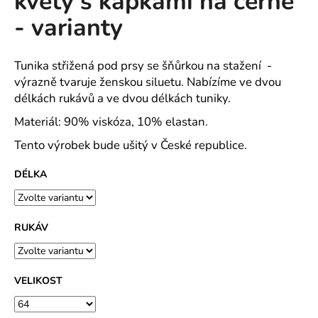
květy s kapkami na černé
č
z
u
- varianty
5
j
hvězdiček.
e
m
Tunika střižená pod prsy se šňůrkou na stažení -
e
výrazně tvaruje ženskou siluetu. Nabízíme ve dvou
délkách rukávů a ve dvou délkách tuniky.
Materiál: 90% viskóza, 10% elastan.
MAJKA
TEXTILNÍ
Tento výrobek bude ušitý v České republice.
KŮŽE
-
JEDNODUCHÝ
DÉLKA
KABÁTEK
1
290
Kč
RUKÁV
VELIKOST