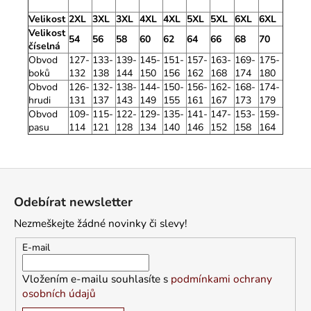
Velikost
2XL
3XL
3XL
4XL
4XL
5XL
5XL
6XL
6XL
Velikost
54
56
58
60
62
64
66
68
70
číselná
Obvod
127-
133-
139-
145-
151-
157-
163-
169-
175-
boků
132
138
144
150
156
162
168
174
180
Obvod
126-
132-
138-
144-
150-
156-
162-
168-
174-
hrudi
131
137
143
149
155
161
167
173
179
Obvod
109-
115-
122-
129-
135-
141-
147-
153-
159-
pasu
114
121
128
134
140
146
152
158
164
Z
á
Odebírat newsletter
p
Nezmeškejte žádné novinky či slevy!
a
t
E-mail
í
Vložením e-mailu souhlasíte s
podmínkami ochrany
osobních údajů