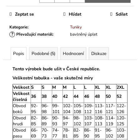
Zeptat se
Hlídat
Sdílet
Kategorie
:
Tuniky
?
Převažující materiál
:
bavlněný úplet
Popis
Podobné (5)
Hodnocení
Diskuze
Tento výrobek bude ušit v České republice.
Velikostní tabulka - vaše skutečné míry
Velikost
S
S
M
M
L
L
XL
XL
2XL
Velikost
36
38
40
42
44
46
48
50
52
číselná
Obvod
92-
96-
99-
102-
105-
109-
113-
117-
122-
boků
95
98
101
104
108
112
116
121
126
Obvod
82-
86-
90-
94-
98-
103-
108-
114-
120-
hrudi
85
89
93
97
102
107
113
119
125
Obvod
66-
70-
74-
78-
82-
86-
91-
96-
103-
pasu
69
73
77
81
85
90
95
102
108