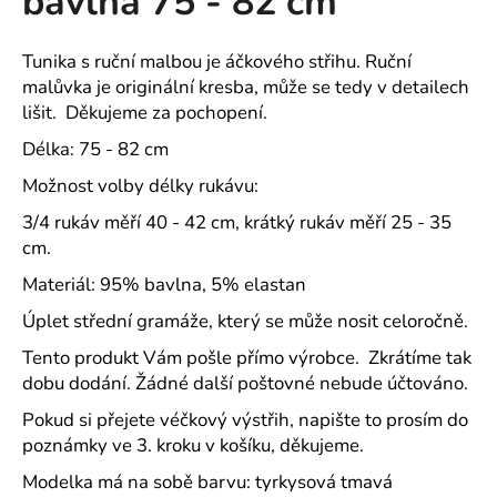
bavlna 75 - 82 cm
č
z
u
5
j
hvězdiček.
Tunika s ruční malbou je áčkového střihu. Ruční
e
malůvka je originální kresba, může se tedy v detailech
m
lišit. Děkujeme za pochopení.
e
Délka: 75 - 82 cm
Možnost volby délky rukávu:
HELEN
-
3/4 rukáv měří 40 - 42 cm, krátký rukáv měří 25 - 35
PUNČOCHOVÉ
KALHOTKY
cm.
45
Materiál: 95% bavlna, 5% elastan
Kč
Úplet střední gramáže, který se může nosit celoročně.
Tento produkt Vám pošle přímo výrobce. Zkrátíme tak
dobu dodání. Žádné další poštovné nebude účtováno.
Pokud si přejete véčkový výstřih, napište to prosím do
poznámky ve 3. kroku v košíku, děkujeme.
Modelka má na sobě barvu: tyrkysová tmavá