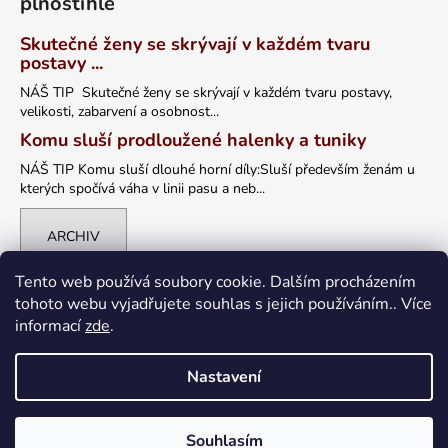
plnoštíhlé
Skutečné ženy se skrývají v každém tvaru
postavy ...
NÁŠ TIP Skutečné ženy se skrývají v každém tvaru postavy,
velikosti, zabarvení a osobnost...
Komu sluší prodloužené halenky a tuniky
NÁŠ TIP Komu sluší dlouhé horní díly:Sluší především ženám u
kterých spočívá váha v linii pasu a neb...
ARCHIV
Tento web používá soubory cookie. Dalším procházením
tohoto webu vyjadřujete souhlas s jejich používáním.. Více
informací
zde
.
Nastavení
Vytvořil Shoptet
Souhlasím
Copyright 2026
petrklic.cz
. Všechna práva vyhrazena.