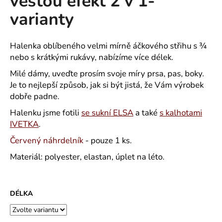
vestou efekt 2 v 1-
č
z
u
varianty
5
j
hvězdiček.
e
m
Halenka oblíbeného velmi mírně áčkového střihu s ¾
e
nebo s krátkými rukávy, nabízíme více délek.
Milé dámy, uveďte prosím svoje míry prsa, pas, boky.
Je to nejlepší způsob, jak si být jistá, že Vám výrobek
ROVNÝ
TEPLÁKOVÝ
dobře padne.
KABÁT
-
Halenku jsme fotili
se sukní ELSA
a také
s kalhotami
VARIANTY
IVETKA
.
DÉLEK
Červený náhrdelník
- pouze 1 ks.
1
200
Materiál: polyester, elastan, úplet na léto.
Kč
DÉLKA