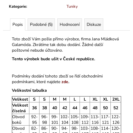
Kategorie
:
Tuniky
Popis
Podobné (5)
Hodnocení
Diskuze
Toto zboží Vám pošle přímo výrobce, firma Jana Mládková
Galamóda. Zkrátíme tak dobu dodání. Žádné další
poštovné nebude účtováno.
Tento výrobek bude ušit v České republice.
Podmínky dodání tohoto zboží se řídí obchodními
podmínkami, které najdete
zde
.
Velikostní tabulka
Velikost
S
S
M
M
L
L
XL
XL
2XL
Velikost
36
38
40
42
44
46
48
50
52
číselná
Obvod
92-
96-
99-
102-
105-
109-
113-
117-
122-
boků
95
98
101
104
108
112
116
121
126
Obvod
82-
86-
90-
94-
98-
103-
108-
114-
120-