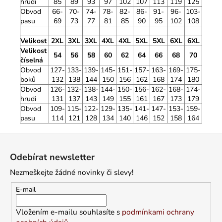
hrudi
85
89
93
97
102
107
113
119
125
Obvod
66-
70-
74-
78-
82-
86-
91-
96-
103-
pasu
69
73
77
81
85
90
95
102
108
Velikost
2XL
3XL
3XL
4XL
4XL
5XL
5XL
6XL
6XL
Velikost
54
56
58
60
62
64
66
68
70
číselná
Obvod
127-
133-
139-
145-
151-
157-
163-
169-
175-
boků
132
138
144
150
156
162
168
174
180
Obvod
126-
132-
138-
144-
150-
156-
162-
168-
174-
hrudi
131
137
143
149
155
161
167
173
179
Obvod
109-
115-
122-
129-
135-
141-
147-
153-
159-
pasu
114
121
128
134
140
146
152
158
164
Z
á
Odebírat newsletter
p
Nezmeškejte žádné novinky či slevy!
a
t
E-mail
í
Vložením e-mailu souhlasíte s
podmínkami ochrany