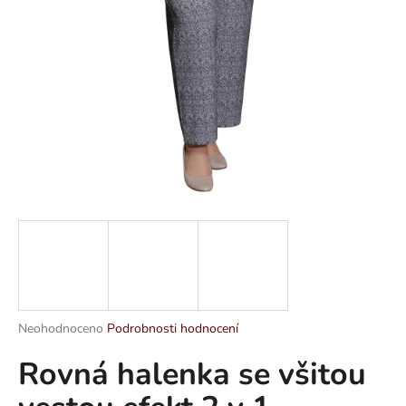
a
j
í
t
?
HLEDAT
D
o
p
Průměrné
Neohodnoceno
Podrobnosti hodnocení
hodnocení
o
Rovná halenka se všitou
produktu
r
je
u
0,0