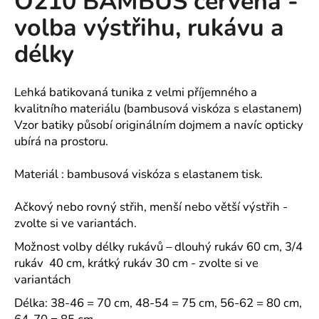
O210 BAMBUS červená -
č
z
u
volba výstřihu, rukávu a
5
j
hvězdiček.
délky
e
m
e
Lehká batikovaná tunika z velmi příjemného a
kvalitního materiálu (bambusová viskóza s elastanem)
RESIST
Vzor batiky působí originálním dojmem a navíc opticky
HEAVY
ubírá na prostoru.
POLO
POLOKOŠILE
PÁNSKÁ
Materiál : bambusová viskóza s elastanem tisk.
PIQUE,
100
Ačkový nebo rovný střih, menší nebo větší výstřih -
%
PŘEDSRÁŽENÁ
zvolte si ve variantách.
BAVLNA
-
Možnost volby délky rukávů – dlouhý rukáv 60 cm, 3/4
18
rukáv 40 cm, krátký rukáv 30 cm - zvolte si ve
BAREV
variantách
500
Kč
Délka: 38-46 = 70 cm, 48-54 = 75 cm, 56-62 = 80 cm,