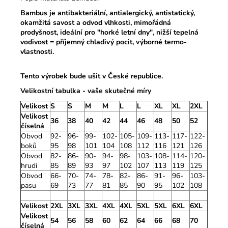
Bambus je antibakteriální, antialergický, antistatický,
okamžitá savost a odvod vlhkosti, mimořádná
prodyšnost, ideální pro "horké letní dny", nižší tepelná
vodivost = příjemný chladivý pocit, výborné termo-
vlastnosti.
Tento výrobek bude ušit v České republice.
Velikostní tabulka - vaše skutečné míry
Velikost
S
S
M
M
L
L
XL
XL
2XL
Velikost
36
38
40
42
44
46
48
50
52
číselná
Obvod
92-
96-
99-
102-
105-
109-
113-
117-
122-
boků
95
98
101
104
108
112
116
121
126
Obvod
82-
86-
90-
94-
98-
103-
108-
114-
120-
hrudi
85
89
93
97
102
107
113
119
125
Obvod
66-
70-
74-
78-
82-
86-
91-
96-
103-
pasu
69
73
77
81
85
90
95
102
108
Velikost
2XL
3XL
3XL
4XL
4XL
5XL
5XL
6XL
6XL
Velikost
54
56
58
60
62
64
66
68
70
číselná