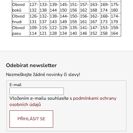
Obvod
127-
133-
139-
145-
151-
157-
163-
169-
175-
boků
132
138
144
150
156
162
168
174
180
Obvod
126-
132-
138-
144-
150-
156-
162-
168-
174-
hrudi
131
137
143
149
155
161
167
173
179
Obvod
109-
115-
122-
129-
135-
141-
147-
153-
159-
pasu
114
121
128
134
140
146
152
158
164
Z
á
Odebírat newsletter
p
Nezmeškejte žádné novinky či slevy!
a
t
E-mail
í
Vložením e-mailu souhlasíte s
podmínkami ochrany
osobních údajů
PŘIHLÁSIT SE