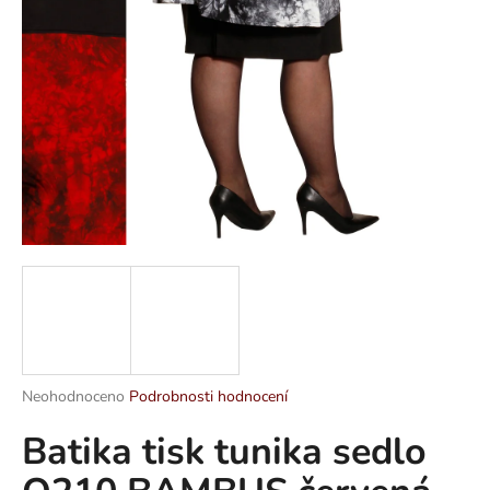
a
j
í
t
?
HLEDAT
D
o
p
Průměrné
Neohodnoceno
Podrobnosti hodnocení
hodnocení
o
Batika tisk tunika sedlo
produktu
r
je
u
0,0