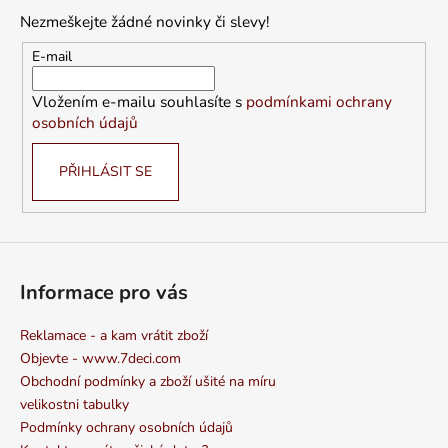
p
Nezmeškejte žádné novinky či slevy!
a
t
E-mail
í
Vložením e-mailu souhlasíte s
podmínkami ochrany
osobních údajů
PŘIHLÁSIT SE
Informace pro vás
Reklamace - a kam vrátit zboží
Objevte - www.7deci.com
Obchodní podmínky a zboží ušité na míru
velikostni tabulky
Podmínky ochrany osobních údajů