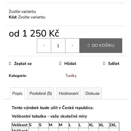
Zvolte variantu
Kód:
Zvolte variantu
od
1 250 Kč
Měrná
DO KOŠÍKU
cena:
Zeptat se
Hlídat
Sdílet
Kategorie
:
Tuniky
Popis
Podobné (5)
Hodnocení
Diskuze
Tento výrobek bude ušit v České republice.
Velikostní tabulka - vaše skutečné míry
Velikost
S
S
M
M
L
L
XL
XL
2XL
Velikost