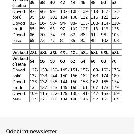
36
38
40
42
44
46
48
50
52
číselná
Obvod
92-
96-
99-
102-
105-
109-
113-
117-
122-
boků
95
98
101
104
108
112
116
121
126
Obvod
82-
86-
90-
94-
98-
103-
108-
114-
120-
hrudi
85
89
93
97
102
107
113
119
125
Obvod
66-
70-
74-
78-
82-
86-
91-
96-
103-
pasu
69
73
77
81
85
90
95
102
108
Velikost
2XL
3XL
3XL
4XL
4XL
5XL
5XL
6XL
6XL
Velikost
54
56
58
60
62
64
66
68
70
číselná
Obvod
127-
133-
139-
145-
151-
157-
163-
169-
175-
boků
132
138
144
150
156
162
168
174
180
Obvod
126-
132-
138-
144-
150-
156-
162-
168-
174-
hrudi
131
137
143
149
155
161
167
173
179
Obvod
109-
115-
122-
129-
135-
141-
147-
153-
159-
pasu
114
121
128
134
140
146
152
158
164
Z
á
Odebírat newsletter