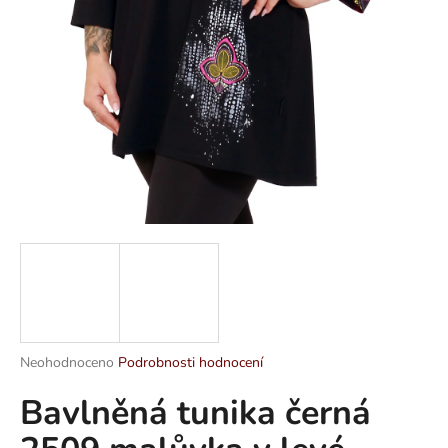
a
j
í
t
?
HLEDAT
D
o
p
Průměrné
Neohodnoceno
Podrobnosti hodnocení
hodnocení
o
Bavlněná tunika černá
produktu
r
je
u
0,0