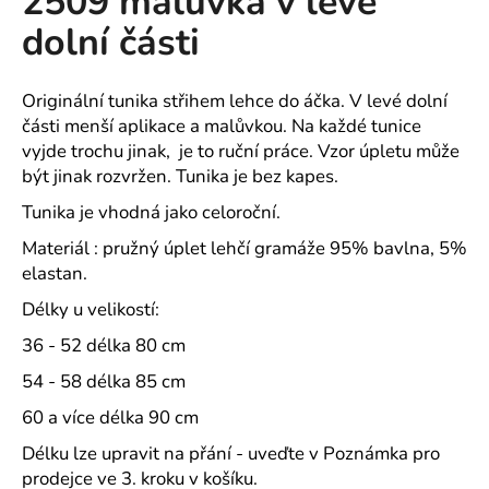
2509 malůvka v levé
č
z
u
dolní části
5
j
hvězdiček.
e
m
Originální tunika střihem lehce do áčka. V levé dolní
e
části menší aplikace a malůvkou. Na každé tunice
vyjde trochu jinak, je to ruční práce. Vzor úpletu může
být jinak rozvržen. Tunika je bez kapes.
SPOLEČENSKÉ
ŠATY
Tunika je vhodná jako celoroční.
ZORKA
KVALITNÍ
Materiál : pružný úplet lehčí gramáže 95% bavlna, 5%
LEHKÝ
elastan.
POLYESTEROVÝ
ÚPLET
Délky u velikostí:
-
VÍCE
36 - 52 délka 80 cm
DÉLEK
54 - 58 délka 85 cm
1
490
60 a více délka 90 cm
Kč
Délku lze upravit na přání - uveďte v Poznámka pro
prodejce ve 3. kroku v košíku.