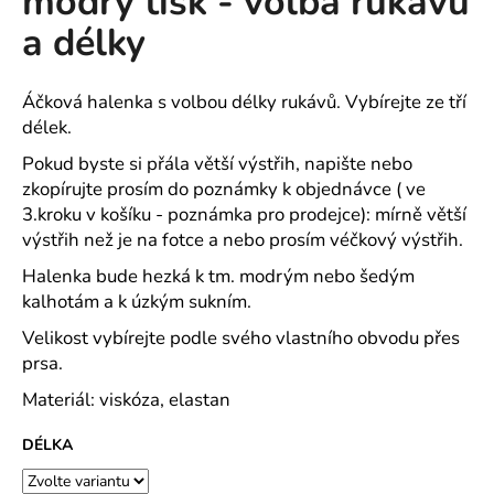
modrý tisk - volba rukávů
č
z
u
a délky
5
j
hvězdiček.
e
m
Áčková halenka s volbou délky rukávů. Vybírejte ze tří
e
délek.
Pokud byste si přála větší výstřih, napište nebo
zkopírujte prosím do poznámky k objednávce ( ve
DOMÁCÍ
ŠATY
3.kroku v košíku - poznámka pro prodejce): mírně větší
DO
výstřih než je na fotce a nebo prosím véčkový výstřih.
VÉČKA
PLÁTNO
Halenka bude hezká k tm. modrým nebo šedým
TISK
kalhotám a k úzkým sukním.
TULIPÁNKY
2026
Velikost vybírejte podle svého vlastního obvodu přes
-
2
prsa.
DÉLKY
Materiál: viskóza, elastan
489
Kč
DÉLKA