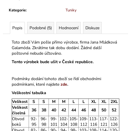
Kategorie
:
Tuniky
Popis
Podobné (5)
Hodnocení
Diskuze
Toto zboží Vám pošle přímo výrobce, firma Jana Mládková
Galamóda. Zkrátíme tak dobu dodání. Žádné další
poštovné nebude účtováno.
Tento výrobek bude ušit v České republice.
Podmínky dodání tohoto zboží se řídí obchodními
podmínkami, které najdete
zde
.
Velikostní tabulka
Velikost
S
S
M
M
L
L
XL
XL
2XL
Velikost
36
38
40
42
44
46
48
50
52
číselná
Obvod
92-
96-
99-
102-
105-
109-
113-
117-
122-
boků
95
98
101
104
108
112
116
121
126
Obvod
82-
86-
90-
94-
98-
103-
108-
114-
120-