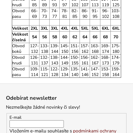
hrudi
85
89
93
97
102
107
113
119
125
Obvod
66-
70-
74-
78-
82-
86-
91-
96-
103-
pasu
69
73
77
81
85
90
95
102
108
Velikost
2XL
3XL
3XL
4XL
4XL
5XL
5XL
6XL
6XL
Velikost
54
56
58
60
62
64
66
68
70
číselná
Obvod
127-
133-
139-
145-
151-
157-
163-
169-
175-
boků
132
138
144
150
156
162
168
174
180
Obvod
126-
132-
138-
144-
150-
156-
162-
168-
174-
hrudi
131
137
143
149
155
161
167
173
179
Obvod
109-
115-
122-
129-
135-
141-
147-
153-
159-
pasu
114
121
128
134
140
146
152
158
164
Z
á
Odebírat newsletter
p
Nezmeškejte žádné novinky či slevy!
a
t
E-mail
í
Vložením e-mailu souhlasíte s
podmínkami ochrany