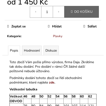
od
1 450 Kč
Měrná
DO KOŠÍKU
cena:
Zeptat se
Hlídat
Sdílet
Kategorie
:
Plavky
Popis
Hodnocení
Diskuze
Toto zboží Vám pošle přímo výrobce, firma Daja. Zkrátíme
tak dobu dodání. Pro dodání v rámci ČR žádné další
poštovné nebude účtováno.
Podmínky dodání tohoto zboží se řídí obchodními
podmínkami, které najdete
zde
.
Velikostní tabulka
Velikost
46
48
50
52
54
56
58
60
62
OBVOD
76-
80-
84-
90-
95-
101-
107-
114-
121-