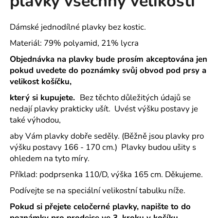
plavky všechny velikosti
č
z
u
5
j
hvězdiček.
Dámské jednodílné plavky bez kostic.
e
Materiál: 79% polyamid, 21% lycra
m
e
Objednávka na plavky bude prosím akceptována jen
pokud uvedete do poznámky svůj obvod pod prsy a
velikost košíčku,
TAMARIS
1-
který si kupujete.
Bez těchto důležitých údajů se
28201-
42
nedají plavky prakticky ušít. Uvést výšku postavy je
BÉŽOVÉ
také výhodou,
DÁMSKÉ
SANDÁLY
aby Vám plavky dobře seděly. (Běžně jsou plavky pro
NA
výšku postavy 166 - 170 cm.) Plavky budou ušity s
PODPATKU
ohledem na tyto míry.
1
390
Příklad: podprsenka 110/D, výška 165 cm. Děkujeme.
Kč
Podívejte se na speciální velikostní tabulku níže.
Pokud si přejete celočerné plavky, napište to do
poznámky pro prodejce ve 3. kroku v košíku.