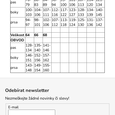
pas
79
83
89
94
100
106
113
120
134
100-
104-
107-
112-
117-
123-
128-
134-
140-
boky
103
106
111
116
122
127
133
139
145
94-
98-
102-
107-
113-
119-
125-
131-
137-
prsa
97
101
106
112
118
124
130
136
142
Velikost
64
66
68
OBVOD
128-
135-
141-
pas
134
140
146
146-
152-
157-
boky
151
156
162
143-
149-
155-
prsa
148
154
160
Z
á
Odebírat newsletter
p
Nezmeškejte žádné novinky či slevy!
a
t
E-mail
í