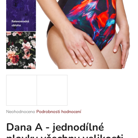
a
j
í
t
?
HLEDAT
D
o
p
Průměrné
Neohodnoceno
Podrobnosti hodnocení
hodnocení
o
Dana A - jednodílné
produktu
r
je
u
0,0