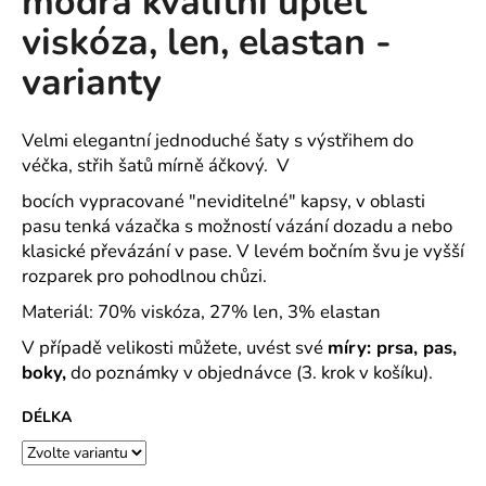
modrá kvalitní úplet
č
z
u
viskóza, len, elastan -
5
j
hvězdiček.
varianty
e
m
e
Velmi elegantní jednoduché šaty s výstřihem do
véčka, střih šatů mírně áčkový. V
ROVNÝ
bocích vypracované "neviditelné" kapsy, v oblasti
TEPLÁKOVÝ
KABÁT
pasu tenká vázačka s možností vázání dozadu a nebo
-
klasické převázání v pase. V levém bočním švu je vyšší
VARIANTY
rozparek pro pohodlnou chůzi.
DÉLEK
1
Materiál: 70% viskóza, 27% len, 3% elastan
200
Kč
V případě velikosti můžete, uvést své
míry: prsa, pas,
boky,
do poznámky v objednávce (3. krok v košíku).
DÉLKA