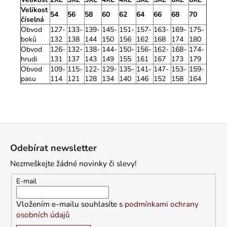
Velikost
54
56
58
60
62
64
66
68
70
číselná
Obvod
127-
133-
139-
145-
151-
157-
163-
169-
175-
boků
132
138
144
150
156
162
168
174
180
Obvod
126-
132-
138-
144-
150-
156-
162-
168-
174-
hrudi
131
137
143
149
155
161
167
173
179
Obvod
109-
115-
122-
129-
135-
141-
147-
153-
159-
pasu
114
121
128
134
140
146
152
158
164
Z
á
Odebírat newsletter
p
Nezmeškejte žádné novinky či slevy!
a
t
E-mail
í
Vložením e-mailu souhlasíte s
podmínkami ochrany
osobních údajů