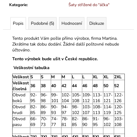
Kategorie
:
Šaty střižené do "áčka"
Popis
Podobné (5)
Hodnocení
Diskuze
Tento produkt Vám pošle přímo výrobce, firma Martina.
Zkrátíme tak dobu dodání. Žádné další poštovné nebude
účtováno.
Tento výrobek bude ušit v České republice.
Velikostní tabulka
Velikost
S
S
M
M
L
L
XL
XL
2XL
Velikost
36
38
40
42
44
46
48
50
52
číselná
Obvod
92-
96-
99-
102-
105-
109-
113-
117-
122-
boků
95
98
101
104
108
112
116
121
126
Obvod
82-
86-
90-
94-
98-
103-
108-
114-
120-
hrudi
85
89
93
97
102
107
113
119
125
Obvod
66-
70-
74-
78-
82-
86-
91-
96-
103-
pasu
69
73
77
81
85
90
95
102
108
Velikost
2XL
3XL
3XL
4XL
4XL
5XL
5XL
6XL
6XL