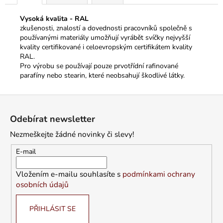
Vysoká kvalita - RAL
zkušenosti, znalostí a dovednosti pracovníků společně s
používanými materiály umožňují vyrábět svíčky nejvyšší
kvality certifikované i celoevropským certifikátem kvality
RAL.
Pro výrobu se používají pouze prvotřídní rafinované
parafíny nebo stearin, které neobsahují škodlivé látky.
Z
á
Odebírat newsletter
p
Nezmeškejte žádné novinky či slevy!
a
t
E-mail
í
Vložením e-mailu souhlasíte s
podmínkami ochrany
osobních údajů
PŘIHLÁSIT SE