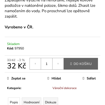
Zapalujeme výlučně na nehořlavé, nejlépe kovové
č
u
podložce v nakloněné poloze, šikmo dolů. Zhasit lze
j
namočením do vody. Po proschnutí lze opětovně
e
zapálit.
m
e
Vyrobeno v ČR.
MAJKA
TEXTILNÍ
Skladem
KŮŽE
Kód:
97950
-
JEDNODUCHÝ
KABÁTEK
33 Kč
–3 %
32 Kč
DO KOŠÍKU
1
290
Měrná
Kč
cena:
Zeptat se
Hlídat
Sdílet
Kategorie
:
Vánoční dekorace
Popis
Hodnocení
Diskuze