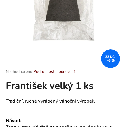
a
j
í
t
?
33 KČ
–3 %
HLEDAT
Průměrné
Neohodnoceno
Podrobnosti hodnocení
hodnocení
František velký 1 ks
produktu
je
D
0,0
o
z
Tradiční, ručně vyráběný vánoční výrobek.
p
5
o
hvězdiček.
r
Návod:
u