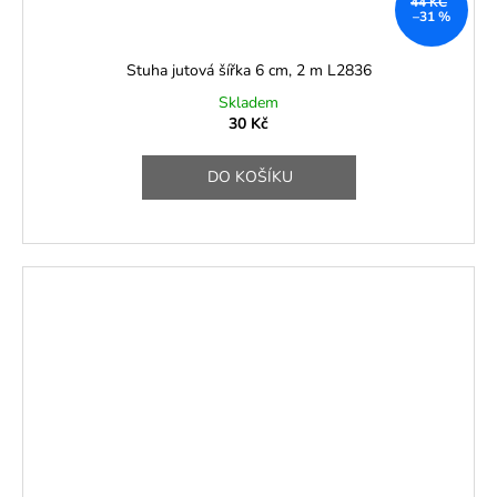
44 KČ
–31 %
Stuha jutová šířka 6 cm, 2 m L2836
Skladem
30 Kč
DO KOŠÍKU