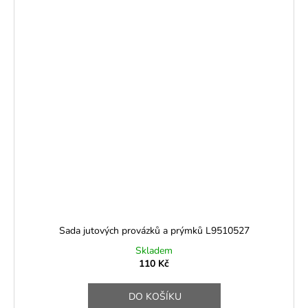
Sada jutových provázků a prýmků L9510527
Skladem
110 Kč
DO KOŠÍKU