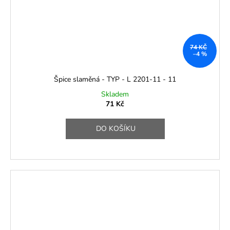
74 KČ
–4 %
Špice slaměná - TYP - L 2201-11 - 11
Skladem
71 Kč
DO KOŠÍKU