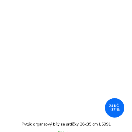
24 KČ
–37 %
Pytlík organzový bílý se srdíčky 26x35 cm L5991