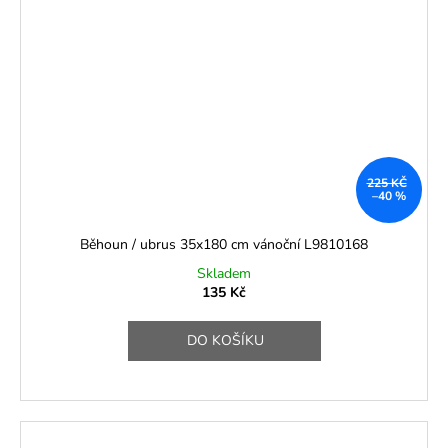
225 KČ
–40 %
Běhoun / ubrus 35x180 cm vánoční L9810168
Skladem
135 Kč
DO KOŠÍKU