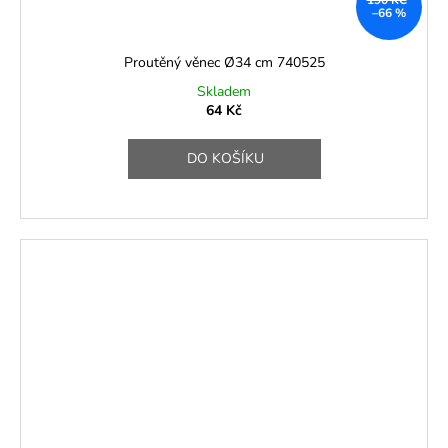
–66 %
Proutěný věnec Ø34 cm 740525
Skladem
64 Kč
DO KOŠÍKU
SLEVA