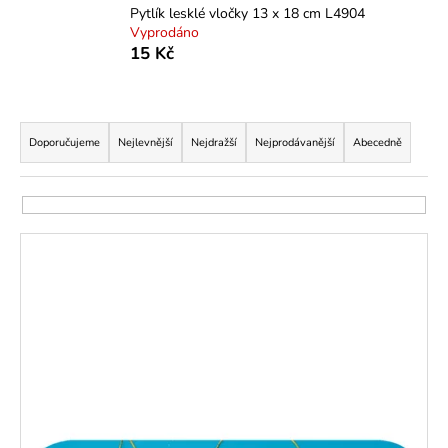
Pytlík lesklé vločky 13 x 18 cm L4904
a
Vyprodáno
j
15 Kč
í
t
Ř
?
a
Doporučujeme
Nejlevnější
Nejdražší
Nejprodávanější
Abecedně
z
e
n
HLEDAT
V
í
SLEVA
ý
p
p
r
D
i
o
o
s
d
p
p
u
o
r
k
r
o
u
t