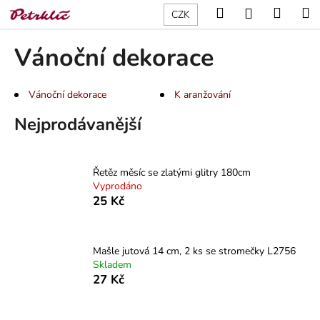
K
Přejít
Hledat
Nákup
M
Přihlášení
CZK
na
o
obsah
Zpět
Zpět
košík
š
Vánoční dekorace
í
C
k
o
Vánoční dekorace
K aranžování
p
Nejprodávanější
o
t
ř
Řetěz měsíc se zlatými glitry 180cm
e
Vyprodáno
25 Kč
b
u
j
Mašle jutová 14 cm, 2 ks se stromečky L2756
e
Skladem
27 Kč
t
e
n