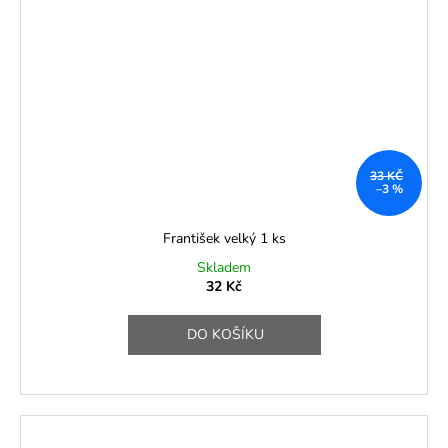
33 KČ
–3 %
František velký 1 ks
Skladem
32 Kč
DO KOŠÍKU