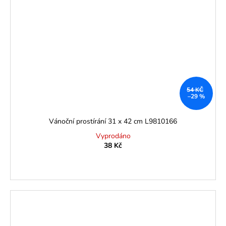
54 KČ
–29 %
Vánoční prostírání 31 x 42 cm L9810166
Vyprodáno
38 Kč