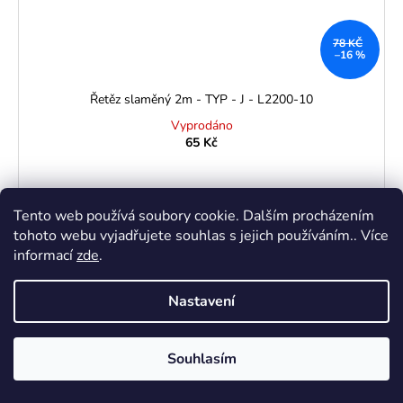
78 KČ
–16 %
Řetěz slaměný 2m - TYP - J - L2200-10
Vyprodáno
65 Kč
Tento web používá soubory cookie. Dalším procházením
tohoto webu vyjadřujete souhlas s jejich používáním.. Více
informací
zde
.
Nastavení
Souhlasím