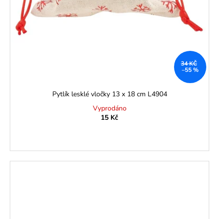
34 KČ
–55 %
Pytlík lesklé vločky 13 x 18 cm L4904
Vyprodáno
15 Kč
SLEVA