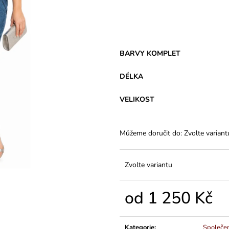
VARIANTY DÉLEK
PLÁTĚNÉ 77 C
1 200 Kč
591 Kč
BARVY KOMPLET
DÉLKA
VELIKOST
Můžeme doručit do:
Zvolte variant
Zvolte variantu
od
1 250 Kč
Měrná
cena:
Kategorie
:
Společe