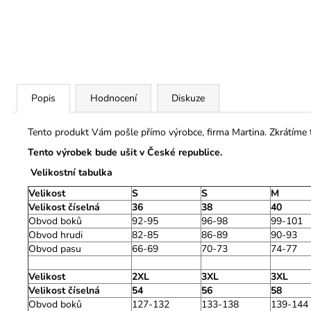
Popis
Hodnocení
Diskuze
Tento produkt Vám pošle přímo výrobce, firma Martina. Zkrátíme
Tento výrobek bude ušit v České republice.
Velikostní tabulka
Velikost
S
S
M
Velikost číselná
36
38
40
Obvod boků
92-95
96-98
99-101
Obvod hrudi
82-85
86-89
90-93
Obvod pasu
66-69
70-73
74-77
Velikost
2XL
3XL
3XL
Velikost číselná
54
56
58
Obvod boků
127-132
133-138
139-144