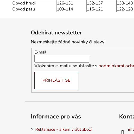
Obvod hrudi
126-131
132-137
138-143
Obvod pasu
109-114
115-121
122-128
Z
á
Odebírat newsletter
p
Nezmeškejte žádné novinky či slevy!
a
t
E-mail
í
Vložením e-mailu souhlasíte s
podmínkami ochr
PŘIHLÁSIT SE
Informace pro vás
Kont
Reklamace - a kam vrátit zboží
inf