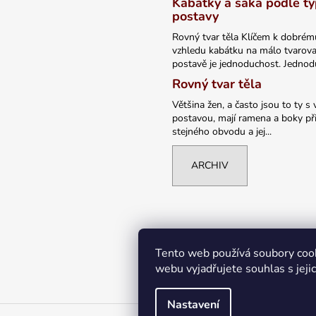
Kabátky a saka podle t
postavy
Rovný tvar těla Klíčem k dobrém
vzhledu kabátku na málo tvarov
postavě je jednoduchost. Jednodu
Rovný tvar těla
Většina žen, a často jsou to ty s 
postavou, mají ramena a boky při
stejného obvodu a jej...
ARCHIV
Tento web používá soubory coo
webu vyjadřujete souhlas s jeji
Nastavení