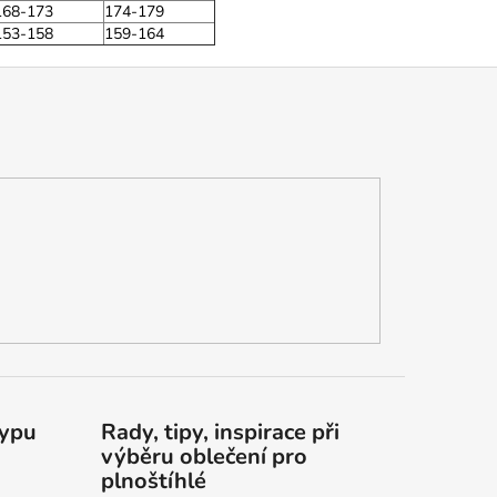
168-173
174-179
153-158
159-164
typu
Rady, tipy, inspirace při
výběru oblečení pro
plnoštíhlé