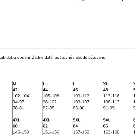
 tak dobu dodání. Žádné další poštovné nebude účtováno.
M
L
L
XL
42
44
46
48
102-104
105-108
109-112
113-116
94-97
98-102
103-107
108-113
78-81
82-85
86-90
91-95
4XL
4XL
5XL
5XL
60
62
64
66
145-150
151-156
157-162
163-168