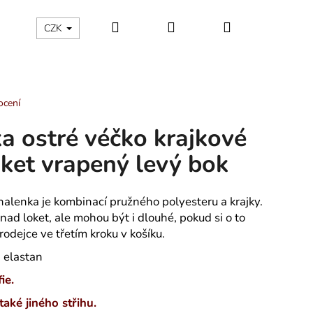
Hledat
Přihlášení
Nákupní
ÁLNÍ KATEGORIE
Kontakty - máte nějaký dotaz?
CZK
košík
ocení
a ostré véčko krajkové
ket vrapený levý bok
halenka je kombinací pružného polyesteru a krajky.
nad loket, ale mohou být i dlouhé, pokud si o to
odejce ve třetím kroku v košíku.
% elastan
ie.
 TROJÚHELNÍKY -
také jiného střihu.