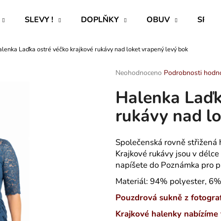
SLEVY !
DOPLŇKY
OBUV
SPECI
lenka Laďka ostré véčko krajkové rukávy nad loket vrapený levý bok
Co potřebujete najít?
Průměrné
Neohodnoceno
Podrobnosti hodn
hodnocení
Halenka Laďk
produktu
HLEDAT
je
rukávy nad lo
0,0
z
5
Doporučujeme
hvězdiček.
Společenská rovně střižená 
Krajkové rukávy jsou v délce 
napíšete do Poznámka pro pr
Materiál: 94% polyester, 6
Pouzdrová sukně z fotograf
ROVNÝ TEPLÁKOVÝ KABÁT -
CAPRI KOMBI S
Krajkové halenky nabízíme 