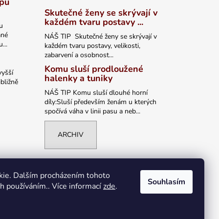
ypu
Skutečné ženy se skrývají v
každém tvaru postavy ...
u
ané
NÁŠ TIP Skutečné ženy se skrývají v
...
každém tvaru postavy, velikosti,
zabarvení a osobnost...
Komu sluší prodloužené
vyšší
halenky a tuniky
bližně
NÁŠ TIP Komu sluší dlouhé horní
díly:Sluší především ženám u kterých
spočívá váha v linii pasu a neb...
ARCHIV
kie. Dalším procházením tohoto
Souhlasím
ch používáním.. Více informací
zde
.