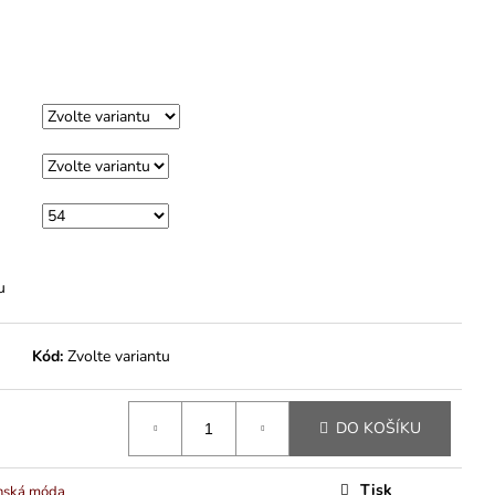
M
u
Kód:
Zvolte variantu
DO KOŠÍKU
Tisk
nská móda