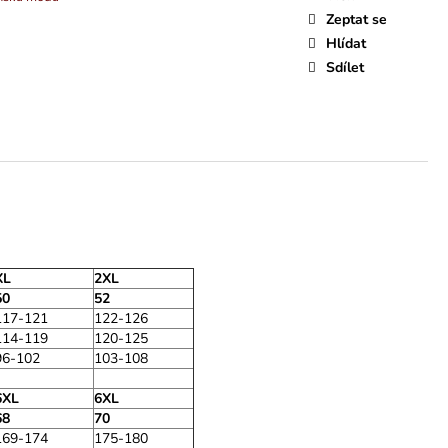
Zeptat se
Hlídat
Sdílet
XL
2XL
50
52
117-121
122-126
114-119
120-125
96-102
103-108
6XL
6XL
68
70
169-174
175-180