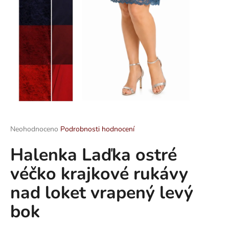
a
j
í
t
?
HLEDAT
Průměrné
Neohodnoceno
Podrobnosti hodnocení
hodnocení
Halenka Laďka ostré
produktu
je
D
véčko krajkové rukávy
0,0
o
z
p
nad loket vrapený levý
5
o
hvězdiček.
bok
r
u