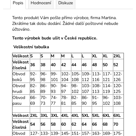
Popis
Hodnocení
Diskuze
Tento produkt Vám pošle přímo výrobce, firma Martina.
Zkrátíme tak dobu dodání. Žádné další poštovné nebude
účtováno.
Tento výrobek bude ušit v České republice.
Velikostní tabulka
Velikost
S
S
M
M
L
L
XL
XL
2XL
Velikost
36
38
40
42
44
46
48
50
52
číselná
Obvod
92-
96-
99-
102-
105-
109-
113-
117-
122-
boků
95
98
101
104
108
112
116
121
126
Obvod
82-
86-
90-
94-
98-
103-
108-
114-
120-
hrudi
85
89
93
97
102
107
113
119
125
Obvod
66-
70-
74-
78-
82-
86-
91-
96-
103-
pasu
69
73
77
81
85
90
95
102
108
Velikost
2XL
3XL
3XL
4XL
4XL
5XL
5XL
6XL
6XL
Velikost
54
56
58
60
62
64
66
68
70
číselná
Obvod
127-
133-
139-
145-
151-
157-
163-
169-
175-