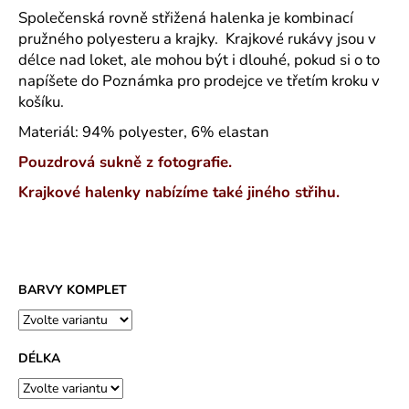
č
Společenská rovně střižená halenka je kombinací
u
pružného polyesteru a krajky. Krajkové rukávy jsou v
j
délce nad loket, ale mohou být i dlouhé, pokud si o to
e
napíšete do Poznámka pro prodejce ve třetím kroku v
m
e
košíku.
Materiál: 94% polyester, 6% elastan
ROVNÝ
Pouzdrová sukně z fotografie.
TEPLÁKOVÝ
KABÁT
Krajkové halenky nabízíme také jiného střihu.
-
VARIANTY
DÉLEK
1
200
Kč
BARVY KOMPLET
DÉLKA