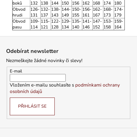
boků
132
138
144
150
156
162
168
174
180
Obvod
126-
132-
138-
144-
150-
156-
162-
168-
174-
hrudi
131
137
143
149
155
161
167
173
179
Obvod
109-
115-
122-
129-
135-
141-
147-
153-
159-
pasu
114
121
128
134
140
146
152
158
164
Z
á
Odebírat newsletter
p
Nezmeškejte žádné novinky či slevy!
a
t
E-mail
í
Vložením e-mailu souhlasíte s
podmínkami ochrany
osobních údajů
PŘIHLÁSIT SE