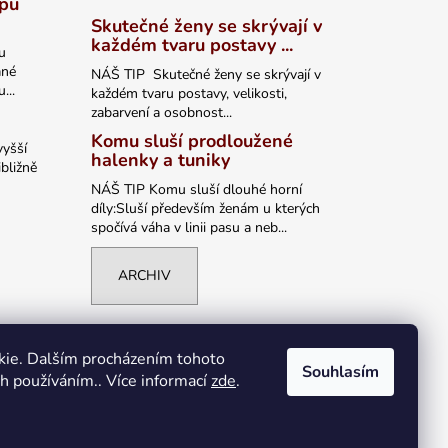
ypu
Skutečné ženy se skrývají v
každém tvaru postavy ...
u
ané
NÁŠ TIP Skutečné ženy se skrývají v
...
každém tvaru postavy, velikosti,
zabarvení a osobnost...
Komu sluší prodloužené
vyšší
halenky a tuniky
bližně
NÁŠ TIP Komu sluší dlouhé horní
díly:Sluší především ženám u kterých
spočívá váha v linii pasu a neb...
ARCHIV
kie. Dalším procházením tohoto
Souhlasím
ch používáním.. Více informací
zde
.