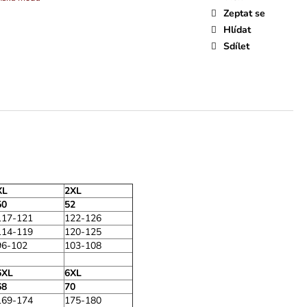
Zeptat se
Hlídat
Sdílet
XL
2XL
50
52
117-121
122-126
114-119
120-125
96-102
103-108
6XL
6XL
68
70
169-174
175-180