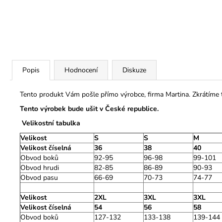
Popis
Hodnocení
Diskuze
Tento produkt Vám pošle přímo výrobce, firma Martina. Zkrátíme
Tento výrobek bude ušit v České republice.
Velikostní tabulka
Velikost
S
S
M
Velikost číselná
36
38
40
Obvod boků
92-95
96-98
99-101
Obvod hrudi
82-85
86-89
90-93
Obvod pasu
66-69
70-73
74-77
Velikost
2XL
3XL
3XL
Velikost číselná
54
56
58
Obvod boků
127-132
133-138
139-144