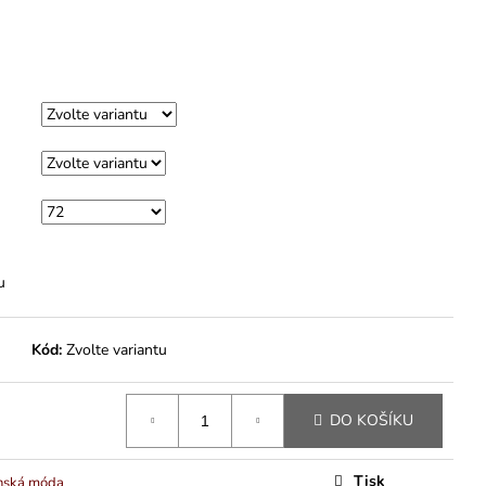
M
u
Kód:
Zvolte variantu
DO KOŠÍKU
Tisk
nská móda