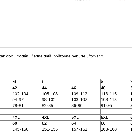
 tak dobu dodání. Žádné další poštovné nebude účtováno.
M
L
L
XL
42
44
46
48
102-104
105-108
109-112
113-116
94-97
98-102
103-107
108-113
78-81
82-85
86-90
91-95
4XL
4XL
5XL
5XL
60
62
64
66
145-150
151-156
157-162
163-168