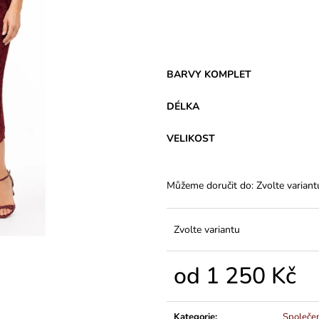
VARIANTY DÉLEK
PLÁTĚNÉ 77 C
1 200 Kč
591 Kč
BARVY KOMPLET
DÉLKA
VELIKOST
Můžeme doručit do:
Zvolte variant
Zvolte variantu
od
1 250 Kč
Měrná
cena:
Kategorie
:
Společe