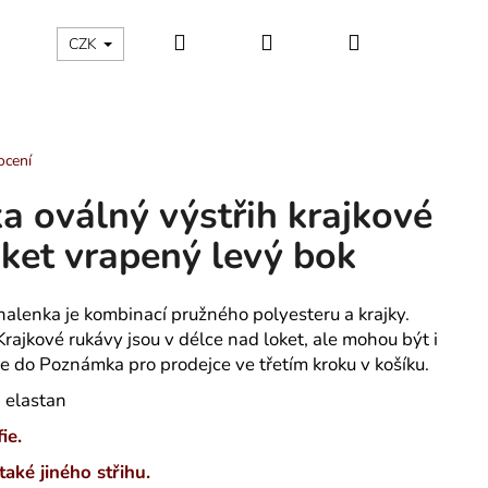
Hledat
Přihlášení
Nákupní
ÁLNÍ KATEGORIE
Kontakty - máte nějaký dotaz?
CZK
košík
ocení
a oválný výstřih krajkové
ket vrapený levý bok
halenka je kombinací pružného polyesteru a krajky.
rajkové rukávy jsou v délce nad loket, ale mohou být i
te do Poznámka pro prodejce ve třetím kroku v košíku.
% elastan
ie.
 TROJÚHELNÍKY -
také jiného střihu.