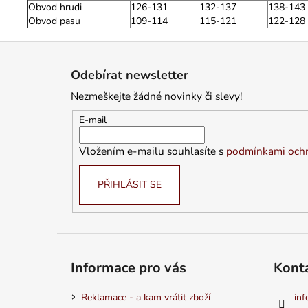
Obvod hrudi
126-131
132-137
138-143
Obvod pasu
109-114
115-121
122-128
Z
á
Odebírat newsletter
p
Nezmeškejte žádné novinky či slevy!
a
t
E-mail
í
Vložením e-mailu souhlasíte s
podmínkami ochr
PŘIHLÁSIT SE
Informace pro vás
Kont
Reklamace - a kam vrátit zboží
inf