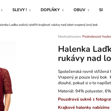
SLEVY !
DOPLŇKY
OBUV
SPECI
lenka Laďka oválný výstřih krajkové rukávy nad loket vrapený levý bok
Co potřebujete najít?
Průměrné
Neohodnoceno
Podrobnosti hodn
hodnocení
Halenka Laďk
produktu
HLEDAT
je
rukávy nad lo
0,0
z
5
Doporučujeme
hvězdiček.
Společenská rovně střižená 
Vrapený je pouze levý bok. K
dlouhé, pokud si o to napíše
Materiál: 94% polyester, 6
Pouzdrová sukně z fotograf
ROVNÝ TEPLÁKOVÝ KABÁT -
CAPRI KOMBI S
Krajkové halenky nabízíme 