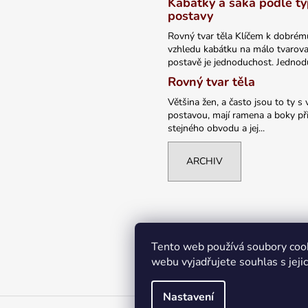
Kabátky a saka podle t
postavy
Rovný tvar těla Klíčem k dobrém
vzhledu kabátku na málo tvarov
postavě je jednoduchost. Jednodu
Rovný tvar těla
Většina žen, a často jsou to ty s 
postavou, mají ramena a boky při
stejného obvodu a jej...
ARCHIV
Tento web používá soubory coo
webu vyjadřujete souhlas s jeji
Nastavení