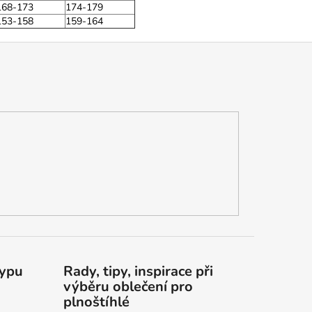
168-173
174-179
153-158
159-164
typu
Rady, tipy, inspirace při
výběru oblečení pro
plnoštíhlé