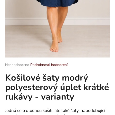
a
j
í
t
?
HLEDAT
Průměrné
Neohodnoceno
Podrobnosti hodnocení
hodnocení
Košilové šaty modrý
produktu
je
D
polyesterový úplet krátké
0,0
o
z
p
rukávy - varianty
5
o
hvězdiček.
r
u
Jedná se o dlouhou košili, ale také šaty, napodobující