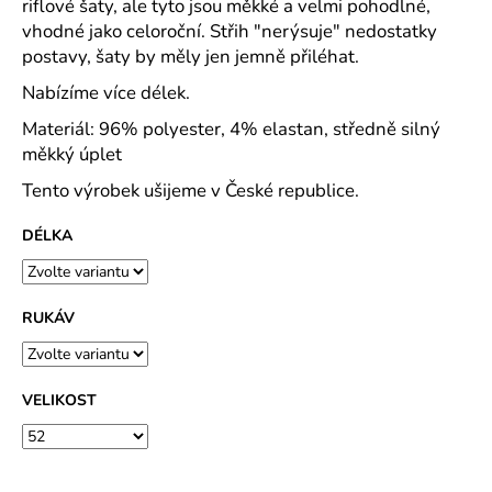
č
riflové šaty, ale tyto jsou měkké a velmi pohodlné,
u
vhodné jako celoroční. Střih "nerýsuje" nedostatky
j
postavy, šaty by měly jen jemně přiléhat.
e
Nabízíme více délek.
m
e
Materiál: 96% polyester, 4% elastan, středně silný
měkký úplet
SPOLEČENSKÉ
Tento výrobek ušijeme v České republice.
ŠATY
ZORKA
DÉLKA
KVALITNÍ
LEHKÝ
POLYESTEROVÝ
ÚPLET
-
RUKÁV
VÍCE
DÉLEK
1
VELIKOST
490
Kč