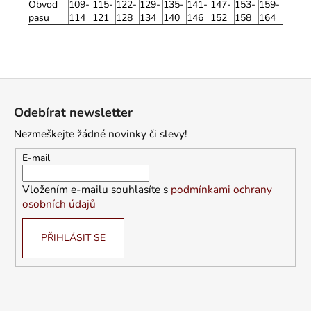
Obvod
109-
115-
122-
129-
135-
141-
147-
153-
159-
pasu
114
121
128
134
140
146
152
158
164
Z
á
Odebírat newsletter
p
Nezmeškejte žádné novinky či slevy!
a
t
E-mail
í
Vložením e-mailu souhlasíte s
podmínkami ochrany
osobních údajů
PŘIHLÁSIT SE