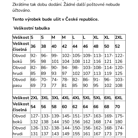
Zkrátíme tak dobu dodání. Žádné další poštovné nebude
účtováno.
Tento výrobek bude ušit v České republice.
Velikostní tabulka
Velikost
S
S
M
M
L
L
XL
XL
2XL
Velikost
36
38
40
42
44
46
48
50
52
číselná
Obvod
92-
96-
99-
102-
105-
109-
113-
117-
122-
boků
95
98
101
104
108
112
116
121
126
Obvod
82-
86-
90-
94-
98-
103-
108-
114-
120-
hrudi
85
89
93
97
102
107
113
119
125
Obvod
66-
70-
74-
78-
82-
86-
91-
96-
103-
pasu
69
73
77
81
85
90
95
102
108
Velikost
2XL
3XL
3XL
4XL
4XL
5XL
5XL
6XL
6XL
Velikost
54
56
58
60
62
64
66
68
70
číselná
Obvod
127-
133-
139-
145-
151-
157-
163-
169-
175-
boků
132
138
144
150
156
162
168
174
180
Obvod
126-
132-
138-
144-
150-
156-
162-
168-
174-
hrudi
131
137
143
149
155
161
167
173
179