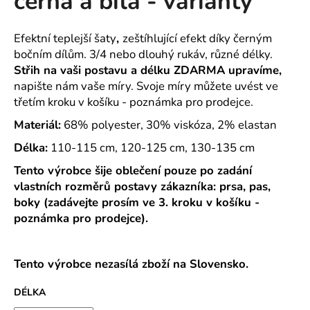
černá a bílá - varianty
č
z
u
5
j
hvězdiček.
Efektní teplejší šaty
,
zeštíhlující efekt díky černým
e
bočním dílům. 3/4 nebo dlouhý rukáv, různé délky.
m
Střih na vaši postavu a délku ZDARMA upravíme,
e
napište nám vaše míry. Svoje míry můžete uvést ve
třetím kroku v košíku - poznámka pro prodejce.
DOMÁCÍ
Materiál:
68% polyester, 30% viskóza, 2% elastan
ŠATY
DO
Délka:
110-115 cm, 120-125 cm, 130-135 cm
VÉČKA
PLÁTNO
Tento výrobce šije oblečení pouze po zadání
TISK
vlastních rozměrů postavy zákazníka: prsa, pas,
TULIPÁNKY
2026
boky (zadávejte prosím ve 3. kroku v košíku -
-
poznámka pro prodejce).
2
DÉLKY
489
Tento výrobce nezasílá zboží na Slovensko.
Kč
DÉLKA