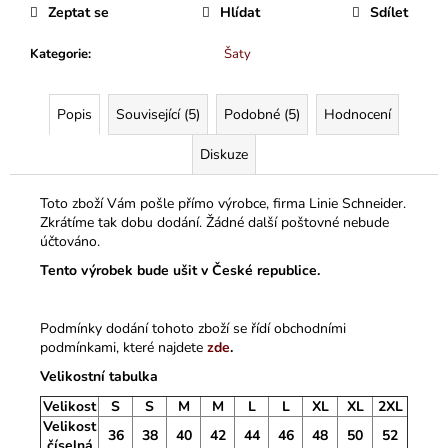
Zeptat se
Hlídat
Sdílet
Kategorie
:
Šaty
Popis
Související (5)
Podobné (5)
Hodnocení
Diskuze
Toto zboží Vám pošle přímo výrobce, firma Linie Schneider.
Zkrátíme tak dobu dodání. Žádné další poštovné nebude
účtováno.
Tento výrobek bude ušit v České republice.
Podmínky dodání tohoto zboží se řídí obchodními
podmínkami, které najdete
zde
.
Velikostní tabulka
Velikost
S
S
M
M
L
L
XL
XL
2XL
Velikost
36
38
40
42
44
46
48
50
52
číselná