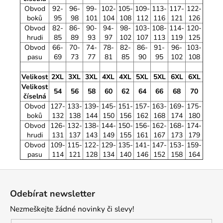
Obvod
92-
96-
99-
102-
105-
109-
113-
117-
122-
boků
95
98
101
104
108
112
116
121
126
Obvod
82-
86-
90-
94-
98-
103-
108-
114-
120-
hrudi
85
89
93
97
102
107
113
119
125
Obvod
66-
70-
74-
78-
82-
86-
91-
96-
103-
pasu
69
73
77
81
85
90
95
102
108
Velikost
2XL
3XL
3XL
4XL
4XL
5XL
5XL
6XL
6XL
Velikost
54
56
58
60
62
64
66
68
70
číselná
Obvod
127-
133-
139-
145-
151-
157-
163-
169-
175-
boků
132
138
144
150
156
162
168
174
180
Obvod
126-
132-
138-
144-
150-
156-
162-
168-
174-
hrudi
131
137
143
149
155
161
167
173
179
Obvod
109-
115-
122-
129-
135-
141-
147-
153-
159-
pasu
114
121
128
134
140
146
152
158
164
Z
á
Odebírat newsletter
p
Nezmeškejte žádné novinky či slevy!
a