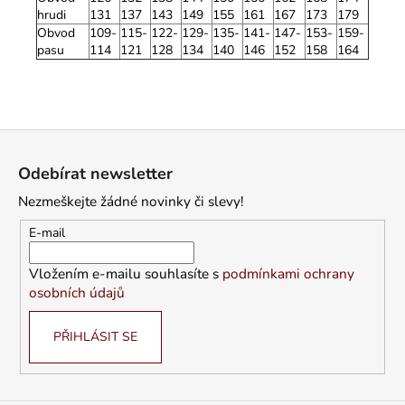
hrudi
131
137
143
149
155
161
167
173
179
Obvod
109-
115-
122-
129-
135-
141-
147-
153-
159-
pasu
114
121
128
134
140
146
152
158
164
Z
á
Odebírat newsletter
p
Nezmeškejte žádné novinky či slevy!
a
t
E-mail
í
Vložením e-mailu souhlasíte s
podmínkami ochrany
osobních údajů
PŘIHLÁSIT SE