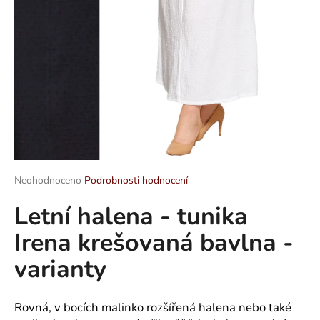
a
j
í
t
?
HLEDAT
Průměrné
Neohodnoceno
Podrobnosti hodnocení
hodnocení
Letní halena - tunika
produktu
je
D
Irena krešovaná bavlna -
0,0
o
z
p
varianty
5
o
hvězdiček.
r
u
Rovná, v bocích malinko rozšířená halena nebo také