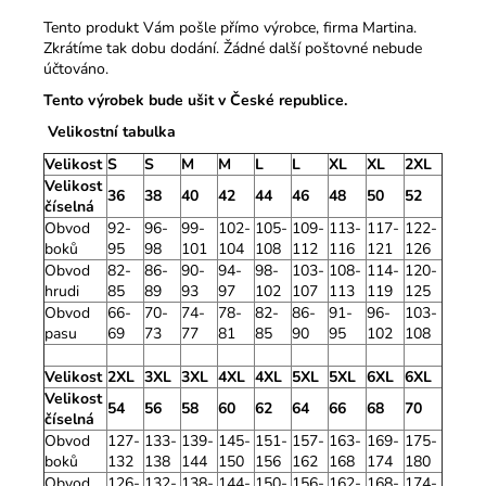
Tento produkt Vám pošle přímo výrobce, firma Martina.
Zkrátíme tak dobu dodání. Žádné další poštovné nebude
účtováno.
Tento výrobek bude ušit v České republice.
Velikostní tabulka
Velikost
S
S
M
M
L
L
XL
XL
2XL
Velikost
36
38
40
42
44
46
48
50
52
číselná
Obvod
92-
96-
99-
102-
105-
109-
113-
117-
122-
boků
95
98
101
104
108
112
116
121
126
Obvod
82-
86-
90-
94-
98-
103-
108-
114-
120-
hrudi
85
89
93
97
102
107
113
119
125
Obvod
66-
70-
74-
78-
82-
86-
91-
96-
103-
pasu
69
73
77
81
85
90
95
102
108
Velikost
2XL
3XL
3XL
4XL
4XL
5XL
5XL
6XL
6XL
Velikost
54
56
58
60
62
64
66
68
70
číselná
Obvod
127-
133-
139-
145-
151-
157-
163-
169-
175-
boků
132
138
144
150
156
162
168
174
180
Obvod
126-
132-
138-
144-
150-
156-
162-
168-
174-