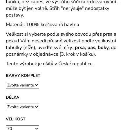
č
tunika, bez kapes, ve výstřihu šňůrka k dotvarování ...
u
může být jen volně. Střih "nerýsuje" nedostatky
j
postavy.
e
Materiál: 100% krešovaná bavlna
m
e
Velikost si vyberte podle svého obvodu přes prsa a
pokud Vám nesedí přesně velikost podle velikostní
tabulky (níže), uveďte své míry:
prsa, pas, boky,
do
HELEN
poznámky v objednávce (3. krok v košíku).
-
PUNČOCHOVÉ
Tento výrobek je ušitý v České republice.
KALHOTKY
45
BARVY KOMPLET
Kč
DÉLKA
VELIKOST