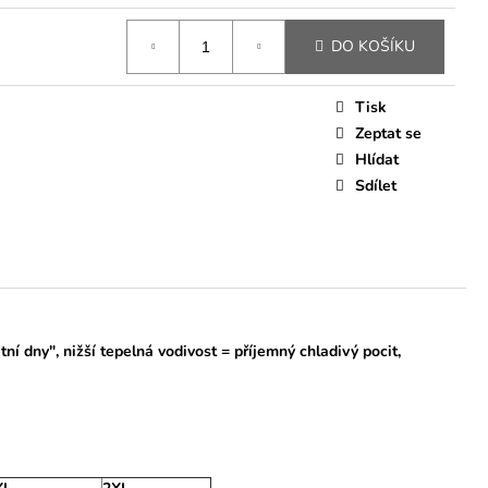
DO KOŠÍKU
Tisk
Zeptat se
Hlídat
Sdílet
ní dny", nižší tepelná vodivost = příjemný chladivý pocit,