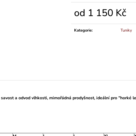
od
1 150 Kč
Měrná
cena:
Kategorie
:
Tuniky
 savost a odvod vlhkosti, mimořádná prodyšnost, ideální pro "horké let