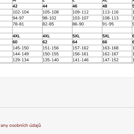
M
L
L
XL
42
44
46
48
102-104
105-108
109-112
113-116
94-97
98-102
103-107
108-113
78-81
82-85
86-90
91-95
4XL
4XL
5XL
5XL
60
62
64
66
145-150
151-156
157-162
163-168
144-149
150-155
156-161
162-167
129-134
135-140
141-146
147-152
any osobních údajů