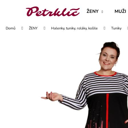
K
Přejít
na
o
ŽENY
MUŽI
obsah
Zpět
Zpět
š
do
do
í
Domů
ŽENY
Halenky, tuniky, roláky, košile
Tuniky
obchodu
obchodu
k
MAJKA TEXTILNÍ KŮŽE - JEDNODUCHÝ