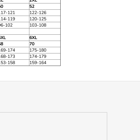
XL
2XL
50
52
117-121
122-126
114-119
120-125
96-102
103-108
6XL
6XL
68
70
169-174
175-180
168-173
174-179
153-158
159-164