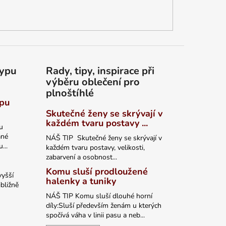
typu
Rady, tipy, inspirace při
výběru oblečení pro
plnoštíhlé
ypu
Skutečné ženy se skrývají v
každém tvaru postavy ...
u
ané
NÁŠ TIP Skutečné ženy se skrývají v
...
každém tvaru postavy, velikosti,
zabarvení a osobnost...
Komu sluší prodloužené
vyšší
halenky a tuniky
bližně
NÁŠ TIP Komu sluší dlouhé horní
díly:Sluší především ženám u kterých
spočívá váha v linii pasu a neb...