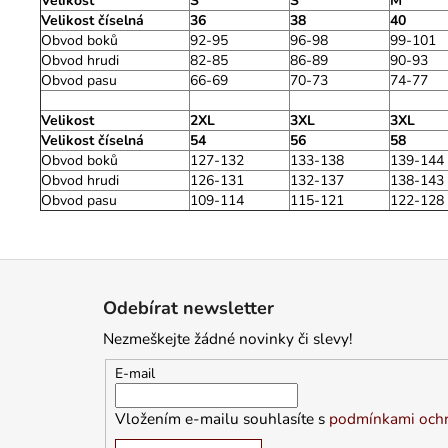
Velikost
S
S
M
Velikost číselná
36
38
40
Obvod boků
92-95
96-98
99-101
Obvod hrudi
82-85
86-89
90-93
Obvod pasu
66-69
70-73
74-77
Velikost
2XL
3XL
3XL
Velikost číselná
54
56
58
Obvod boků
127-132
133-138
139-144
Obvod hrudi
126-131
132-137
138-143
Obvod pasu
109-114
115-121
122-128
Z
á
Odebírat newsletter
p
Nezmeškejte žádné novinky či slevy!
a
t
E-mail
í
Vložením e-mailu souhlasíte s
podmínkami ochr