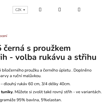
Hledat
Přihlášení
Nákupní
ÁLNÍ KATEGORIE
Kontakty - máte nějaký dotaz?
CZK
košík
ocení
 černá s proužkem
ih - volba rukávu a střihu
ci bíločerného proužku a černého úpletu . Doplněno
rvy a ruční malůvkou.
– dlouhý rukáv 60 cm, 3/4 délky 40cm.
 tuniky.
Můžete si zvolit také rovný střih - ve variantách.
čí gramáže 95% bavlna, 5%elastan.
ÁNSKÉ KRÁTKÉ PYŽAMO