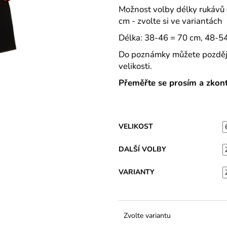
VARIANTY DÉLEK
Z BAVLNY
Možnost volby délky rukávů 
1 200 Kč
839 Kč
cm - zvolte si ve variantách
Délka: 38-46 = 70 cm, 48-5
Do poznámky můžete později (
velikosti.
Přeměřte se prosím a zkontr
VELIKOST
DALŠÍ VOLBY
VARIANTY
Zvolte variantu