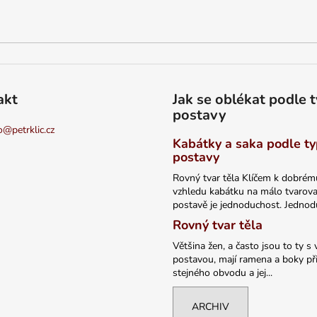
akt
Jak se oblékat podle 
postavy
o
@
petrklic.cz
Kabátky a saka podle t
postavy
Rovný tvar těla Klíčem k dobrém
vzhledu kabátku na málo tvarov
postavě je jednoduchost. Jednodu
Rovný tvar těla
Většina žen, a často jsou to ty s 
postavou, mají ramena a boky při
stejného obvodu a jej...
ARCHIV