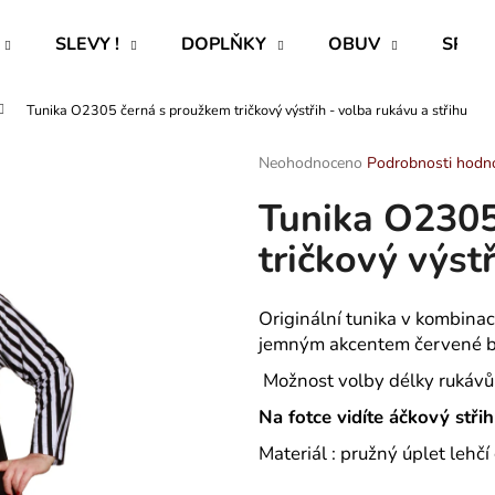
SLEVY !
DOPLŇKY
OBUV
SPECI
Tunika O2305 černá s proužkem tričkový výstřih - volba rukávu a střihu
Co potřebujete najít?
Průměrné
Neohodnoceno
Podrobnosti hodn
hodnocení
Tunika O2305
produktu
HLEDAT
je
tričkový výstř
0,0
z
5
Doporučujeme
hvězdiček.
Originální tunika v kombina
jemným akcentem červené ba
Možnost volby délky rukávů 
Na fotce vidíte áčkový střih
Materiál : pružný úplet leh
ROVNÝ TEPLÁKOVÝ KABÁT -
PAVLIK 24 - P