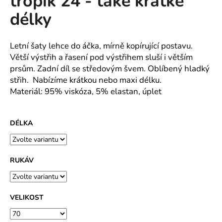
tropik 24 - také krátké
č
z
u
délky
5
j
hvězdiček.
e
m
Letní šaty lehce do áčka, mírně kopírující postavu.
e
Větší výstřih a řasení pod výstřihem sluší i větším
prsům. Zadní díl se středovým švem. Oblíbený hladký
střih. Nabízíme krátkou nebo maxi délku.
MAJKA
Materiál: 95% viskóza, 5% elastan, úplet
TEXTILNÍ
KŮŽE
-
JEDNODUCHÝ
DÉLKA
KABÁTEK
1
290
Kč
RUKÁV
VELIKOST