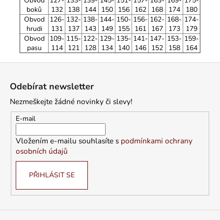
Obvod
127-
133-
139-
145-
151-
157-
163-
169-
175-
boků
132
138
144
150
156
162
168
174
180
Obvod
126-
132-
138-
144-
150-
156-
162-
168-
174-
hrudi
131
137
143
149
155
161
167
173
179
Obvod
109-
115-
122-
129-
135-
141-
147-
153-
159-
pasu
114
121
128
134
140
146
152
158
164
Z
á
Odebírat newsletter
p
Nezmeškejte žádné novinky či slevy!
a
t
E-mail
í
Vložením e-mailu souhlasíte s
podmínkami ochrany
osobních údajů
PŘIHLÁSIT SE