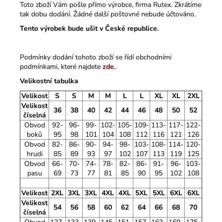
Toto zboží Vám pošle přímo výrobce, firma Rutex. Zkrátíme
tak dobu dodání. Žádné další poštovné nebude účtováno.
Tento výrobek bude ušit v České republice.
Podmínky dodání tohoto zboží se řídí obchodními
podmínkami, které najdete
zde
.
Velikostní tabulka
Velikost
S
S
M
M
L
L
XL
XL
2XL
Velikost
36
38
40
42
44
46
48
50
52
číselná
Obvod
92-
96-
99-
102-
105-
109-
113-
117-
122-
boků
95
98
101
104
108
112
116
121
126
Obvod
82-
86-
90-
94-
98-
103-
108-
114-
120-
hrudi
85
89
93
97
102
107
113
119
125
Obvod
66-
70-
74-
78-
82-
86-
91-
96-
103-
pasu
69
73
77
81
85
90
95
102
108
Velikost
2XL
3XL
3XL
4XL
4XL
5XL
5XL
6XL
6XL
Velikost
54
56
58
60
62
64
66
68
70
číselná