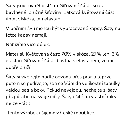
č
Šaty jsou rovného střihu. Síťované části jsou z
u
bavlněné pružné šíťoviny. Látková květovaná část
j
úplet viskóza, len elastan.
e
m
V bočním švu mohou být vypracované kapsy. Šaty na
e
fotce kapsy nemají.
Nabízíme více délek.
PAVLIK
Materiál: Květovaná část: 70% viskóza, 27% len, 3%
24
-
elastan Síťované části: bavlna s elastanem, velmi
PÁNSKÉ
dobře pruží.
KRÁTKÉ
PYŽAMO
Šaty si vybírejte podle obvodu přes prsa a teprve
Z
potom se podívejte, zda se Vám do velikostní tabulky
BAVLNY
vejdou pas a boky. Pokud nevejdou, nechejte si šaty
839
Kč
přizpůsobit na svoje míry. Šaty ušité na vlastní míry
nelze vrátit.
Tento výrobek ušijeme v České republice.