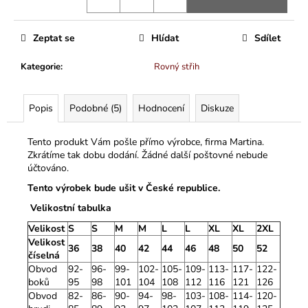
Zeptat se
Hlídat
Sdílet
Kategorie
:
Rovný střih
Popis
Podobné (5)
Hodnocení
Diskuze
Tento produkt Vám pošle přímo výrobce, firma Martina.
Zkrátíme tak dobu dodání. Žádné další poštovné nebude
účtováno.
Tento výrobek bude ušit v České republice.
Velikostní tabulka
Velikost
S
S
M
M
L
L
XL
XL
2XL
Velikost
36
38
40
42
44
46
48
50
52
číselná
Obvod
92-
96-
99-
102-
105-
109-
113-
117-
122-
boků
95
98
101
104
108
112
116
121
126
Obvod
82-
86-
90-
94-
98-
103-
108-
114-
120-