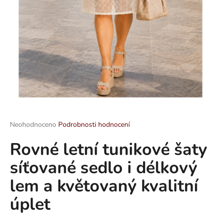
a
j
í
t
?
HLEDAT
Průměrné
Neohodnoceno
Podrobnosti hodnocení
hodnocení
Rovné letní tunikové šaty
produktu
je
D
síťované sedlo i délkový
0,0
o
z
p
lem a květovaný kvalitní
5
o
hvězdiček.
úplet
r
u