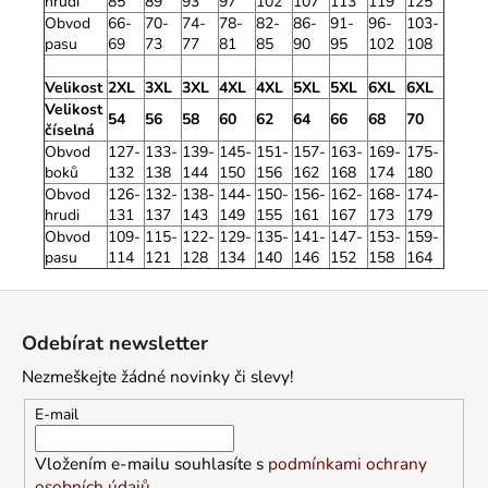
hrudi
85
89
93
97
102
107
113
119
125
Obvod
66-
70-
74-
78-
82-
86-
91-
96-
103-
pasu
69
73
77
81
85
90
95
102
108
Velikost
2XL
3XL
3XL
4XL
4XL
5XL
5XL
6XL
6XL
Velikost
54
56
58
60
62
64
66
68
70
číselná
Obvod
127-
133-
139-
145-
151-
157-
163-
169-
175-
boků
132
138
144
150
156
162
168
174
180
Obvod
126-
132-
138-
144-
150-
156-
162-
168-
174-
hrudi
131
137
143
149
155
161
167
173
179
Obvod
109-
115-
122-
129-
135-
141-
147-
153-
159-
pasu
114
121
128
134
140
146
152
158
164
Z
á
Odebírat newsletter
p
Nezmeškejte žádné novinky či slevy!
a
t
E-mail
í
Vložením e-mailu souhlasíte s
podmínkami ochrany
osobních údajů