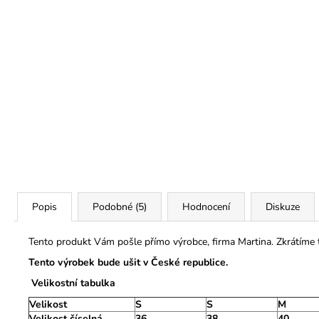
Popis
Podobné (5)
Hodnocení
Diskuze
Tento produkt Vám pošle přímo výrobce, firma Martina. Zkrátíme
Tento výrobek bude ušit v České republice.
Velikostní tabulka
Velikost
S
S
M
Velikost číselná
36
38
40