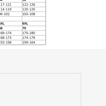
117-121
122-126
114-119
120-125
96-102
103-108
6XL
6XL
68
70
169-174
175-180
168-173
174-179
153-158
159-164