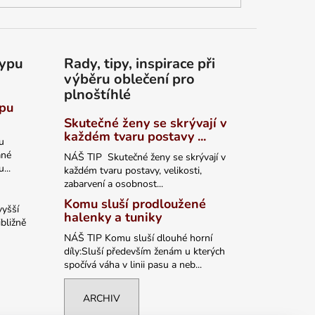
typu
Rady, tipy, inspirace při
výběru oblečení pro
plnoštíhlé
ypu
Skutečné ženy se skrývají v
každém tvaru postavy ...
u
ané
NÁŠ TIP Skutečné ženy se skrývají v
...
každém tvaru postavy, velikosti,
zabarvení a osobnost...
Komu sluší prodloužené
vyšší
halenky a tuniky
bližně
NÁŠ TIP Komu sluší dlouhé horní
díly:Sluší především ženám u kterých
spočívá váha v linii pasu a neb...
ARCHIV