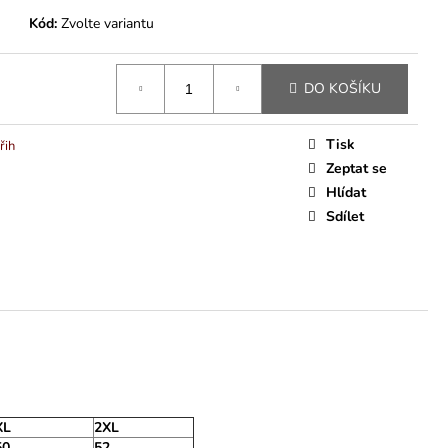
Kód:
Zvolte variantu
DO KOŠÍKU
Tisk
řih
Zeptat se
Hlídat
Sdílet
XL
2XL
50
52