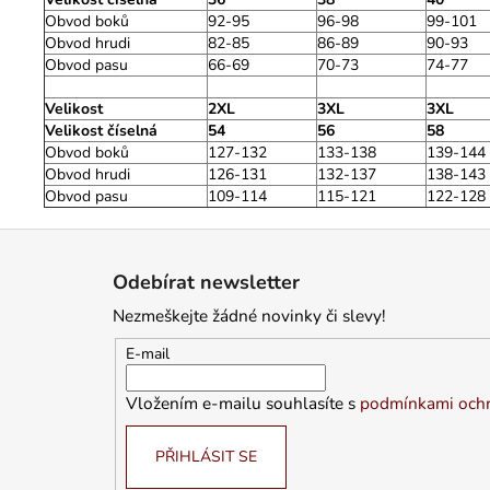
Obvod boků
92-95
96-98
99-101
Obvod hrudi
82-85
86-89
90-93
Obvod pasu
66-69
70-73
74-77
Velikost
2XL
3XL
3XL
Velikost číselná
54
56
58
Obvod boků
127-132
133-138
139-144
Obvod hrudi
126-131
132-137
138-143
Obvod pasu
109-114
115-121
122-128
Z
á
Odebírat newsletter
p
Nezmeškejte žádné novinky či slevy!
a
t
E-mail
í
Vložením e-mailu souhlasíte s
podmínkami ochr
PŘIHLÁSIT SE