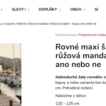
SLEVY !
DOPLŇKY
OBUV
SPECI
 s rozparky Viktorie růžová mandaly viskózový úplet - kapsy ano nebo ne
Co potřebujete najít?
Průměrné
Neohodnoceno
Podrobnosti hodn
hodnocení
Rovné maxi ša
produktu
HLEDAT
je
růžová manda
0,0
z
ano nebo ne
5
Doporučujeme
hvězdiček.
Jednoduché šaty rovného s
kapsy a nebo varianta bez k
cm. Pohodlné nošení.
Nabízíme v délce:
ROVNÝ TEPLÁKOVÝ KABÁT -
PAVLIK 24 - P
120 - 125 cm