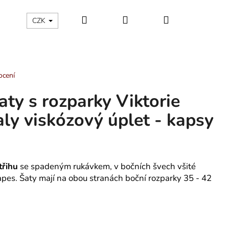
Hledat
Přihlášení
Nákupní
ÁLNÍ KATEGORIE
Kontakty - máte nějaký dotaz?
CZK
košík
ocení
ty s rozparky Viktorie
ly viskózový úplet - kapsy
třihu
se spadeným rukávkem, v
bočních švech všité
apes. Šaty mají na obou stranách boční rozparky 35 - 42
ÁNSKÉ KRÁTKÉ PYŽAMO