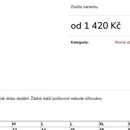
Zvolte variantu
od
1 420 Kč
Měrná
cena:
Kategorie
:
Rovný st
 tak dobu dodání. Žádné další poštovné nebude účtováno.
M
L
L
XL
42
44
46
48