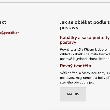
akt
Jak se oblékat podle 
postavy
o
@
petrklic.cz
Kabátky a saka podle t
postavy
Rovný tvar těla Klíčem k dobrém
vzhledu kabátku na málo tvarov
postavě je jednoduchost. Jednodu
Rovný tvar těla
Většina žen, a často jsou to ty s 
postavou, mají ramena a boky při
stejného obvodu a jej...
ARCHIV