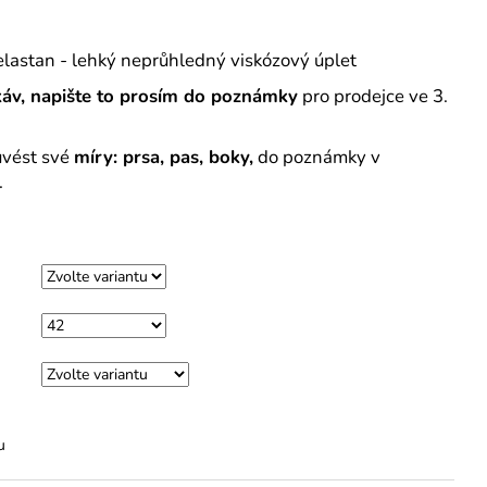
lastan - lehký neprůhledný viskózový úplet
káv, napište to prosím do poznámky
pro prodejce ve 3.
uvést své
míry: prsa, pas, boky,
do poznámky v
.
u