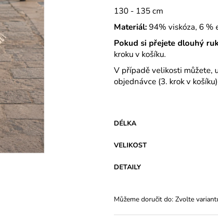
VARIANTY DÉLEK
Z BAVLNY
130 - 135 cm
1 200 Kč
839 Kč
Materiál:
94% viskóza, 6 % e
Pokud si přejete dlouhý ru
kroku v košíku.
V případě velikosti můžete, 
objednávce (3. krok v košíku)
DÉLKA
VELIKOST
DETAILY
Můžeme doručit do:
Zvolte variant