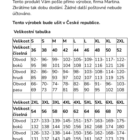
Tento produkt Vám pošle přímo výrobce, firma Martina.
Zkrátíme tak dobu dodání. Žádné další poštovné nebude
účtováno.
Tento výrobek bude ušit v České republice.
Velikostní tabulka
Velikost
S
S
M
M
L
L
XL
XL
2XL
Velikost
36
38
40
42
44
46
48
50
52
číselná
Obvod
92-
96-
99-
102-
105-
109-
113-
117-
122-
boků
95
98
101
104
108
112
116
121
126
Obvod
82-
86-
90-
94-
98-
103-
108-
114-
120-
hrudi
85
89
93
97
102
107
113
119
125
Obvod
66-
70-
74-
78-
82-
86-
91-
96-
103-
pasu
69
73
77
81
85
90
95
102
108
Velikost
2XL
3XL
3XL
4XL
4XL
5XL
5XL
6XL
6XL
Velikost
54
56
58
60
62
64
66
68
70
číselná
Obvod
127-
133-
139-
145-
151-
157-
163-
169-
175-
boků
132
138
144
150
156
162
168
174
180
Obvod
126-
132-
138-
144-
150-
156-
162-
168-
174-
hrudi
131
137
143
149
155
161
167
173
179