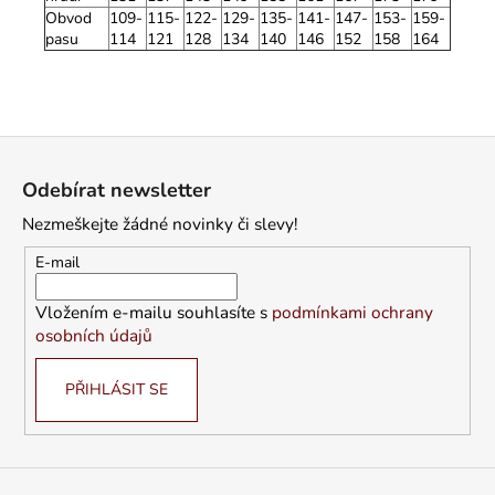
Obvod
109-
115-
122-
129-
135-
141-
147-
153-
159-
pasu
114
121
128
134
140
146
152
158
164
Z
á
Odebírat newsletter
p
Nezmeškejte žádné novinky či slevy!
a
t
E-mail
í
Vložením e-mailu souhlasíte s
podmínkami ochrany
osobních údajů
PŘIHLÁSIT SE