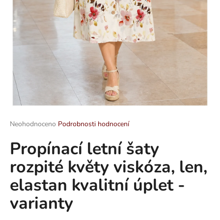
a
j
í
t
?
HLEDAT
Průměrné
Neohodnoceno
Podrobnosti hodnocení
hodnocení
Propínací letní šaty
produktu
je
D
rozpité květy viskóza, len,
0,0
o
z
p
elastan kvalitní úplet -
5
o
hvězdiček.
varianty
r
u