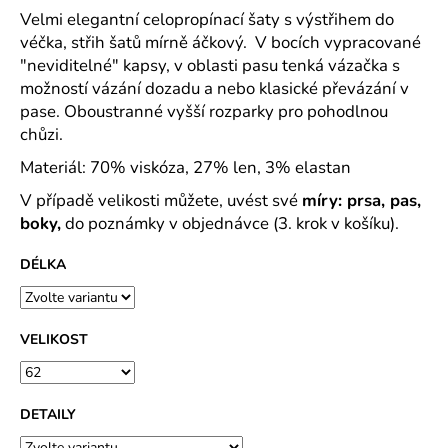
č
Velmi elegantní celopropínací šaty s výstřihem do
u
véčka, střih šatů mírně áčkový. V bocích vypracované
j
"neviditelné" kapsy, v oblasti pasu tenká vázačka s
e
možností vázání dozadu a nebo klasické převázání v
m
e
pase. Oboustranné vyšší rozparky pro pohodlnou
chůzi.
Materiál: 70% viskóza, 27% len, 3% elastan
MAJKA
TEXTILNÍ
V případě velikosti můžete, uvést své
míry: prsa, pas,
KŮŽE
-
boky,
do poznámky v objednávce (3. krok v košíku).
JEDNODUCHÝ
KABÁTEK
DÉLKA
1
290
Kč
VELIKOST
DETAILY