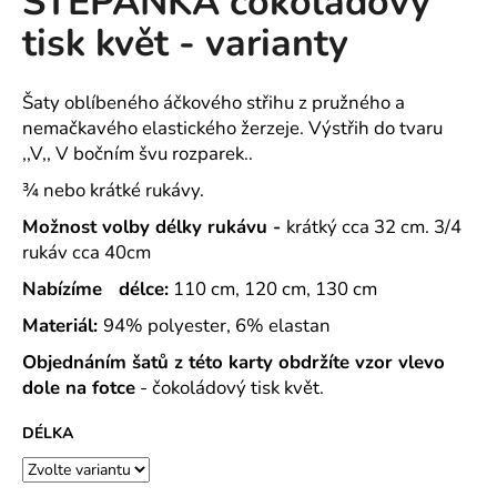
ŠTĚPÁNKA čokoládový
č
z
u
tisk květ - varianty
5
j
hvězdiček.
e
m
Šaty oblíbeného áčkového střihu z pružného a
e
nemačkavého elastického žerzeje. Výstřih do tvaru
,,V,, V bočním švu rozparek..
¾ nebo krátké rukávy.
MAJKA
TEXTILNÍ
Možnost volby délky rukávu -
krátký cca 32 cm. 3/4
KŮŽE
-
rukáv cca 40cm
JEDNODUCHÝ
KABÁTEK
Nabízíme délce:
110 cm, 120 cm, 130 cm
1
Materiál:
94% polyester, 6% elastan
290
Kč
Objednáním šatů z této karty obdržíte vzor vlevo
dole na fotce
- čokoládový tisk květ.
DÉLKA