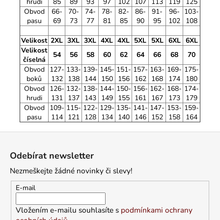
hrudi
85
89
93
97
102
107
113
119
125
Obvod
66-
70-
74-
78-
82-
86-
91-
96-
103-
pasu
69
73
77
81
85
90
95
102
108
Velikost
2XL
3XL
3XL
4XL
4XL
5XL
5XL
6XL
6XL
Velikost
54
56
58
60
62
64
66
68
70
číselná
Obvod
127-
133-
139-
145-
151-
157-
163-
169-
175-
boků
132
138
144
150
156
162
168
174
180
Obvod
126-
132-
138-
144-
150-
156-
162-
168-
174-
hrudi
131
137
143
149
155
161
167
173
179
Obvod
109-
115-
122-
129-
135-
141-
147-
153-
159-
pasu
114
121
128
134
140
146
152
158
164
Z
á
Odebírat newsletter
p
Nezmeškejte žádné novinky či slevy!
a
t
E-mail
í
Vložením e-mailu souhlasíte s
podmínkami ochrany