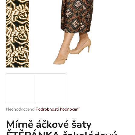
a
j
í
t
?
HLEDAT
D
o
p
Průměrné
Neohodnoceno
Podrobnosti hodnocení
hodnocení
o
Mírně áčkové šaty
produktu
r
je
u
0,0