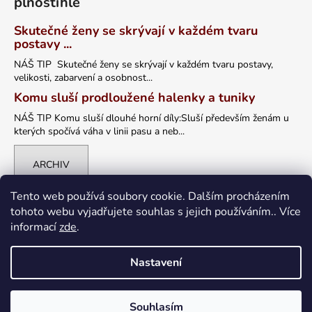
plnoštíhlé
Skutečné ženy se skrývají v každém tvaru
postavy ...
NÁŠ TIP Skutečné ženy se skrývají v každém tvaru postavy,
velikosti, zabarvení a osobnost...
Komu sluší prodloužené halenky a tuniky
NÁŠ TIP Komu sluší dlouhé horní díly:Sluší především ženám u
kterých spočívá váha v linii pasu a neb...
ARCHIV
Tento web používá soubory cookie. Dalším procházením
tohoto webu vyjadřujete souhlas s jejich používáním.. Více
informací
zde
.
Nastavení
Vytvořil Shoptet
Souhlasím
Copyright 2026
petrklic.cz
. Všechna práva vyhrazena.