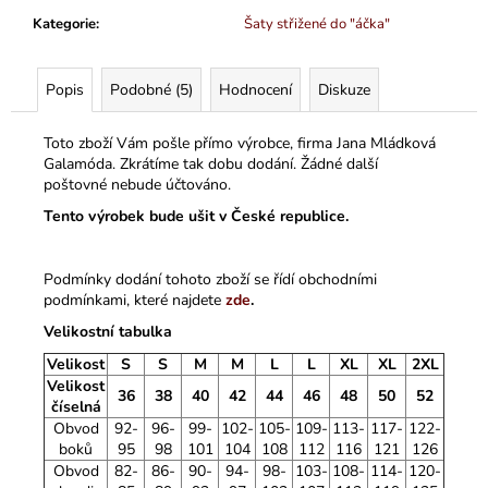
Kategorie
:
Šaty střižené do "áčka"
Popis
Podobné (5)
Hodnocení
Diskuze
Toto zboží Vám pošle přímo výrobce, firma Jana Mládková
Galamóda. Zkrátíme tak dobu dodání. Žádné další
poštovné nebude účtováno.
Tento výrobek bude ušit v České republice.
Podmínky dodání tohoto zboží se řídí obchodními
podmínkami, které najdete
zde
.
Velikostní tabulka
Velikost
S
S
M
M
L
L
XL
XL
2XL
Velikost
36
38
40
42
44
46
48
50
52
číselná
Obvod
92-
96-
99-
102-
105-
109-
113-
117-
122-
boků
95
98
101
104
108
112
116
121
126
Obvod
82-
86-
90-
94-
98-
103-
108-
114-
120-