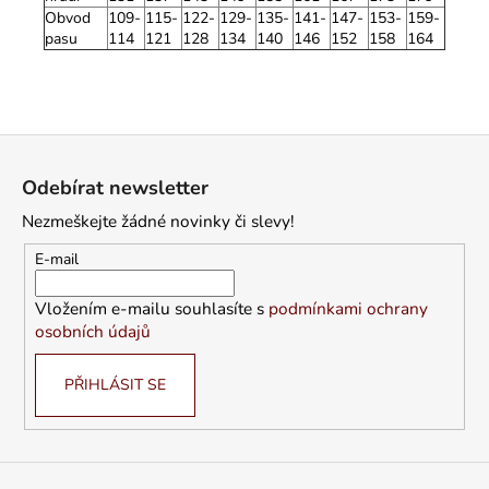
Obvod
109-
115-
122-
129-
135-
141-
147-
153-
159-
pasu
114
121
128
134
140
146
152
158
164
Z
á
Odebírat newsletter
p
Nezmeškejte žádné novinky či slevy!
a
t
E-mail
í
Vložením e-mailu souhlasíte s
podmínkami ochrany
osobních údajů
PŘIHLÁSIT SE