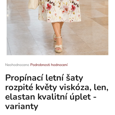
a
j
í
t
?
HLEDAT
Průměrné
Neohodnoceno
Podrobnosti hodnocení
hodnocení
Propínací letní šaty
produktu
je
D
rozpité květy viskóza, len,
0,0
o
z
p
elastan kvalitní úplet -
5
o
hvězdiček.
varianty
r
u