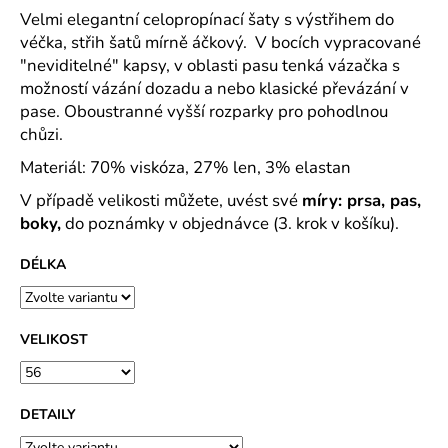
č
Velmi elegantní celopropínací šaty s výstřihem do
u
véčka, střih šatů mírně áčkový. V bocích vypracované
j
"neviditelné" kapsy, v oblasti pasu tenká vázačka s
e
možností vázání dozadu a nebo klasické převázání v
m
e
pase. Oboustranné vyšší rozparky pro pohodlnou
chůzi.
Materiál: 70% viskóza, 27% len, 3% elastan
ROVNÝ
TEPLÁKOVÝ
V případě velikosti můžete, uvést své
míry: prsa, pas,
KABÁT
-
boky,
do poznámky v objednávce (3. krok v košíku).
VARIANTY
DÉLEK
DÉLKA
1
200
Kč
VELIKOST
DETAILY