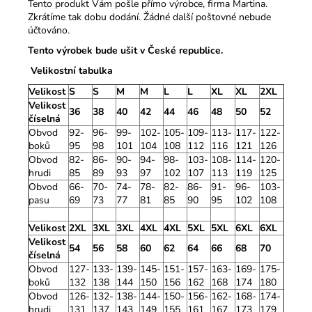
Tento produkt Vám pošle přímo výrobce, firma Martina.
Zkrátíme tak dobu dodání. Žádné další poštovné nebude
účtováno.
Tento výrobek bude ušit v České republice.
Velikostní tabulka
Velikost
S
S
M
M
L
L
XL
XL
2XL
Velikost
36
38
40
42
44
46
48
50
52
číselná
Obvod
92-
96-
99-
102-
105-
109-
113-
117-
122-
boků
95
98
101
104
108
112
116
121
126
Obvod
82-
86-
90-
94-
98-
103-
108-
114-
120-
hrudi
85
89
93
97
102
107
113
119
125
Obvod
66-
70-
74-
78-
82-
86-
91-
96-
103-
pasu
69
73
77
81
85
90
95
102
108
Velikost
2XL
3XL
3XL
4XL
4XL
5XL
5XL
6XL
6XL
Velikost
54
56
58
60
62
64
66
68
70
číselná
Obvod
127-
133-
139-
145-
151-
157-
163-
169-
175-
boků
132
138
144
150
156
162
168
174
180
Obvod
126-
132-
138-
144-
150-
156-
162-
168-
174-
hrudi
131
137
143
149
155
161
167
173
179