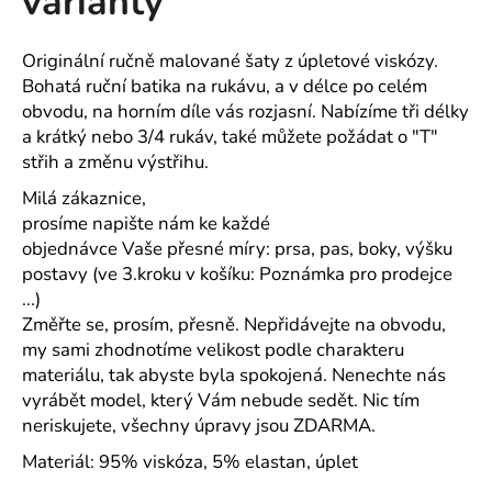
varianty
č
z
u
5
j
hvězdiček.
Originální ručně malované šaty z úpletové viskózy.
e
Bohatá ruční batika na rukávu, a v délce po celém
m
obvodu, na horním díle vás rozjasní. Nabízíme tři délky
e
a krátký nebo 3/4 rukáv, také můžete požádat o "T"
střih a změnu výstřihu.
RESIST
Milá zákaznice,
HEAVY
prosíme napište nám ke každé
POLO
POLOKOŠILE
objednávce Vaše přesné míry: prsa, pas, boky, výšku
PÁNSKÁ
postavy (ve 3.kroku v košíku: Poznámka pro prodejce
PIQUE,
...)
100
%
Změřte se, prosím, přesně. Nepřidávejte na obvodu,
PŘEDSRÁŽENÁ
my sami zhodnotíme velikost podle charakteru
BAVLNA
materiálu, tak abyste byla spokojená. Nenechte nás
-
18
vyrábět model, který Vám nebude sedět. Nic tím
BAREV
neriskujete, všechny úpravy jsou ZDARMA.
500
Kč
Materiál: 95% viskóza, 5% elastan, úplet