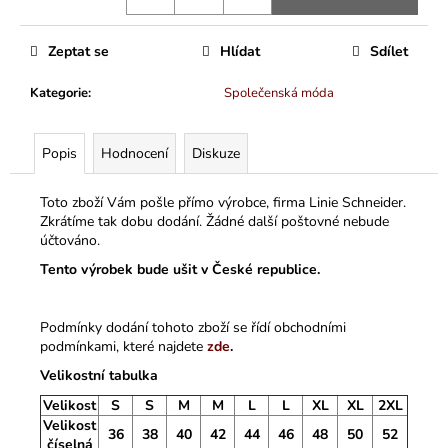
Zeptat se
Hlídat
Sdílet
Kategorie
:
Společenská móda
Popis
Hodnocení
Diskuze
Toto zboží Vám pošle přímo výrobce, firma Linie Schneider.
Zkrátíme tak dobu dodání. Žádné další poštovné nebude
účtováno.
Tento výrobek bude ušit v České republice.
Podmínky dodání tohoto zboží se řídí obchodními
podmínkami, které najdete
zde
.
Velikostní tabulka
Velikost
S
S
M
M
L
L
XL
XL
2XL
Velikost
36
38
40
42
44
46
48
50
52
číselná