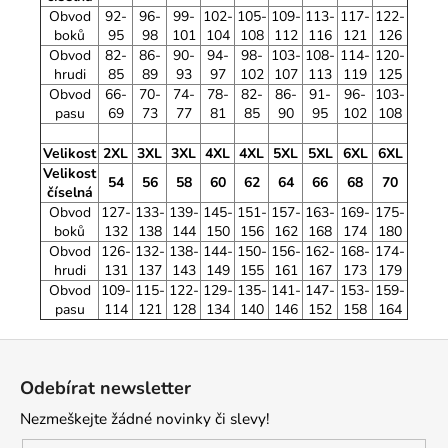
Obvod
92-
96-
99-
102-
105-
109-
113-
117-
122-
boků
95
98
101
104
108
112
116
121
126
Obvod
82-
86-
90-
94-
98-
103-
108-
114-
120-
hrudi
85
89
93
97
102
107
113
119
125
Obvod
66-
70-
74-
78-
82-
86-
91-
96-
103-
pasu
69
73
77
81
85
90
95
102
108
Velikost
2XL
3XL
3XL
4XL
4XL
5XL
5XL
6XL
6XL
Velikost
54
56
58
60
62
64
66
68
70
číselná
Obvod
127-
133-
139-
145-
151-
157-
163-
169-
175-
boků
132
138
144
150
156
162
168
174
180
Obvod
126-
132-
138-
144-
150-
156-
162-
168-
174-
hrudi
131
137
143
149
155
161
167
173
179
Obvod
109-
115-
122-
129-
135-
141-
147-
153-
159-
pasu
114
121
128
134
140
146
152
158
164
Z
á
Odebírat newsletter
p
Nezmeškejte žádné novinky či slevy!
a