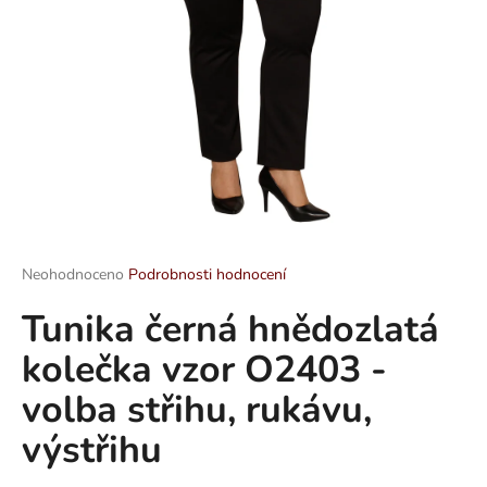
a
j
í
t
?
HLEDAT
Průměrné
Neohodnoceno
Podrobnosti hodnocení
hodnocení
Tunika černá hnědozlatá
produktu
je
D
kolečka vzor O2403 -
0,0
o
z
p
volba střihu, rukávu,
5
o
hvězdiček.
výstřihu
r
u