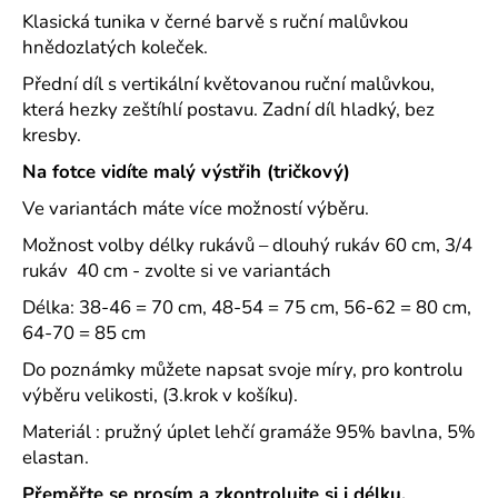
č
Klasická tunika v černé barvě s ruční malůvkou
u
hnědozlatých koleček.
j
e
Přední díl s vertikální květovanou ruční malůvkou,
m
která hezky zeštíhlí postavu. Zadní díl hladký, bez
e
kresby.
Na fotce vidíte malý výstřih (tričkový)
MAJKA
Ve variantách máte více možností výběru.
TEXTILNÍ
KŮŽE
Možnost volby délky rukávů – dlouhý rukáv 60 cm, 3/4
-
JEDNODUCHÝ
rukáv 40 cm - zvolte si ve variantách
KABÁTEK
Délka: 38-46 = 70 cm, 48-54 = 75 cm, 56-62 = 80 cm,
1
64-70 = 85 cm
290
Kč
Do poznámky můžete napsat svoje míry, pro kontrolu
výběru velikosti, (3.krok v košíku).
Materiál : pružný úplet lehčí gramáže 95% bavlna, 5%
elastan.
Přeměřte se prosím a zkontrolujte si i délku,