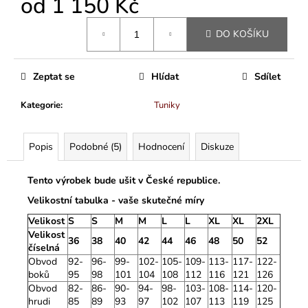
od
1 150 Kč
Měrná
DO KOŠÍKU
cena:
Zeptat se
Hlídat
Sdílet
Kategorie
:
Tuniky
Popis
Podobné (5)
Hodnocení
Diskuze
Tento výrobek bude ušit v České republice.
Velikostní tabulka - vaše skutečné míry
Velikost
S
S
M
M
L
L
XL
XL
2XL
Velikost
36
38
40
42
44
46
48
50
52
číselná
Obvod
92-
96-
99-
102-
105-
109-
113-
117-
122-
boků
95
98
101
104
108
112
116
121
126
Obvod
82-
86-
90-
94-
98-
103-
108-
114-
120-
hrudi
85
89
93
97
102
107
113
119
125