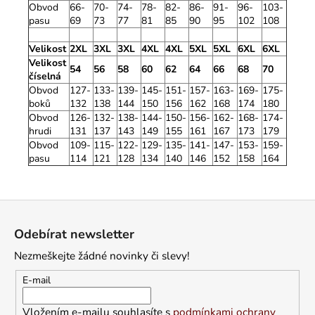
Obvod
66-
70-
74-
78-
82-
86-
91-
96-
103-
pasu
69
73
77
81
85
90
95
102
108
Velikost
2XL
3XL
3XL
4XL
4XL
5XL
5XL
6XL
6XL
Velikost
54
56
58
60
62
64
66
68
70
číselná
Obvod
127-
133-
139-
145-
151-
157-
163-
169-
175-
boků
132
138
144
150
156
162
168
174
180
Obvod
126-
132-
138-
144-
150-
156-
162-
168-
174-
hrudi
131
137
143
149
155
161
167
173
179
Obvod
109-
115-
122-
129-
135-
141-
147-
153-
159-
pasu
114
121
128
134
140
146
152
158
164
Z
á
Odebírat newsletter
p
Nezmeškejte žádné novinky či slevy!
a
t
E-mail
í
Vložením e-mailu souhlasíte s
podmínkami ochrany