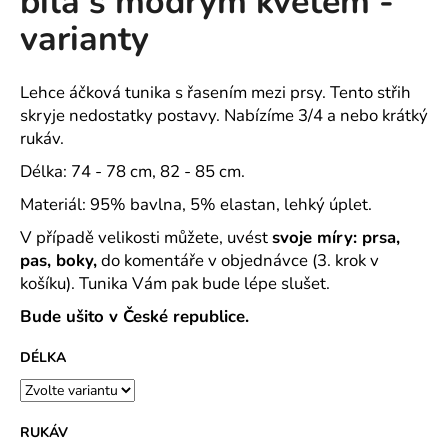
bílá s modrým květem -
č
z
u
varianty
5
j
hvězdiček.
e
m
Lehce áčková tunika s řasením mezi prsy. Tento střih
e
skryje nedostatky postavy. Nabízíme 3/4 a nebo krátký
rukáv.
Délka: 74 - 78 cm, 82 - 85 cm.
ROVNÝ
TEPLÁKOVÝ
Materiál: 95% bavlna, 5% elastan, lehký úplet.
KABÁT
-
V případě velikosti můžete, uvést
svoje míry: prsa,
VARIANTY
DÉLEK
pas, boky,
do komentáře v objednávce (3. krok v
košíku). Tunika Vám pak bude lépe slušet.
1
200
Bude ušito v České republice.
Kč
DÉLKA
RUKÁV