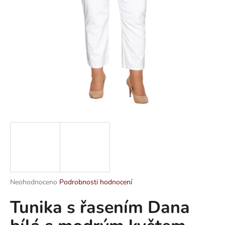
a
j
í
t
?
HLEDAT
D
o
p
Průměrné
Neohodnoceno
Podrobnosti hodnocení
hodnocení
o
Tunika s řasením Dana
produktu
r
je
u
0,0