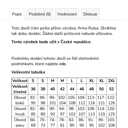
Popis
Podobné (5)
Hodnocení
Diskuze
Toto zboží Vám pošle přímo výrobce, firma Rutex. Zkrátíme
tak dobu dodání. Žádné další poštovné nebude účtováno.
Tento výrobek bude ušit v České republice.
Podmínky dodání tohoto zboží se řídí obchodními
podmínkami, které najdete
zde
.
Velikostní tabulka
Velikost
S
S
M
M
L
L
XL
XL
2XL
Velikost
36
38
40
42
44
46
48
50
52
číselná
Obvod
92-
96-
99-
102-
105-
109-
113-
117-
122-
boků
95
98
101
104
108
112
116
121
126
Obvod
82-
86-
90-
94-
98-
103-
108-
114-
120-
hrudi
85
89
93
97
102
107
113
119
125
Obvod
66-
70-
74-
78-
82-
86-
91-
96-
103-
pasu
69
73
77
81
85
90
95
102
108