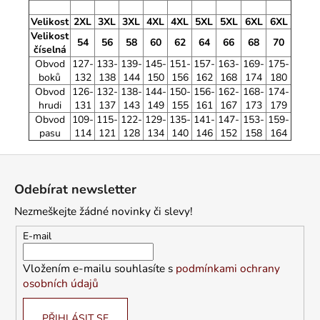
Velikost
2XL
3XL
3XL
4XL
4XL
5XL
5XL
6XL
6XL
Velikost
54
56
58
60
62
64
66
68
70
číselná
Obvod
127-
133-
139-
145-
151-
157-
163-
169-
175-
boků
132
138
144
150
156
162
168
174
180
Obvod
126-
132-
138-
144-
150-
156-
162-
168-
174-
hrudi
131
137
143
149
155
161
167
173
179
Obvod
109-
115-
122-
129-
135-
141-
147-
153-
159-
pasu
114
121
128
134
140
146
152
158
164
Z
á
Odebírat newsletter
p
Nezmeškejte žádné novinky či slevy!
a
t
E-mail
í
Vložením e-mailu souhlasíte s
podmínkami ochrany
osobních údajů
PŘIHLÁSIT SE