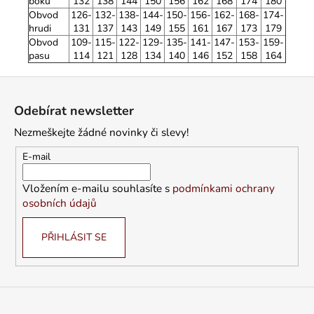
boků
132
138
144
150
156
162
168
174
180
Obvod
126-
132-
138-
144-
150-
156-
162-
168-
174-
hrudi
131
137
143
149
155
161
167
173
179
Obvod
109-
115-
122-
129-
135-
141-
147-
153-
159-
pasu
114
121
128
134
140
146
152
158
164
Z
á
Odebírat newsletter
p
Nezmeškejte žádné novinky či slevy!
a
t
E-mail
í
Vložením e-mailu souhlasíte s
podmínkami ochrany
osobních údajů
PŘIHLÁSIT SE