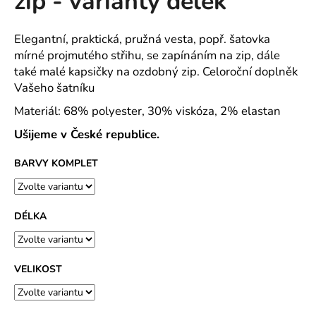
zip - varianty délek
č
z
u
5
j
hvězdiček.
Elegantní, praktická, pružná vesta, popř. šatovka
e
mírné projmutého střihu, se zapínáním na zip, dále
m
také malé kapsičky na ozdobný zip. Celoroční doplněk
e
Vašeho šatníku
Materiál: 68% polyester, 30% viskóza, 2% elastan
RESIST
HEAVY
Ušijeme v České republice.
POLO
POLOKOŠILE
BARVY KOMPLET
PÁNSKÁ
PIQUE,
100
%
PŘEDSRÁŽENÁ
DÉLKA
BAVLNA
-
18
BAREV
VELIKOST
500
Kč