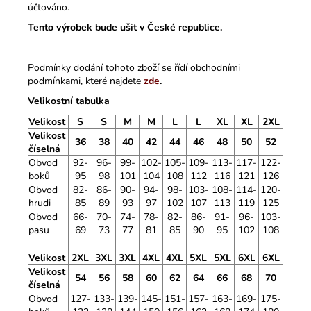
účtováno.
Tento výrobek bude ušit v České republice.
Podmínky dodání tohoto zboží se řídí obchodními
podmínkami, které najdete
zde
.
Velikostní tabulka
Velikost
S
S
M
M
L
L
XL
XL
2XL
Velikost
36
38
40
42
44
46
48
50
52
číselná
Obvod
92-
96-
99-
102-
105-
109-
113-
117-
122-
boků
95
98
101
104
108
112
116
121
126
Obvod
82-
86-
90-
94-
98-
103-
108-
114-
120-
hrudi
85
89
93
97
102
107
113
119
125
Obvod
66-
70-
74-
78-
82-
86-
91-
96-
103-
pasu
69
73
77
81
85
90
95
102
108
Velikost
2XL
3XL
3XL
4XL
4XL
5XL
5XL
6XL
6XL
Velikost
54
56
58
60
62
64
66
68
70
číselná
Obvod
127-
133-
139-
145-
151-
157-
163-
169-
175-