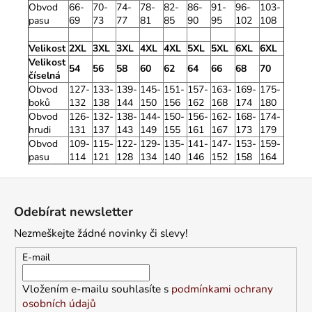
Obvod
66-
70-
74-
78-
82-
86-
91-
96-
103-
pasu
69
73
77
81
85
90
95
102
108
Velikost
2XL
3XL
3XL
4XL
4XL
5XL
5XL
6XL
6XL
Velikost
54
56
58
60
62
64
66
68
70
číselná
Obvod
127-
133-
139-
145-
151-
157-
163-
169-
175-
boků
132
138
144
150
156
162
168
174
180
Obvod
126-
132-
138-
144-
150-
156-
162-
168-
174-
hrudi
131
137
143
149
155
161
167
173
179
Obvod
109-
115-
122-
129-
135-
141-
147-
153-
159-
pasu
114
121
128
134
140
146
152
158
164
Z
á
Odebírat newsletter
p
Nezmeškejte žádné novinky či slevy!
a
t
E-mail
í
Vložením e-mailu souhlasíte s
podmínkami ochrany
osobních údajů