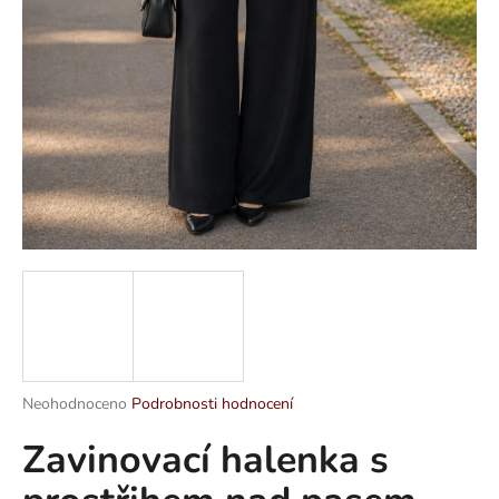
a
j
í
t
?
HLEDAT
D
o
p
Průměrné
Neohodnoceno
Podrobnosti hodnocení
hodnocení
o
Zavinovací halenka s
produktu
r
je
u
0,0