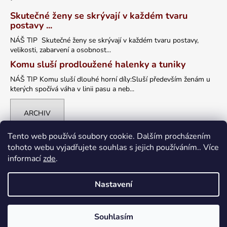
Skutečné ženy se skrývají v každém tvaru
postavy ...
NÁŠ TIP Skutečné ženy se skrývají v každém tvaru postavy,
velikosti, zabarvení a osobnost...
Komu sluší prodloužené halenky a tuniky
NÁŠ TIP Komu sluší dlouhé horní díly:Sluší především ženám u
kterých spočívá váha v linii pasu a neb...
ARCHIV
Tento web používá soubory cookie. Dalším procházením
tohoto webu vyjadřujete souhlas s jejich používáním.. Více
informací
zde
.
Nastavení
Vytvořil Shoptet
Souhlasím
Copyright 2026
petrklic.cz
. Všechna práva vyhrazena.