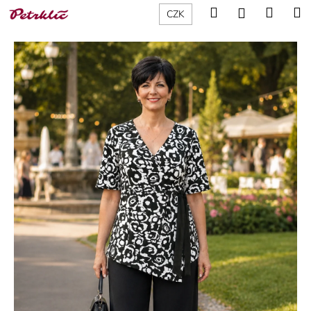
K
Přejít
Hledat
Nákup
M
Přihlášení
CZK
na
o
obsah
Zpět
Zpět
košík
š
í
C
k
o
p
o
t
ř
e
b
u
j
e
t
e
n