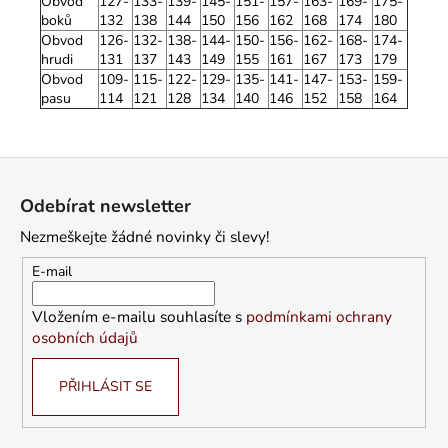
Obvod
127-
133-
139-
145-
151-
157-
163-
169-
175-
boků
132
138
144
150
156
162
168
174
180
Obvod
126-
132-
138-
144-
150-
156-
162-
168-
174-
hrudi
131
137
143
149
155
161
167
173
179
Obvod
109-
115-
122-
129-
135-
141-
147-
153-
159-
pasu
114
121
128
134
140
146
152
158
164
Z
á
Odebírat newsletter
p
Nezmeškejte žádné novinky či slevy!
a
t
E-mail
í
Vložením e-mailu souhlasíte s
podmínkami ochrany
osobních údajů
PŘIHLÁSIT SE