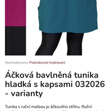
a
j
í
t
?
HLEDAT
Průměrné
Neohodnoceno
Podrobnosti hodnocení
hodnocení
Áčková bavlněná tunika
produktu
je
D
hladká s kapsami 032026
0,0
o
z
p
- varianty
5
o
hvězdiček.
r
u
Tunika s ruční malbou je áčkového střihu. Ruční