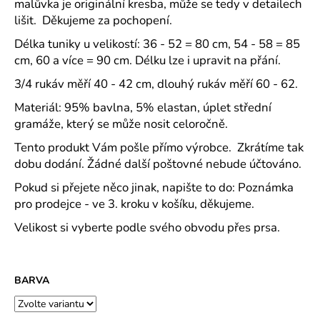
č
malůvka je originální kresba, může se tedy v detailech
u
lišit. Děkujeme za pochopení.
j
Délka tuniky u velikostí: 36 - 52 = 80 cm, 54 - 58 = 85
e
cm, 60 a více = 90 cm. Délku lze i upravit na přání.
m
e
3/4 rukáv měří 40 - 42 cm, dlouhý rukáv měří 60 - 62.
Materiál: 95% bavlna, 5% elastan, úplet střední
ROVNÝ
gramáže, který se může nosit celoročně.
TEPLÁKOVÝ
KABÁT
Tento produkt Vám pošle přímo výrobce. Zkrátíme tak
-
dobu dodání. Žádné další poštovné nebude účtováno.
VARIANTY
DÉLEK
Pokud si přejete něco jinak, napište to do: Poznámka
1
pro prodejce - ve 3. kroku v košíku, děkujeme.
200
Kč
Velikost si vyberte podle svého obvodu přes prsa.
BARVA