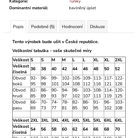
Kategorie
:
Tuniky
Dominantní materiál
:
bavlněný úplet
Popis
Podobné (5)
Hodnocení
Diskuze
Tento výrobek bude ušit v České republice.
Velikostní tabulka - vaše skutečné míry
Velikost
S
S
M
M
L
L
XL
XL
2XL
Velikost
36
38
40
42
44
46
48
50
52
číselná
Obvod
92-
96-
99-
102-
105-
109-
113-
117-
122-
boků
95
98
101
104
108
112
116
121
126
Obvod
82-
86-
90-
94-
98-
103-
108-
114-
120-
hrudi
85
89
93
97
102
107
113
119
125
Obvod
66-
70-
74-
78-
82-
86-
91-
96-
103-
pasu
69
73
77
81
85
90
95
102
108
Velikost
2XL
3XL
3XL
4XL
4XL
5XL
5XL
6XL
6XL
Velikost
54
56
58
60
62
64
66
68
70
číselná