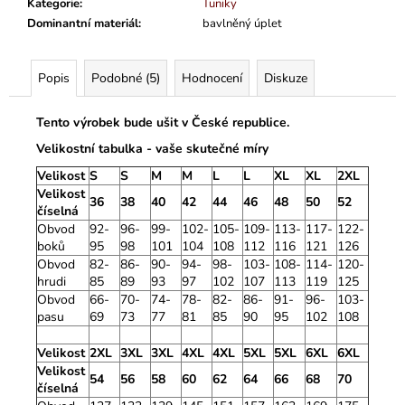
Kategorie
:
Tuniky
Dominantní materiál
:
bavlněný úplet
Popis
Podobné (5)
Hodnocení
Diskuze
Tento výrobek bude ušit v České republice.
Velikostní tabulka - vaše skutečné míry
Velikost
S
S
M
M
L
L
XL
XL
2XL
Velikost
36
38
40
42
44
46
48
50
52
číselná
Obvod
92-
96-
99-
102-
105-
109-
113-
117-
122-
boků
95
98
101
104
108
112
116
121
126
Obvod
82-
86-
90-
94-
98-
103-
108-
114-
120-
hrudi
85
89
93
97
102
107
113
119
125
Obvod
66-
70-
74-
78-
82-
86-
91-
96-
103-
pasu
69
73
77
81
85
90
95
102
108
Velikost
2XL
3XL
3XL
4XL
4XL
5XL
5XL
6XL
6XL
Velikost
54
56
58
60
62
64
66
68
70
číselná