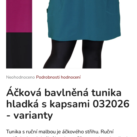
a
j
í
t
?
HLEDAT
Průměrné
Neohodnoceno
Podrobnosti hodnocení
hodnocení
Áčková bavlněná tunika
produktu
je
D
hladká s kapsami 032026
0,0
o
z
p
- varianty
5
o
hvězdiček.
r
u
Tunika s ruční malbou je áčkového střihu. Ruční