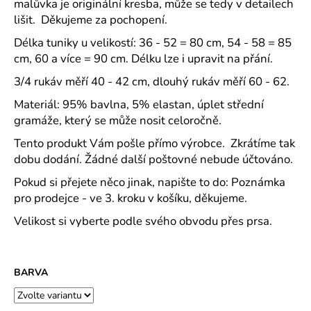
č
malůvka je originální kresba, může se tedy v detailech
u
lišit. Děkujeme za pochopení.
j
Délka tuniky u velikostí: 36 - 52 = 80 cm, 54 - 58 = 85
e
cm, 60 a více = 90 cm. Délku lze i upravit na přání.
m
e
3/4 rukáv měří 40 - 42 cm, dlouhý rukáv měří 60 - 62.
Materiál: 95% bavlna, 5% elastan, úplet střední
CAPRI
gramáže, který se může nosit celoročně.
KOMBI
MODRÁ
Tento produkt Vám pošle přímo výrobce. Zkrátíme tak
S
dobu dodání. Žádné další poštovné nebude účtováno.
MODROU
KOSTIČKOU
Pokud si přejete něco jinak, napište to do: Poznámka
-
pro prodejce - ve 3. kroku v košíku, děkujeme.
PLÁTĚNÉ
77
Velikost si vyberte podle svého obvodu přes prsa.
CM
633
Kč
BARVA