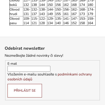
Obvod
127-
133-
139-
145-
151-
157-
163-
169-
175-
boků
132
138
144
150
156
162
168
174
180
Obvod
126-
132-
138-
144-
150-
156-
162-
168-
174-
hrudi
131
137
143
149
155
161
167
173
179
Obvod
109-
115-
122-
129-
135-
141-
147-
153-
159-
pasu
114
121
128
134
140
146
152
158
164
Z
á
Odebírat newsletter
p
Nezmeškejte žádné novinky či slevy!
a
t
E-mail
í
Vložením e-mailu souhlasíte s
podmínkami ochrany
osobních údajů
PŘIHLÁSIT SE