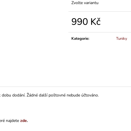
A
Zvolte variantu
R
990 Kč
Měrná
cena:
M
Kategorie
:
Tuniky
A
ak dobu dodání. Žádné další poštovné nebude účtováno.
eré najdete
zde
.