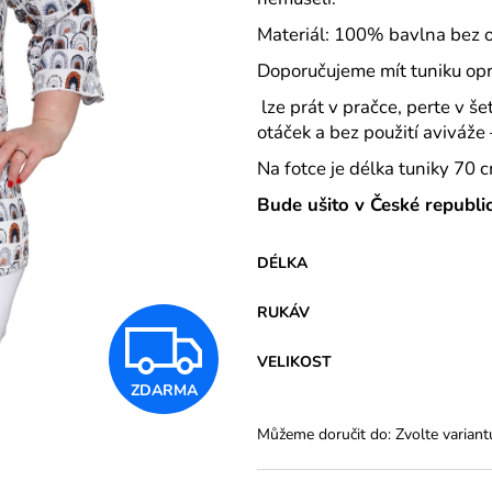
VARIANTY DÉLEK
145 Kč
1 200 Kč
Materiál: 100% bavlna bez 
Doporučujeme mít tuniku opr
lze prát v pračce, perte v 
otáček a bez použití aviváže
Na fotce je délka tuniky 70
Bude ušito v České republic
DÉLKA
RUKÁV
Z
VELIKOST
ZDARMA
D
Můžeme doručit do:
Zvolte variant