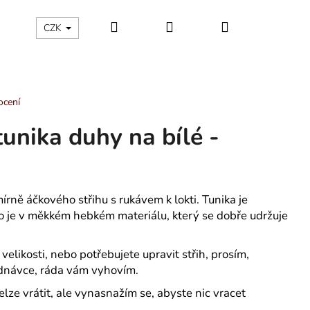
Hledat
Přihlášení
Nákupní
ÁLNÍ KATEGORIE
Kontakty - máte nějaký dotaz?
CZK
košík
ocení
tunika duhy na bílé -
mírně áčkového střihu s rukávem k lokti. Tunika je
 je v měkkém hebkém materiálu, který se dobře udržuje
 velikosti, nebo potřebujete upravit střih, prosím,
dnávce, ráda vám vyhovím.
ze vrátit, ale vynasnažím se, abyste nic vracet
LÁTNO