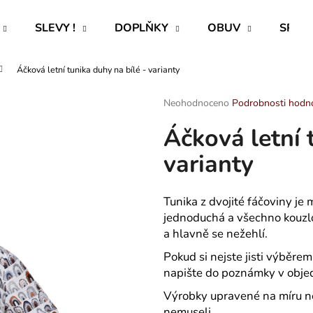
SLEVY !
DOPLŇKY
OBUV
SPECI
Áčková letní tunika duhy na bílé - varianty
Co potřebujete najít?
Průměrné
Neohodnoceno
Podrobnosti hodn
hodnocení
Áčková letní 
produktu
HLEDAT
je
varianty
0,0
z
5
Doporučujeme
hvězdiček.
Tunika z dvojité fáčoviny je 
jednoduchá a všechno kouzlo
a hlavně se nežehlí.
Pokud si nejste jisti výběrem
napište do poznámky v obje
Výrobky upravené na míru nel
ROVNÝ TEPLÁKOVÝ KABÁT -
TRENÝRKY - P
nemuseli.