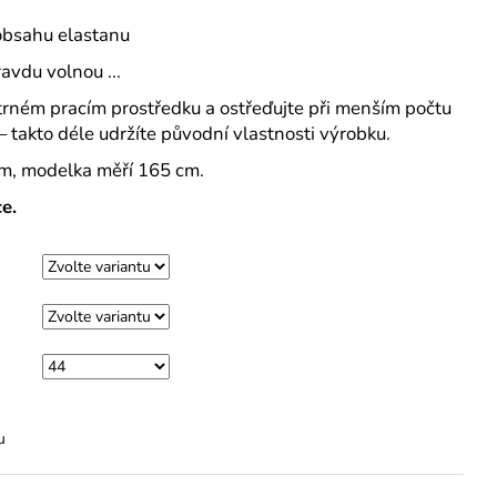
obsahu elastanu
avdu volnou ...
šetrném pracím prostředku a ostřeďujte při menším počtu
 – takto déle udržíte původní vlastnosti výrobku.
 cm, modelka měří 165 cm.
e.
u