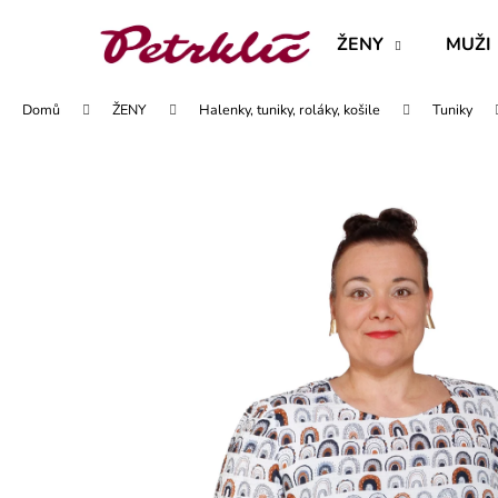
K
Přejít
na
o
ŽENY
MUŽI
obsah
Zpět
Zpět
š
do
do
í
Domů
ŽENY
Halenky, tuniky, roláky, košile
Tuniky
obchodu
obchodu
k
MAJKA TEXTILNÍ KŮŽE - JEDNODUCHÝ