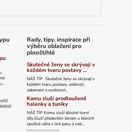
typu
Rady, tipy, inspirace při
výběru oblečení pro
plnoštíhlé
ypu
Skutečné ženy se skrývají v
každém tvaru postavy ...
u
ané
NÁŠ TIP Skutečné ženy se skrývají v
...
každém tvaru postavy, velikosti,
zabarvení a osobnost...
Komu sluší prodloužené
vyšší
halenky a tuniky
bližně
NÁŠ TIP Komu sluší dlouhé horní
díly:Sluší především ženám u kterých
spočívá váha v linii pasu a neb...