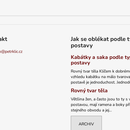
akt
Jak se oblékat podle 
postavy
o
@
petrklic.cz
Kabátky a saka podle t
postavy
Rovný tvar těla Klíčem k dobrém
vzhledu kabátku na málo tvarov
postavě je jednoduchost. Jednodu
Rovný tvar těla
Většina žen, a často jsou to ty s 
postavou, mají ramena a boky při
stejného obvodu a jej...
ARCHIV