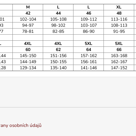
M
L
L
XL
42
44
46
48
01
102-104
105-108
109-112
113-116
93
94-97
98-102
103-107
108-113
77
78-81
82-85
86-90
91-95
L
4XL
4XL
5XL
5XL
60
62
64
66
144
145-150
151-156
157-162
163-168
143
144-149
150-155
156-161
162-167
128
129-134
135-140
141-146
147-152
any osobních údajů