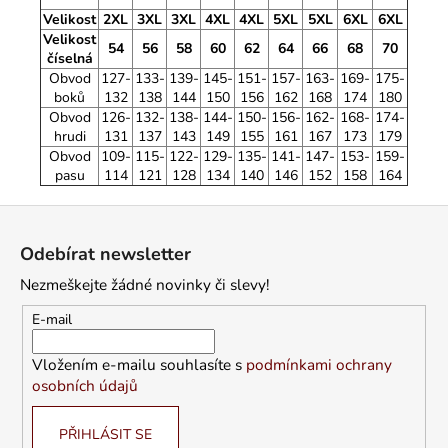
Velikost
2XL
3XL
3XL
4XL
4XL
5XL
5XL
6XL
6XL
Velikost
54
56
58
60
62
64
66
68
70
číselná
Obvod
127-
133-
139-
145-
151-
157-
163-
169-
175-
boků
132
138
144
150
156
162
168
174
180
Obvod
126-
132-
138-
144-
150-
156-
162-
168-
174-
hrudi
131
137
143
149
155
161
167
173
179
Obvod
109-
115-
122-
129-
135-
141-
147-
153-
159-
pasu
114
121
128
134
140
146
152
158
164
Z
á
Odebírat newsletter
p
Nezmeškejte žádné novinky či slevy!
a
t
E-mail
í
Vložením e-mailu souhlasíte s
podmínkami ochrany
osobních údajů
PŘIHLÁSIT SE