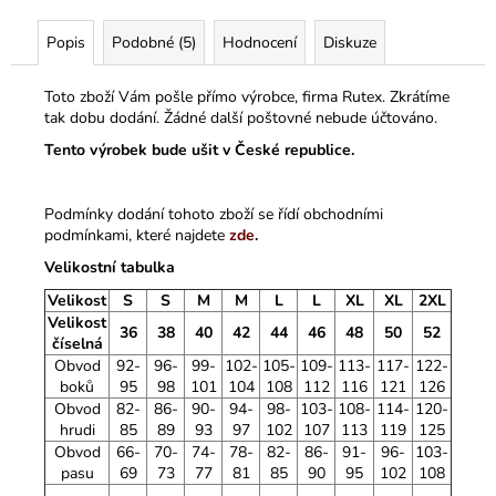
Popis
Podobné (5)
Hodnocení
Diskuze
Toto zboží Vám pošle přímo výrobce, firma Rutex. Zkrátíme
tak dobu dodání. Žádné další poštovné nebude účtováno.
Tento výrobek bude ušit v České republice.
Podmínky dodání tohoto zboží se řídí obchodními
podmínkami, které najdete
zde
.
Velikostní tabulka
Velikost
S
S
M
M
L
L
XL
XL
2XL
Velikost
36
38
40
42
44
46
48
50
52
číselná
Obvod
92-
96-
99-
102-
105-
109-
113-
117-
122-
boků
95
98
101
104
108
112
116
121
126
Obvod
82-
86-
90-
94-
98-
103-
108-
114-
120-
hrudi
85
89
93
97
102
107
113
119
125
Obvod
66-
70-
74-
78-
82-
86-
91-
96-
103-
pasu
69
73
77
81
85
90
95
102
108