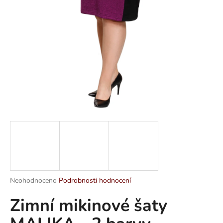
a
j
í
t
?
HLEDAT
D
o
p
Průměrné
Neohodnoceno
Podrobnosti hodnocení
hodnocení
o
Zimní mikinové šaty
produktu
r
je
u
0,0