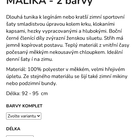
MALIKA - 2 barvy
č
z
u
5
j
hvězdiček.
Dlouhá tunika k legínám nebo kratší zimní sportovní
e
šaty smladistvou úpravou kolem krku, klokaními
m
kapsami, hezky vypracovanými a hlubokými. Boční
e
černé členící díly zvýrazní ženskou siluetu. Střih má
jemně kopírovat postavu. Teplý materiál z vnitřní časy
počesaný měkkým nekousavým chloupkem. Ideální
TRENÝRKY
-
denní šaty í na zimu.
PLÁTNO
Materiál: 100% polyester v měkkém, velmi hřejivém
145
úpletu. Ze stejného materiálu se šijí také zimní mikiny
Kč
nebo podzimní bundy.
Délka: 92 - 95 cm
BARVY KOMPLET
DÉLKA