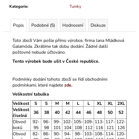
Kategorie
:
Tuniky
Popis
Podobné (5)
Hodnocení
Diskuze
Toto zboží Vám pošle přímo výrobce, firma Jana Mládková
Galamóda. Zkrátíme tak dobu dodání. Žádné další
poštovné nebude účtováno.
Tento výrobek bude ušit v České republice.
Podmínky dodání tohoto zboží se řídí obchodními
podmínkami, které najdete
zde
.
Velikostní tabulka
Velikost
S
S
M
M
L
L
XL
XL
2XL
Velikost
36
38
40
42
44
46
48
50
52
číselná
Obvod
92-
96-
99-
102-
105-
109-
113-
117-
122-
boků
95
98
101
104
108
112
116
121
126
Obvod
82-
86-
90-
94-
98-
103-
108-
114-
120-