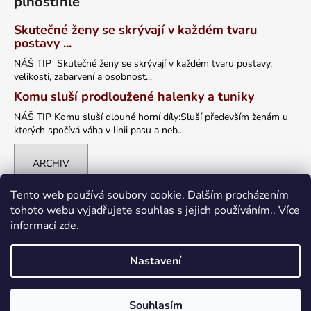
plnoštíhlé
Skutečné ženy se skrývají v každém tvaru
postavy ...
NÁŠ TIP Skutečné ženy se skrývají v každém tvaru postavy,
velikosti, zabarvení a osobnost...
Komu sluší prodloužené halenky a tuniky
NÁŠ TIP Komu sluší dlouhé horní díly:Sluší především ženám u
kterých spočívá váha v linii pasu a neb...
ARCHIV
Tento web používá soubory cookie. Dalším procházením
tohoto webu vyjadřujete souhlas s jejich používáním.. Více
informací
zde
.
Nastavení
Vytvořil Shoptet
Souhlasím
Copyright 2026
petrklic.cz
. Všechna práva vyhrazena.