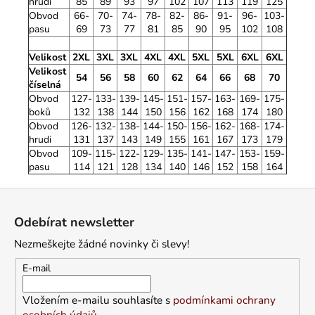
hrudi
85
89
93
97
102
107
113
119
125
Obvod
66-
70-
74-
78-
82-
86-
91-
96-
103-
pasu
69
73
77
81
85
90
95
102
108
Velikost
2XL
3XL
3XL
4XL
4XL
5XL
5XL
6XL
6XL
Velikost
54
56
58
60
62
64
66
68
70
číselná
Obvod
127-
133-
139-
145-
151-
157-
163-
169-
175-
boků
132
138
144
150
156
162
168
174
180
Obvod
126-
132-
138-
144-
150-
156-
162-
168-
174-
hrudi
131
137
143
149
155
161
167
173
179
Obvod
109-
115-
122-
129-
135-
141-
147-
153-
159-
pasu
114
121
128
134
140
146
152
158
164
Z
á
Odebírat newsletter
p
Nezmeškejte žádné novinky či slevy!
a
t
E-mail
í
Vložením e-mailu souhlasíte s
podmínkami ochrany
osobních údajů