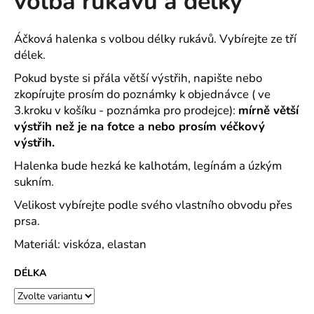
volba rukávů a délky
č
z
u
5
j
hvězdiček.
Áčková halenka s volbou délky rukávů. Vybírejte ze tří
e
délek.
m
e
Pokud byste si přála větší výstřih, napište nebo
zkopírujte prosím do poznámky k objednávce ( ve
3.kroku v košíku - poznámka pro prodejce):
mírně větší
CAPRI
výstřih než je na fotce a nebo prosím véčkový
KOMBI
výstřih.
MODRÁ
S
Halenka bude hezká ke kalhotám, legínám a úzkým
MODROU
KOSTIČKOU
sukním.
-
PLÁTĚNÉ
Velikost vybírejte podle svého vlastního obvodu přes
77
prsa.
CM
Materiál: viskóza, elastan
633
Kč
DÉLKA