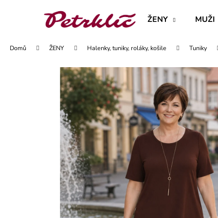
K
Přejít
na
o
ŽENY
MUŽI
obsah
Zpět
Zpět
š
do
do
í
Domů
ŽENY
Halenky, tuniky, roláky, košile
Tuniky
obchodu
obchodu
k
MAJKA TEXTILNÍ KŮŽE - JEDNODUCHÝ