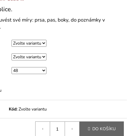
lice.
uvést své míry: prsa, pas, boky, do poznámky v
.
u
Kód:
Zvolte variantu
DO KOŠÍKU