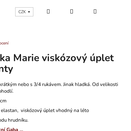
Hledat
Přihlášení
Nákupní
ÁLNÍ KATEGORIE
Kontakty - máte nějaký dotaz?
CZK
košík
ocení
ka Marie viskózový úplet
nty
krátkým nebo s 3/4 rukávem. Jinak hladká. Od velikosti
ohodlí.
0 cm
elastan, viskózový úplet vhodný na léto
vodu hrudníku.
OCHOVÉ KALHOTKY
ní Gaba ...