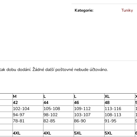
Měrná
cena:
Kategorie
:
Tuniky
 tak dobu dodání. Žádné další poštovné nebude účtováno.
M
L
L
XL
42
44
46
48
102-104
105-108
109-112
113-116
94-97
98-102
103-107
108-113
78-81
82-85
86-90
91-95
4XL
4XL
5XL
5XL