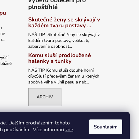
výběru oblečení pro
plnoštíhlé
ypu
Skutečné ženy se skrývají v
každém tvaru postavy ...
u
ané
NÁŠ TIP Skutečné ženy se skrývají v
...
každém tvaru postavy, velikosti,
zabarvení a osobnost...
Komu sluší prodloužené
vyšší
halenky a tuniky
bližně
NÁŠ TIP Komu sluší dlouhé horní
díly:Sluší především ženám u kterých
spočívá váha v linii pasu a neb...
ARCHIV
kie. Dalším procházením tohoto
Souhlasím
ch používáním.. Více informací
zde
.