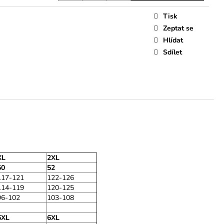
Tisk
Zeptat se
Hlídat
Sdílet
XL
2XL
50
52
117-121
122-126
114-119
120-125
96-102
103-108
6XL
6XL