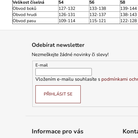
Velikost číselná
54
56
58
Obvod boků
127-132
133-138
139-144
Obvod hrudi
126-131
132-137
138-143
Obvod pasu
109-114
115-121
122-128
Z
á
Odebírat newsletter
p
Nezmeškejte žádné novinky či slevy!
a
t
E-mail
í
Vložením e-mailu souhlasíte s
podmínkami ochr
PŘIHLÁSIT SE
Informace pro vás
Kont