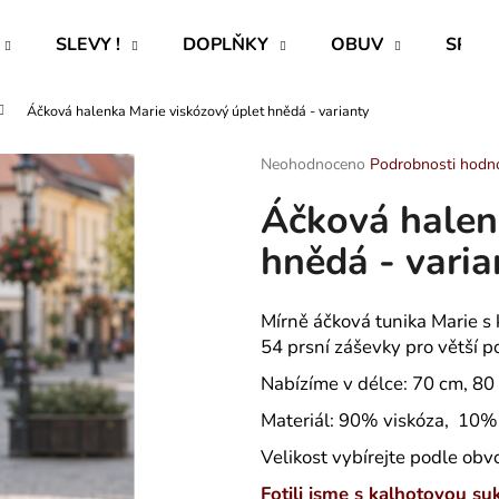
SLEVY !
DOPLŇKY
OBUV
SPECI
Áčková halenka Marie viskózový úplet hnědá - varianty
Co potřebujete najít?
Průměrné
Neohodnoceno
Podrobnosti hodn
hodnocení
Áčková halen
produktu
HLEDAT
je
hnědá - varia
0,0
z
5
Doporučujeme
hvězdiček.
Mírně áčková tunika Marie s 
54 prsní záševky pro větší p
Nabízíme v délce: 70 cm, 8
Materiál: 90% viskóza, 10% 
Velikost vybírejte podle ob
ROVNÝ TEPLÁKOVÝ KABÁT -
HELEN - PUNČ
Fotili jsme s kalhotovou suk