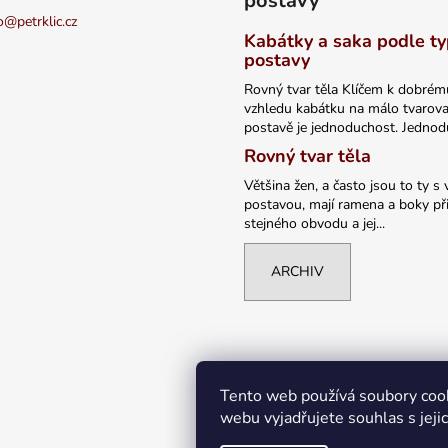
postavy
o
@
petrklic.cz
Kabátky a saka podle t
postavy
Rovný tvar těla Klíčem k dobrém
vzhledu kabátku na málo tvarov
postavě je jednoduchost. Jednodu
Rovný tvar těla
Většina žen, a často jsou to ty s 
postavou, mají ramena a boky při
stejného obvodu a jej...
ARCHIV
Tento web používá soubory coo
webu vyjadřujete souhlas s jeji