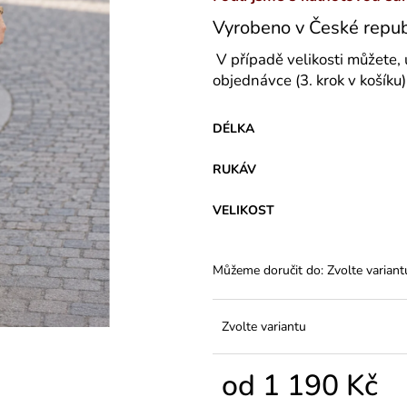
VARIANTY DÉLEK
45 Kč
Vyrobeno v České repub
1 200 Kč
V případě velikosti můžete, 
objednávce (3. krok v košíku)
DÉLKA
RUKÁV
VELIKOST
Můžeme doručit do:
Zvolte variant
Zvolte variantu
od
1 190 Kč