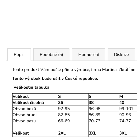
Popis
Podobné (5)
Hodnocení
Diskuze
Tento produkt Vám pošle přímo výrobce, firma Martina. Zkrátíme
Tento výrobek bude ušit v České republice.
Velikostní tabulka
Velikost
S
S
M
Velikost číselná
36
38
40
Obvod boků
92-95
96-98
99-101
Obvod hrudi
82-85
86-89
90-93
Obvod pasu
66-69
70-73
74-77
Velikost
2XL
3XL
3XL