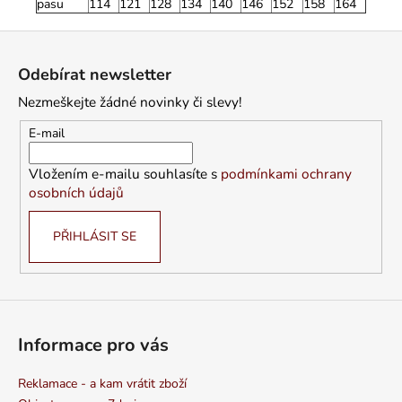
pasu
114
121
128
134
140
146
152
158
164
Z
á
Odebírat newsletter
p
Nezmeškejte žádné novinky či slevy!
a
t
E-mail
í
Vložením e-mailu souhlasíte s
podmínkami ochrany
osobních údajů
PŘIHLÁSIT SE
Informace pro vás
Reklamace - a kam vrátit zboží