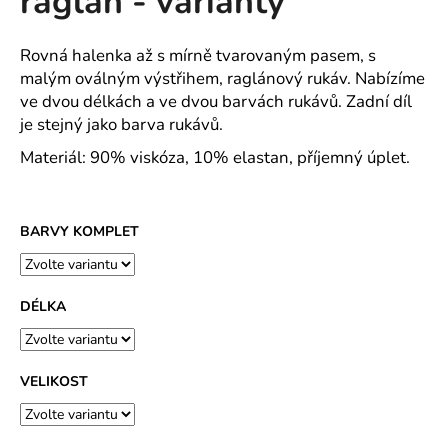
raglán - varianty
č
z
u
5
j
hvězdiček.
Rovná halenka až s mírně tvarovaným pasem, s
e
malým oválným výstřihem, raglánový rukáv. Nabízíme
m
ve dvou délkách a ve dvou barvách rukávů. Zadní díl
e
je stejný jako barva rukávů.
Materiál: 90% viskóza, 10% elastan, příjemný úplet.
ROVNÝ
TEPLÁKOVÝ
KABÁT
-
BARVY KOMPLET
VARIANTY
DÉLEK
1
200
DÉLKA
Kč
VELIKOST