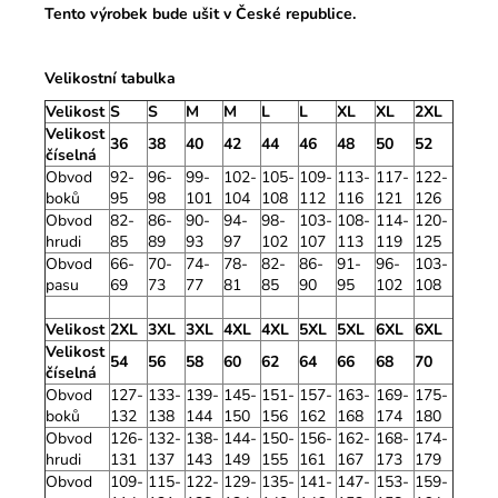
Tento výrobek bude ušit v České republice.
Velikostní tabulka
Velikost
S
S
M
M
L
L
XL
XL
2XL
Velikost
36
38
40
42
44
46
48
50
52
číselná
Obvod
92-
96-
99-
102-
105-
109-
113-
117-
122-
boků
95
98
101
104
108
112
116
121
126
Obvod
82-
86-
90-
94-
98-
103-
108-
114-
120-
hrudi
85
89
93
97
102
107
113
119
125
Obvod
66-
70-
74-
78-
82-
86-
91-
96-
103-
pasu
69
73
77
81
85
90
95
102
108
Velikost
2XL
3XL
3XL
4XL
4XL
5XL
5XL
6XL
6XL
Velikost
54
56
58
60
62
64
66
68
70
číselná
Obvod
127-
133-
139-
145-
151-
157-
163-
169-
175-
boků
132
138
144
150
156
162
168
174
180
Obvod
126-
132-
138-
144-
150-
156-
162-
168-
174-
hrudi
131
137
143
149
155
161
167
173
179
Obvod
109-
115-
122-
129-
135-
141-
147-
153-
159-