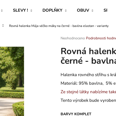
SLEVY !
DOPLŇKY
OBUV
SPECI
Rovná halenka Mája véčko máky na černé - bavlna elastan - varianty
Co potřebujete najít?
Průměrné
Neohodnoceno
Podrobnosti hodn
hodnocení
Rovná halenk
produktu
HLEDAT
je
černé - bavln
0,0
z
5
Doporučujeme
hvězdiček.
Halenka rovného střihu s krá
Materiál: 95% bavlna, 5% e
Ze stejné látky nabízíme také 
Tento výrobek bude vyroben 
ROVNÝ TEPLÁKOVÝ KABÁT -
CAPRI KOMBI S
BARVY KOMPLET