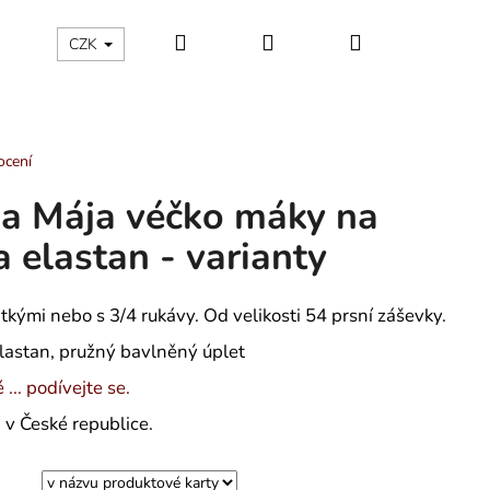
Hledat
Přihlášení
Nákupní
ÁLNÍ KATEGORIE
Kontakty - máte nějaký dotaz?
CZK
košík
ocení
a Mája véčko máky na
a elastan - varianty
tkými nebo s 3/4 rukávy. Od velikosti 54 prsní záševky.
lastan, pružný bavlněný úplet
... podívejte se.
v České republice.
 TROJÚHELNÍKY -