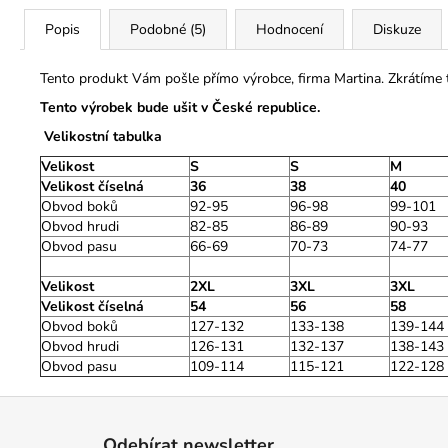
Popis
Podobné (5)
Hodnocení
Diskuze
Tento produkt Vám pošle přímo výrobce, firma Martina. Zkrátíme
Tento výrobek bude ušit v České republice.
Velikostní tabulka
Velikost
S
S
M
Velikost číselná
36
38
40
Obvod boků
92-95
96-98
99-101
Obvod hrudi
82-85
86-89
90-93
Obvod pasu
66-69
70-73
74-77
Velikost
2XL
3XL
3XL
Velikost číselná
54
56
58
Obvod boků
127-132
133-138
139-144
Obvod hrudi
126-131
132-137
138-143
Obvod pasu
109-114
115-121
122-128
Z
á
Odebírat newsletter