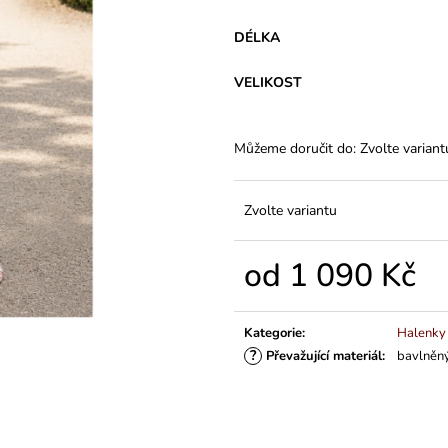
VARIANTY DÉLEK
PLÁTĚNÉ 77 C
1 200 Kč
591 Kč
DÉLKA
VELIKOST
Můžeme doručit do:
Zvolte variant
Zvolte variantu
od
1 090 Kč
Měrná
cena:
Kategorie
:
Halenky
?
Převažující materiál
:
bavlněný