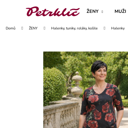
K
Přejít
na
o
ŽENY
MUŽI
obsah
Zpět
Zpět
š
do
do
í
Domů
ŽENY
Halenky, tuniky, roláky, košile
Halenky
obchodu
obchodu
k
MAJKA TEXTILNÍ KŮŽE - JEDNODUCHÝ