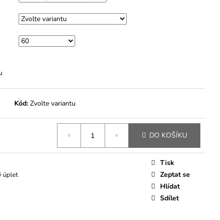
M
u
Kód:
Zvolte variantu
DO KOŠÍKU
Tisk
Zeptat se
 úplet
Hlídat
Sdílet