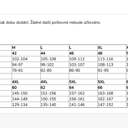
 tak dobu dodání. Žádné další poštovné nebude účtováno.
M
L
L
XL
42
44
46
48
102-104
105-108
109-112
113-116
94-97
98-102
103-107
108-113
78-81
82-85
86-90
91-95
4XL
4XL
5XL
5XL
60
62
64
66
145-150
151-156
157-162
163-168
144-149
150-155
156-161
162-167
129-134
135-140
141-146
147-152