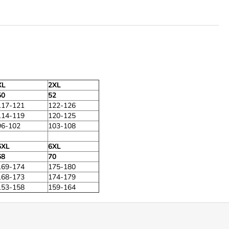
XL
2XL
50
52
117-121
122-126
114-119
120-125
96-102
103-108
6XL
6XL
68
70
169-174
175-180
168-173
174-179
153-158
159-164