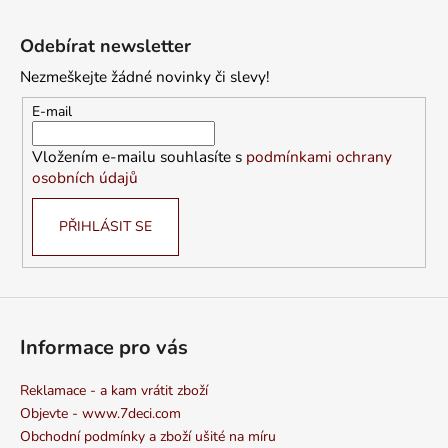
Z
á
Odebírat newsletter
p
Nezmeškejte žádné novinky či slevy!
a
t
E-mail
í
Vložením e-mailu souhlasíte s
podmínkami ochrany
osobních údajů
PŘIHLÁSIT SE
Informace pro vás
Reklamace - a kam vrátit zboží
Objevte - www.7deci.com
Obchodní podmínky a zboží ušité na míru