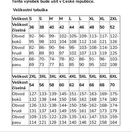
Tento výrobek bude ušit v České republice.
Velikostní tabulka
Velikost
S
S
M
M
L
L
XL
XL
2XL
Velikost
36
38
40
42
44
46
48
50
52
číselná
Obvod
92-
96-
99-
102-
105-
109-
113-
117-
122-
boků
95
98
101
104
108
112
116
121
126
Obvod
82-
86-
90-
94-
98-
103-
108-
114-
120-
hrudi
85
89
93
97
102
107
113
119
125
Obvod
66-
70-
74-
78-
82-
86-
91-
96-
103-
pasu
69
73
77
81
85
90
95
102
108
Velikost
2XL
3XL
3XL
4XL
4XL
5XL
5XL
6XL
6XL
Velikost
54
56
58
60
62
64
66
68
70
číselná
Obvod
127-
133-
139-
145-
151-
157-
163-
169-
175-
boků
132
138
144
150
156
162
168
174
180
Obvod
126-
132-
138-
144-
150-
156-
162-
168-
174-
hrudi
131
137
143
149
155
161
167
173
179
Obvod
109-
115-
122-
129-
135-
141-
147-
153-
159-
pasu
114
121
128
134
140
146
152
158
164