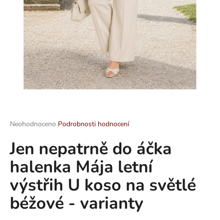
a
j
í
t
?
HLEDAT
Průměrné
Neohodnoceno
Podrobnosti hodnocení
hodnocení
Jen nepatrně do áčka
produktu
je
D
halenka Mája letní
0,0
o
z
p
výstřih U koso na světlé
5
o
hvězdiček.
béžové - varianty
r
u