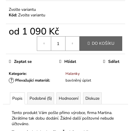
Zvolte variantu
Kód:
Zvolte variantu
od
1 090 Kč
Měrná
DO KOŠÍKU
cena:
Zeptat se
Hlídat
Sdílet
Kategorie
:
Halenky
?
Převažující materiál
:
bavlněný úplet
Popis
Podobné (5)
Hodnocení
Diskuze
Tento produkt Vám pošle přímo výrobce, firma Martina.
Zkrátíme tak dobu dodání. Žádné další poštovné nebude
účtováno.