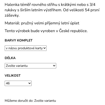
č
Halenka téměř rovného střihu s krátkými nebo s 3/4
u
rukávy s širším letním výstřihem. Od velikosti 54 prsní
j
záševky.
e
m
Materiál: pružný velmi příjemný letní úplet
e
Tento výrobek bude vyroben v České republice.
DOMÁCÍ
BARVY KOMPLET
ŠATY
DO
VÉČKA
PLÁTNO
DÉLKA
TISK
TULIPÁNKY
2026
-
VELIKOST
2
DÉLKY
489
Kč
Můžeme doručit do:
Zvolte variantu