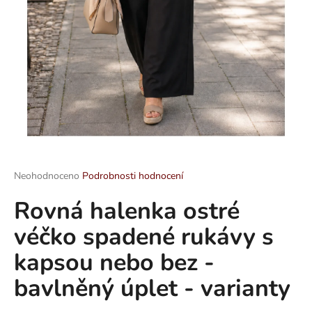
a
j
í
t
?
HLEDAT
Průměrné
Neohodnoceno
Podrobnosti hodnocení
hodnocení
Rovná halenka ostré
produktu
je
D
véčko spadené rukávy s
0,0
o
z
p
kapsou nebo bez -
5
o
hvězdiček.
bavlněný úplet - varianty
r
u