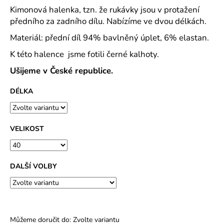
č
Kimonová halenka, tzn. že rukávky jsou v protažení
u
předního za zadního dílu. Nabízíme ve dvou délkách.
j
e
Materiál: přední díl 94% bavlněný úplet, 6% elastan.
m
K této halence jsme fotili černé kalhoty.
e
Ušijeme v České republice.
ROVNÝ
DÉLKA
TEPLÁKOVÝ
KABÁT
-
VARIANTY
DÉLEK
VELIKOST
1
200
Kč
DALŠÍ VOLBY
Můžeme doručit do:
Zvolte variantu