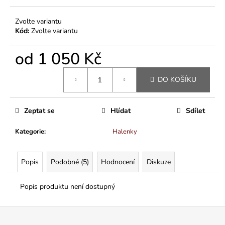
Zvolte variantu
Kód:
Zvolte variantu
od
1 050 Kč
Měrná
DO KOŠÍKU
cena:
Zeptat se
Hlídat
Sdílet
Kategorie
:
Halenky
Popis
Podobné (5)
Hodnocení
Diskuze
Popis produktu není dostupný
Z