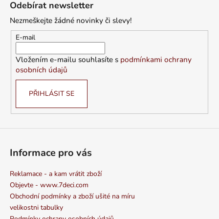
á
Odebírat newsletter
p
Nezmeškejte žádné novinky či slevy!
a
t
E-mail
í
Vložením e-mailu souhlasíte s
podmínkami ochrany
osobních údajů
PŘIHLÁSIT SE
Informace pro vás
Reklamace - a kam vrátit zboží
Objevte - www.7deci.com
Obchodní podmínky a zboží ušité na míru
velikostni tabulky
Podmínky ochrany osobních údajů