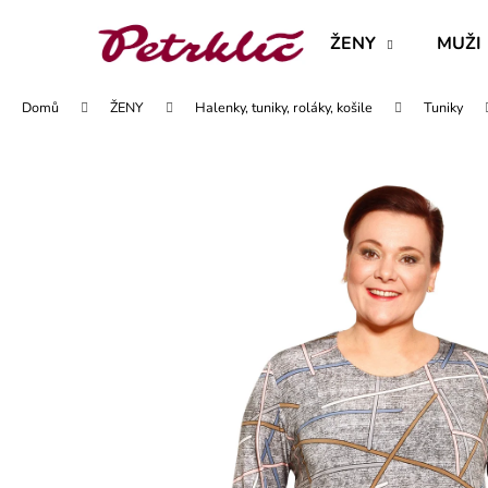
K
Přejít
na
o
ŽENY
MUŽI
obsah
Zpět
Zpět
š
do
do
í
Domů
ŽENY
Halenky, tuniky, roláky, košile
Tuniky
obchodu
obchodu
k
MAJKA TEXTILNÍ KŮŽE - JEDNODUCHÝ