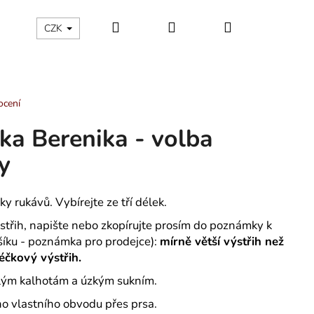
Hledat
Přihlášení
Nákupní
ÁLNÍ KATEGORIE
Kontakty - máte nějaký dotaz?
CZK
košík
ocení
ka Berenika - volba
y
y rukávů. Vybírejte ze tří délek.
ýstřih, napište nebo zkopírujte prosím do poznámky k
šíku - poznámka pro prodejce):
mírně větší výstřih než
éčkový výstřih.
lým kalhotám a úzkým sukním.
OCHOVÉ KALHOTKY
ho vlastního obvodu přes prsa.