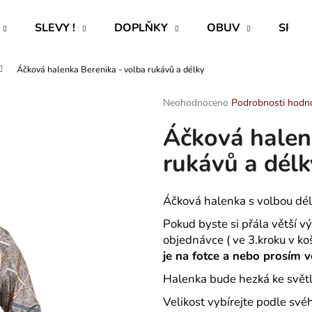
SLEVY !
DOPLŇKY
OBUV
SPECI
Áčková halenka Berenika - volba rukávů a délky
Co potřebujete najít?
Průměrné
Neohodnoceno
Podrobnosti hodn
hodnocení
Áčková halen
produktu
HLEDAT
je
rukávů a délk
0,0
z
5
Doporučujeme
hvězdiček.
Áčková halenka s volbou délk
Pokud byste si přála větší v
objednávce ( ve 3.kroku v ko
je na fotce a nebo prosím v
Halenka bude hezká ke svět
ROVNÝ TEPLÁKOVÝ KABÁT -
HELEN - PUNČ
Velikost vybírejte podle své