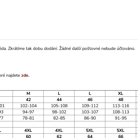
da. Zkrátíme tak dobu dodání. Žádné další poštovné nebude účtováno.
eré najdete
zde
.
M
L
L
XL
42
44
46
48
01
102-104
105-108
109-112
113-116
93
94-97
98-102
103-107
108-113
77
78-81
82-85
86-90
91-95
L
4XL
4XL
5XL
5XL
60
62
64
66