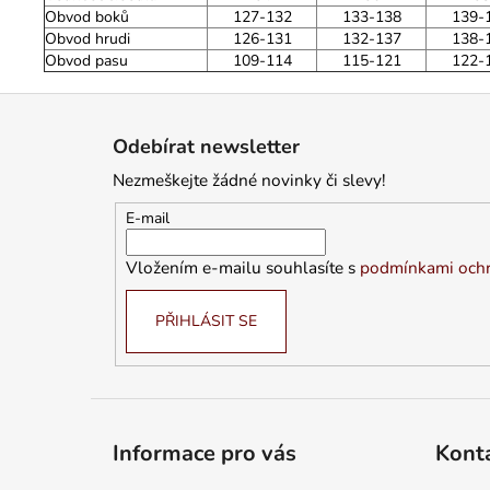
Obvod boků
127-132
133-138
139-
Obvod hrudi
126-131
132-137
138-
Obvod pasu
109-114
115-121
122-
Z
á
Odebírat newsletter
p
Nezmeškejte žádné novinky či slevy!
a
t
E-mail
í
Vložením e-mailu souhlasíte s
podmínkami ochr
PŘIHLÁSIT SE
Informace pro vás
Kont