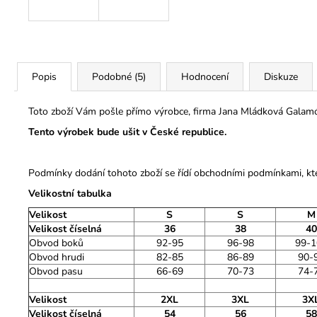
Popis
Podobné (5)
Hodnocení
Diskuze
Toto zboží Vám pošle přímo výrobce, firma Jana Mládková Galamó
Tento výrobek bude ušit v České republice.
Podmínky dodání tohoto zboží se řídí obchodními podmínkami, kt
Velikostní tabulka
Velikost
S
S
M
Velikost číselná
36
38
40
Obvod boků
92-95
96-98
99-1
Obvod hrudi
82-85
86-89
90-
Obvod pasu
66-69
70-73
74-
Velikost
2XL
3XL
3X
Velikost číselná
54
56
58