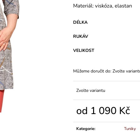
VARIANTY DÉLEK
45 Kč
Materiál: viskóza, elastan
1 200 Kč
DÉLKA
RUKÁV
VELIKOST
Můžeme doručit do:
Zvolte variant
Zvolte variantu
od
1 090 Kč
Měrná
cena:
Kategorie
:
Tuniky