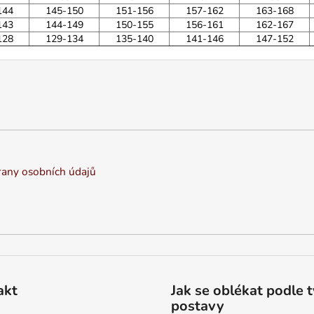
144
145-150
151-156
157-162
163-168
143
144-149
150-155
156-161
162-167
128
129-134
135-140
141-146
147-152
any osobních údajů
akt
Jak se oblékat podle 
postavy