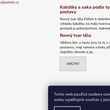
o
@
petrklic.cz
Kabátky a saka podle t
postavy
Rovný tvar těla Klíčem k dobrém
vzhledu kabátku na málo tvarov
postavě je jednoduchost. Jednodu
Rovný tvar těla
Většina žen, a často jsou to ty s 
postavou, mají ramena a boky při
stejného obvodu a jej...
ARCHIV
Tento web používá soubory coo
webu vyjadřujete souhlas s jeji