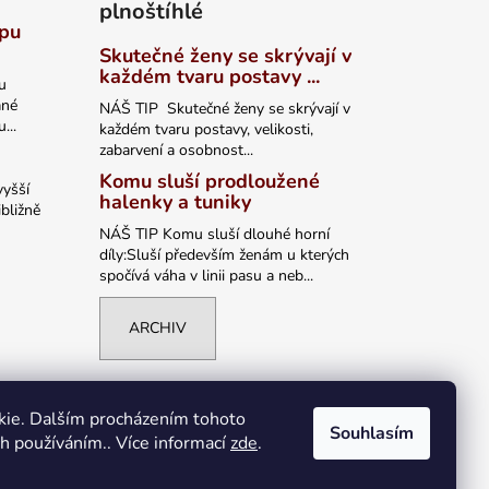
plnoštíhlé
ypu
Skutečné ženy se skrývají v
každém tvaru postavy ...
u
ané
NÁŠ TIP Skutečné ženy se skrývají v
...
každém tvaru postavy, velikosti,
zabarvení a osobnost...
Komu sluší prodloužené
vyšší
halenky a tuniky
bližně
NÁŠ TIP Komu sluší dlouhé horní
díly:Sluší především ženám u kterých
spočívá váha v linii pasu a neb...
ARCHIV
kie. Dalším procházením tohoto
Souhlasím
ch používáním.. Více informací
zde
.