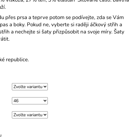
ží.
du přes prsa a teprve potom se podívejte, zda se Vám
pas a boky. Pokud ne, vyberte si raději áčkový střih a
třih a nechejte si šaty přizpůsobit na svoje míry. Šaty
átit.
ké republice.
u