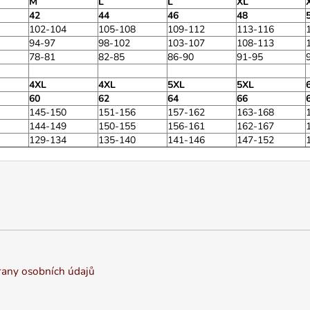
M
L
L
XL
42
44
46
48
102-104
105-108
109-112
113-116
94-97
98-102
103-107
108-113
78-81
82-85
86-90
91-95
4XL
4XL
5XL
5XL
60
62
64
66
145-150
151-156
157-162
163-168
144-149
150-155
156-161
162-167
129-134
135-140
141-146
147-152
any osobních údajů