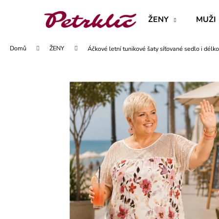
K
Přejít
na
o
ŽENY
MUŽI
obsah
Zpět
Zpět
š
do
do
í
Domů
ŽENY
Áčkové letní tunikové šaty síťované sedlo i délko
obchodu
obchodu
k
MAJKA TEXTILNÍ KŮŽE - JEDNODUCHÝ