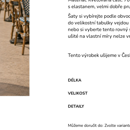
VARIANTY DÉLEK
Z BAVLNY
s elastanem, velmi dobře pru
1 200 Kč
839 Kč
Šaty si vybírejte podle obvo
do velikostní tabulky vejdou 
nebo si vyberte tento rovný s
ušité na vlastní míry nelze vr
Tento výrobek ušijeme v Čes
DÉLKA
VELIKOST
DETAILY
Můžeme doručit do:
Zvolte variant