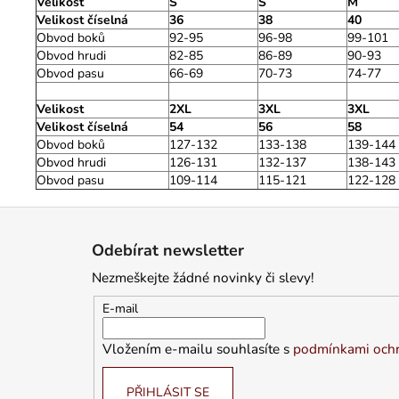
Velikost
S
S
M
Velikost číselná
36
38
40
Obvod boků
92-95
96-98
99-101
Obvod hrudi
82-85
86-89
90-93
Obvod pasu
66-69
70-73
74-77
Velikost
2XL
3XL
3XL
Velikost číselná
54
56
58
Obvod boků
127-132
133-138
139-144
Obvod hrudi
126-131
132-137
138-143
Obvod pasu
109-114
115-121
122-128
Z
á
Odebírat newsletter
p
Nezmeškejte žádné novinky či slevy!
a
t
E-mail
í
Vložením e-mailu souhlasíte s
podmínkami ochr
PŘIHLÁSIT SE