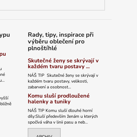
typu
Rady, tipy, inspirace při
výběru oblečení pro
plnoštíhlé
ypu
Skutečné ženy se skrývají v
každém tvaru postavy ...
u
ané
NÁŠ TIP Skutečné ženy se skrývají v
...
každém tvaru postavy, velikosti,
zabarvení a osobnost...
Komu sluší prodloužené
vyšší
halenky a tuniky
bližně
NÁŠ TIP Komu sluší dlouhé horní
díly:Sluší především ženám u kterých
spočívá váha v linii pasu a neb...
ARCHIV