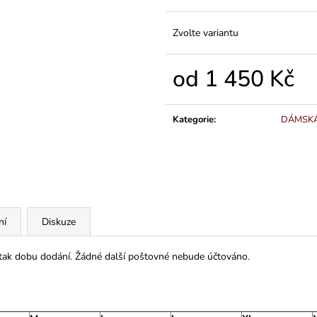
Zvolte variantu
od
1 450 Kč
Měrná
cena:
Kategorie
:
DÁMSK
ní
Diskuze
 tak dobu dodání. Žádné další poštovné nebude účtováno.