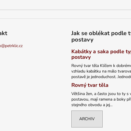
akt
Jak se oblékat podle 
postavy
o
@
petrklic.cz
Kabátky a saka podle t
postavy
Rovný tvar těla Klíčem k dobrém
vzhledu kabátku na málo tvarov
postavě je jednoduchost. Jednodu
Rovný tvar těla
Většina žen, a často jsou to ty s 
postavou, mají ramena a boky při
stejného obvodu a jej...
ARCHIV