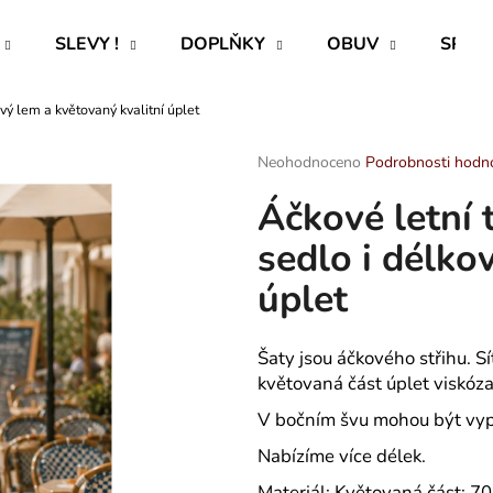
SLEVY !
DOPLŇKY
OBUV
SPECI
vý lem a květovaný kvalitní úplet
Co potřebujete najít?
Průměrné
Neohodnoceno
Podrobnosti hodn
hodnocení
Áčkové letní 
produktu
HLEDAT
je
sedlo i délko
0,0
z
úplet
5
Doporučujeme
hvězdiček.
Šaty jsou áčkového střihu. S
květovaná část úplet viskóza
V bočním švu mohou být vypr
Nabízíme více délek.
ROVNÝ TEPLÁKOVÝ KABÁT -
PAVLIK 24 - P
Materiál: Květovaná část: 7