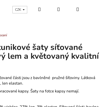
Hledat
Přihlášení
Nákupní
ÁLNÍ KATEGORIE
Kontakty - máte nějaký dotaz?
CZK
košík
ocení
tunikové šaty síťované
vý lem a květovaný kvalitní
íťované části jsou z bavlněné pružné šíťoviny. Látková
, len elastan.
acované kapsy. Šaty na fotce kapsy nemají.
ÁNSKÉ KRÁTKÉ PYŽAMO
0% viskóza, 27% len, 3% elastan Síťované části: bavlna