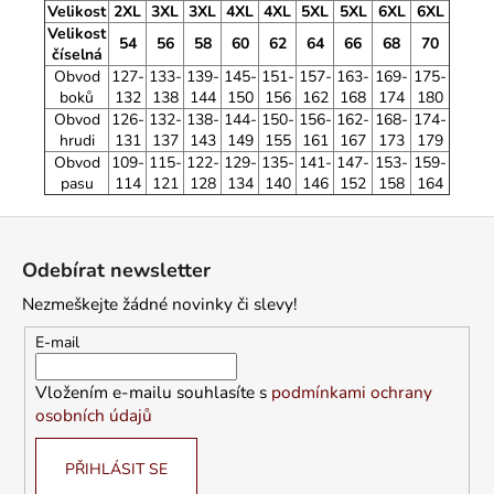
Velikost
2XL
3XL
3XL
4XL
4XL
5XL
5XL
6XL
6XL
Velikost
54
56
58
60
62
64
66
68
70
číselná
Obvod
127-
133-
139-
145-
151-
157-
163-
169-
175-
boků
132
138
144
150
156
162
168
174
180
Obvod
126-
132-
138-
144-
150-
156-
162-
168-
174-
hrudi
131
137
143
149
155
161
167
173
179
Obvod
109-
115-
122-
129-
135-
141-
147-
153-
159-
pasu
114
121
128
134
140
146
152
158
164
Z
á
Odebírat newsletter
p
Nezmeškejte žádné novinky či slevy!
a
t
E-mail
í
Vložením e-mailu souhlasíte s
podmínkami ochrany
osobních údajů
PŘIHLÁSIT SE