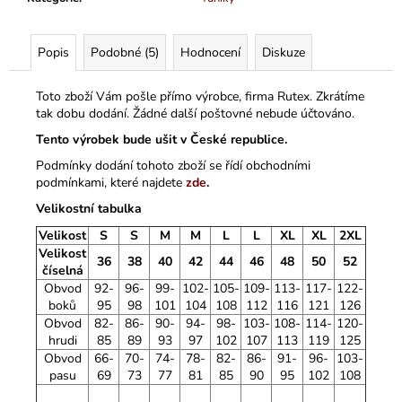
Popis
Podobné (5)
Hodnocení
Diskuze
Toto zboží Vám pošle přímo výrobce, firma Rutex. Zkrátíme
tak dobu dodání. Žádné další poštovné nebude účtováno.
Tento výrobek bude ušit v České republice.
Podmínky dodání tohoto zboží se řídí obchodními
podmínkami, které najdete
zde
.
Velikostní tabulka
Velikost
S
S
M
M
L
L
XL
XL
2XL
Velikost
36
38
40
42
44
46
48
50
52
číselná
Obvod
92-
96-
99-
102-
105-
109-
113-
117-
122-
boků
95
98
101
104
108
112
116
121
126
Obvod
82-
86-
90-
94-
98-
103-
108-
114-
120-
hrudi
85
89
93
97
102
107
113
119
125
Obvod
66-
70-
74-
78-
82-
86-
91-
96-
103-
pasu
69
73
77
81
85
90
95
102
108