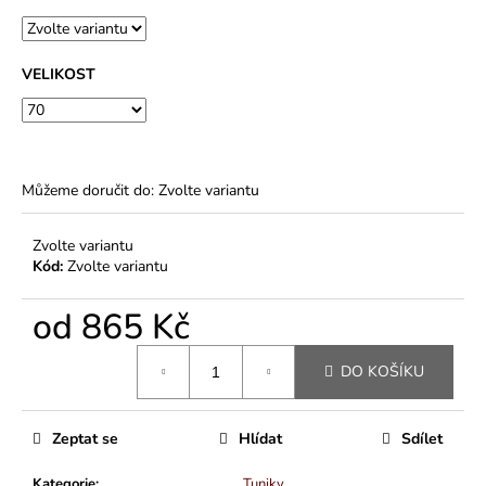
-
85
%
BAVLNA,
VELIKOST
15
%
VISKÓZA)
244
Kč
Můžeme doručit do:
Zvolte variantu
Zvolte variantu
Kód:
Zvolte variantu
od
865 Kč
Měrná
DO KOŠÍKU
cena:
Zeptat se
Hlídat
Sdílet
Kategorie
:
Tuniky