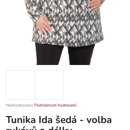
a
j
í
t
?
HLEDAT
D
o
p
Průměrné
Neohodnoceno
Podrobnosti hodnocení
hodnocení
o
Tunika Ida šedá - volba
produktu
r
je
u
0,0