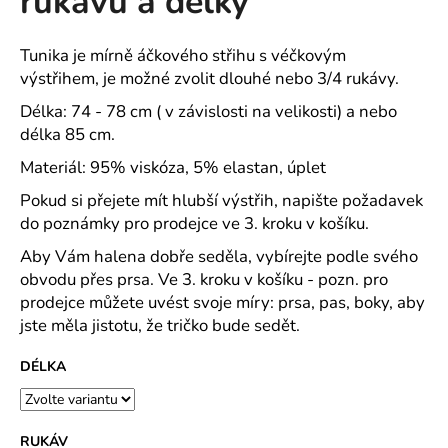
rukávů a délky
č
z
u
5
j
hvězdiček.
Tunika je mírně áčkového střihu s véčkovým
e
výstřihem, je možné zvolit dlouhé nebo 3/4 rukávy.
m
e
Délka: 74 - 78 cm ( v závislosti na velikosti) a nebo
délka 85 cm.
Materiál: 95% viskóza, 5% elastan, úplet
FIT-
T
Pokud si přejete mít hlubší výstřih, napište požadavek
LS
TRIKO
do poznámky pro prodejce ve 3. kroku v košíku.
PÁNSKÉ
Aby Vám halena dobře seděla, vybírejte podle svého
SINGLE
JERSEY,
obvodu přes prsa. Ve 3. kroku v košíku - pozn. pro
100
prodejce můžete uvést svoje míry: prsa, pas, boky, aby
%
BAVLNA
jste měla jistotu, že tričko bude sedět.
(SLOŽENÍ
SE
DÉLKA
MŮŽE
LIŠIT
-
BARVA
RUKÁV
12