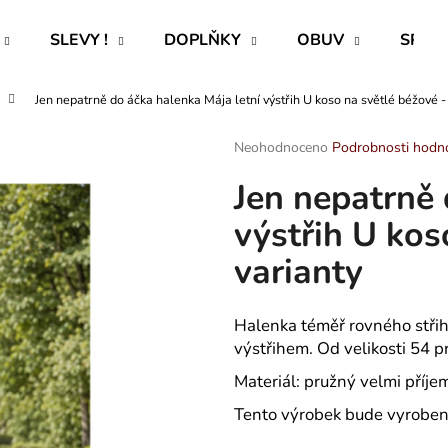
SLEVY !
DOPLŇKY
OBUV
SPECI
Jen nepatrně do áčka halenka Mája letní výstřih U koso na světlé béžové -
Co potřebujete najít?
Průměrné
Neohodnoceno
Podrobnosti hodn
hodnocení
Jen nepatrně 
produktu
HLEDAT
je
výstřih U kos
0,0
z
varianty
5
Doporučujeme
hvězdiček.
Halenka téměř rovného střihu
výstřihem. Od velikosti 54 p
Materiál: pružný velmi příje
Tento výrobek bude vyroben 
ROVNÝ TEPLÁKOVÝ KABÁT -
PAVLIK 24 - P