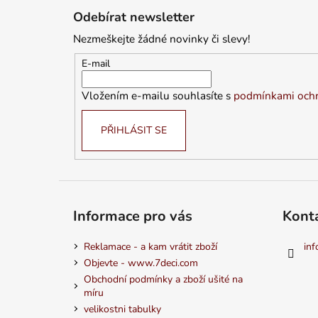
á
Odebírat newsletter
p
Nezmeškejte žádné novinky či slevy!
a
t
E-mail
í
Vložením e-mailu souhlasíte s
podmínkami ochr
PŘIHLÁSIT SE
Informace pro vás
Kont
Reklamace - a kam vrátit zboží
inf
Objevte - www.7deci.com
Obchodní podmínky a zboží ušité na
míru
velikostni tabulky