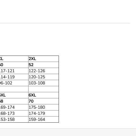
XL
2XL
50
52
117-121
122-126
114-119
120-125
96-102
103-108
6XL
6XL
68
70
169-174
175-180
168-173
174-179
153-158
159-164