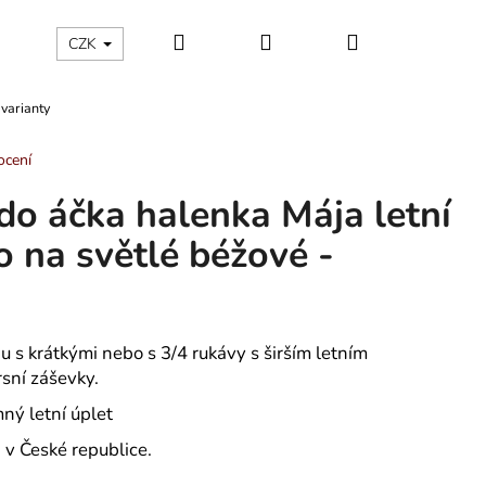
Hledat
Přihlášení
Nákupní
ÁLNÍ KATEGORIE
Kontakty - máte nějaký dotaz?
CZK
 varianty
košík
ocení
do áčka halenka Mája letní
o na světlé béžové -
 s krátkými nebo s 3/4 rukávy s širším letním
rsní záševky.
mný letní úplet
v České republice.
ÁNSKÉ KRÁTKÉ PYŽAMO