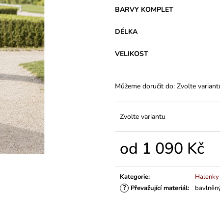
VARIANTY DÉLEK
Z BAVLNY
BARVY KOMPLET
1 200 Kč
839 Kč
DÉLKA
VELIKOST
Můžeme doručit do:
Zvolte variant
Zvolte variantu
od
1 090 Kč
Měrná
cena:
Kategorie
:
Halenky
?
Převažující materiál
:
bavlněný