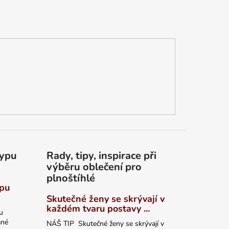
typu
Rady, tipy, inspirace při
výběru oblečení pro
plnoštíhlé
ypu
Skutečné ženy se skrývají v
každém tvaru postavy ...
u
ané
NÁŠ TIP Skutečné ženy se skrývají v