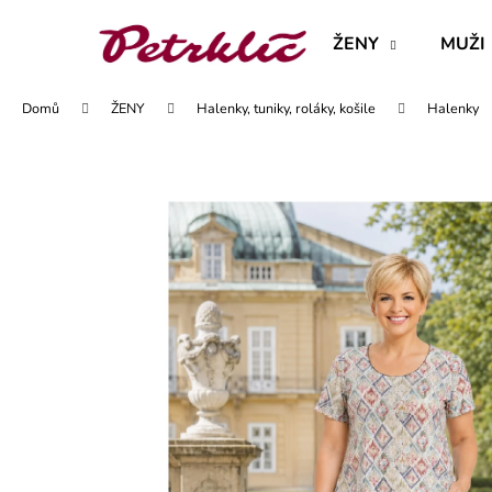
K
Přejít
na
o
ŽENY
MUŽI
obsah
Zpět
Zpět
š
do
do
í
Domů
ŽENY
Halenky, tuniky, roláky, košile
Halenky
obchodu
obchodu
k
MAJKA TEXTILNÍ KŮŽE - JEDNODUCHÝ