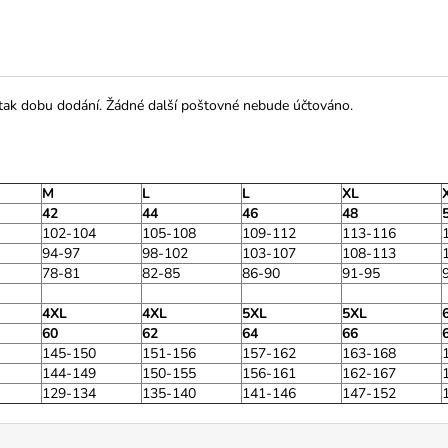
 tak dobu dodání. Žádné další poštovné nebude účtováno.
M
L
L
XL
42
44
46
48
102-104
105-108
109-112
113-116
94-97
98-102
103-107
108-113
78-81
82-85
86-90
91-95
4XL
4XL
5XL
5XL
60
62
64
66
145-150
151-156
157-162
163-168
144-149
150-155
156-161
162-167
129-134
135-140
141-146
147-152