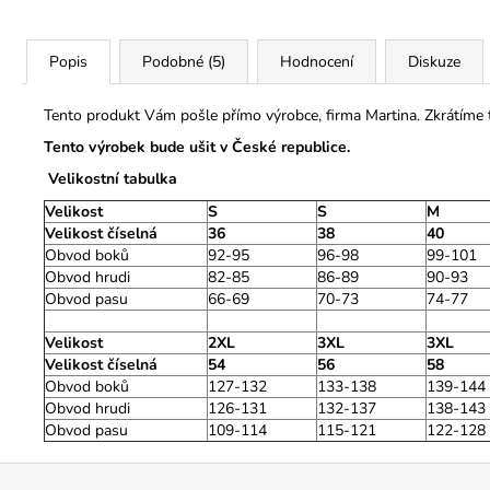
Popis
Podobné (5)
Hodnocení
Diskuze
Tento produkt Vám pošle přímo výrobce, firma Martina. Zkrátíme
Tento výrobek bude ušit v České republice.
Velikostní tabulka
Velikost
S
S
M
Velikost číselná
36
38
40
Obvod boků
92-95
96-98
99-101
Obvod hrudi
82-85
86-89
90-93
Obvod pasu
66-69
70-73
74-77
Velikost
2XL
3XL
3XL
Velikost číselná
54
56
58
Obvod boků
127-132
133-138
139-144
Obvod hrudi
126-131
132-137
138-143
Obvod pasu
109-114
115-121
122-128
Z