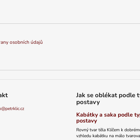
any osobních údajů
akt
Jak se oblékat podle 
postavy
o
@
petrklic.cz
Kabátky a saka podle t
postavy
Rovný tvar těla Klíčem k dobrém
vzhledu kabátku na málo tvarov