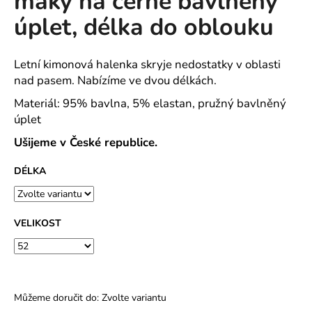
máky na černé bavlněný
č
z
u
úplet, délka do oblouku
5
j
hvězdiček.
e
m
Letní kimonová halenka skryje nedostatky v oblasti
e
nad pasem. Nabízíme ve dvou délkách.
Materiál: 95% bavlna, 5% elastan, pružný bavlněný
úplet
DÁMSKÉ
TEPLÁKOVÉ
Ušijeme v České republice.
KALHOTY
TM.
ŠEDÝ
DÉLKA
MELÍR
230G/M2
-
VOLBA
VELIKOST
DÉLKY
857
Kč
Můžeme doručit do:
Zvolte variantu