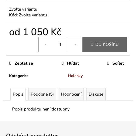
Zvolte variantu
Kód:
Zvolte variantu
od
1 050 Kč
Měrná
DO KOŠÍKU
cena:
Zeptat se
Hlídat
Sdílet
Kategorie
:
Halenky
Popis
Podobné (5)
Hodnocení
Diskuze
Popis produktu není dostupný
Z
á
Odebírat newsletter