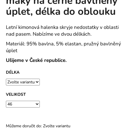
máky na černé bavlněný
č
z
u
úplet, délka do oblouku
5
j
hvězdiček.
e
m
Letní kimonová halenka skryje nedostatky v oblasti
e
nad pasem. Nabízíme ve dvou délkách.
Materiál: 95% bavlna, 5% elastan, pružný bavlněný
úplet
TAMARIS
1-
Ušijeme v České republice.
28201-
42
BÉŽOVÉ
DÉLKA
DÁMSKÉ
SANDÁLY
NA
PODPATKU
VELIKOST
1
390
Kč
Můžeme doručit do:
Zvolte variantu