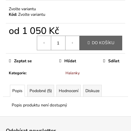
Zvolte variantu
Kód:
Zvolte variantu
od
1 050 Kč
Měrná
DO KOŠÍKU
cena:
Zeptat se
Hlídat
Sdílet
Kategorie
:
Halenky
Popis
Podobné (5)
Hodnocení
Diskuze
Popis produktu není dostupný
Z
á
Odebírat newsletter