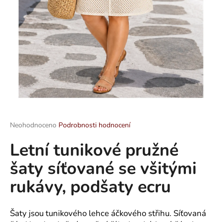
a
j
í
t
?
HLEDAT
Průměrné
Neohodnoceno
Podrobnosti hodnocení
hodnocení
Letní tunikové pružné
produktu
je
D
šaty síťované se všitými
0,0
o
z
p
rukávy, podšaty ecru
5
o
hvězdiček.
r
u
Šaty jsou tunikového lehce áčkového střihu. Síťovaná