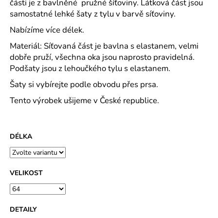
č
části je z bavlněné pružné šíťoviny. Látková část jsou
u
samostatné lehké šaty z tylu v barvě síťoviny.
j
Nabízíme více délek.
e
m
Materiál: Síťovaná část je bavlna s elastanem, velmi
e
dobře pruží, všechna oka jsou naprosto pravidelná.
Podšaty jsou z lehoučkého tylu s elastanem.
OSMIDÍLOVÁ
Šaty si vybírejte podle obvodu přes prsa.
SUKNĚ
S
Tento výrobek ušijeme v České republice.
CÍPY
LÍSTKY
NA
TM.
DÉLKA
MODRÉ
PRUŽNÝ
POLYESTEROVÝ
ÚPLET
VELIKOST
880
Kč
DETAILY