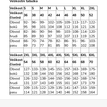
Velikostní tabulka
Velikost
S
S
M
M
L
L
XL
XL
2XL
Velikost
36
38
40
42
44
46
48
50
52
číselná
Obvod
92-
96-
99-
102-
105-
109-
113-
117-
122-
boků
95
98
101
104
108
112
116
121
126
Obvod
82-
86-
90-
94-
98-
103-
108-
114-
120-
hrudi
85
89
93
97
102
107
113
119
125
Obvod
66-
70-
74-
78-
82-
86-
91-
96-
103-
pasu
69
73
77
81
85
90
95
102
108
Velikost
2XL
3XL
3XL
4XL
4XL
5XL
5XL
6XL
6XL
Velikost
54
56
58
60
62
64
66
68
70
číselná
Obvod
127-
133-
139-
145-
151-
157-
163-
169-
175-
boků
132
138
144
150
156
162
168
174
180
Obvod
126-
132-
138-
144-
150-
156-
162-
168-
174-
hrudi
131
137
143
149
155
161
167
173
179
Obvod
109-
115-
122-
129-
135-
141-
147-
153-
159-
pasu
114
121
128
134
140
146
152
158
164
Z