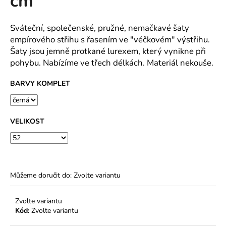
cm
č
z
u
5
j
hvězdiček.
Sváteční, společenské, pružné, nemačkavé šaty
e
empírového střihu s řasením ve "véčkovém" výstřihu.
m
Šaty jsou jemně protkané lurexem, který vynikne při
e
pohybu. Nabízíme ve třech délkách. Materiál nekouše.
BARVY KOMPLET
OSMIDÍLOVÁ
SUKNĚ
S
CÍPY
LÍSTKY
VELIKOST
NA
TM.
MODRÉ
PRUŽNÝ
POLYESTEROVÝ
ÚPLET
Můžeme doručit do:
Zvolte variantu
880
Kč
Zvolte variantu
Kód:
Zvolte variantu