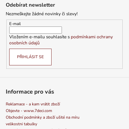
á
Odebírat newsletter
p
Nezmeškejte žádné novinky či slevy!
a
t
E-mail
í
Vložením e-mailu souhlasíte s
podmínkami ochrany
osobních údajů
PŘIHLÁSIT SE
Informace pro vás
Reklamace - a kam vrátit zboží
Objevte - www.7deci.com
Obchodní podmínky a zboží ušité na míru
velikostni tabulky